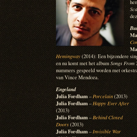
hem
Sca
dez
Bu
Ma
Co
Ma
Hemingway
(2014): Een bijzondere sin
en nu komt met het album
Songs From 
nummers gespeeld worden met orkestra
van Vince Mendoza.
Engeland
Julia Fordham
–
Porcelain
(2013)
Julia Fordham
–
Happy Ever After
(2013)
Julia Fordham
–
Behind Closed
Doors
(2013)
Julia Fordham
–
Invisible War