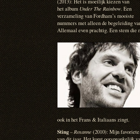
(2013): Het is moeilijk kiezen van
het album
Under The Rainbow
. Een
verzameling van Fordham’s mooiste
nummers met alleen de begeleiding van
Allemaal even prachtig. Een stem die m
ook in het Frans & Italiaans zingt.
Sting
–
Roxanne
(2010): Mijn favoriete
van dit jaar. Het komt oorspronkelijk v