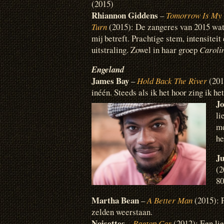
(2015)
Rhiannon Giddens
–
Tomorrow Is My
Turn
(2015): De zangeres van 2015 wa
mij betreft. Prachtige stem, intensiteit
uitstraling. Zowel in haar groep
Caroli
Engeland
James Bay
–
Hold Back The River
(201
inéén. Steeds als ik het hoor zing ik he
J
li
me
he
Ju
(2
80
Martha Bean
–
A Better Man
(2015): P
zelden weerstaan.
Noisettes
–
Ragtop Car
(2012): Een lie