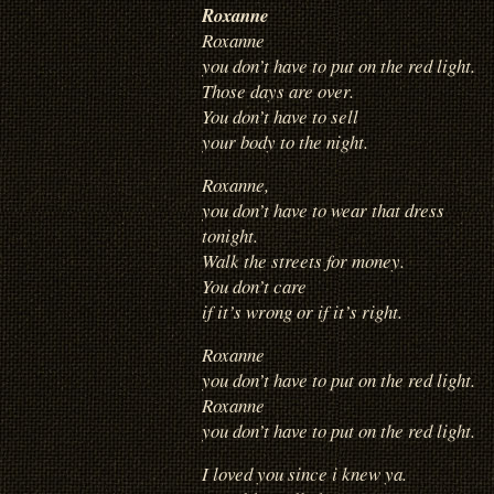
Roxanne
Roxanne
you don’t have to put on the red light.
Those days are over.
You don’t have to sell
your body to the night.
Roxanne,
you don’t have to wear that dress
tonight.
Walk the streets for money.
You don’t care
if it’s wrong or if it’s right.
Roxanne
you don’t have to put on the red light.
Roxanne
you don’t have to put on the red light.
I loved you since i knew ya.