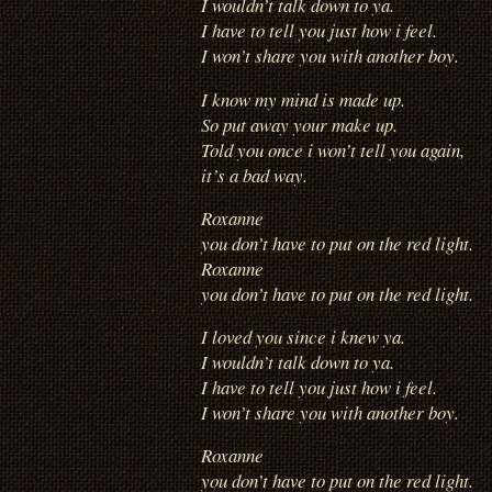
I wouldn’t talk down to ya.
I have to tell you just how i feel.
I won’t share you with another boy.
I know my mind is made up.
So put away your make up.
Told you once i won’t tell you again,
it’s a bad way.
Roxanne
you don’t have to put on the red light.
Roxanne
you don’t have to put on the red light.
I loved you since i knew ya.
I wouldn’t talk down to ya.
I have to tell you just how i feel.
I won’t share you with another boy.
Roxanne
you don’t have to put on the red light.