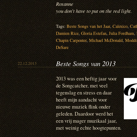
Roxanne
you don’t have to put on the red light.
Tags:
Beste Songs van het Jaar
,
Calexico
,
Cat
Damien Rice
,
Gloria Estefan
,
Julia Fordham
,
Chapin Carpenter
,
Michael McDonald
,
Moddi
DeSare
Beste Songs van 2013
22.12.2013
2013 was een heftig jaar voor
de Songcatcher, met veel
tegenslag en stress en daar
heeft mijn aandacht voor
nieuwe muziek flink onder
geleden. Daardoor werd het
een vrij mager muzikaal jaar,
met weinig echte hoogtepunten.