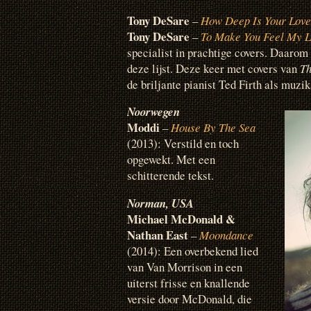
Tony DeSare
–
How Deep Is Your Love
Tony DeSare
–
To Make You Feel My 
specialist in prachtige covers. Daarom 
deze lijst. Deze keer met covers van
Th
de briljante pianist Ted Firth als muzik
Noorwegen
Moddi
–
House By The Sea
(2013): Verstild en toch
opgewekt. Met een
schitterende tekst.
Norman, USA
Michael McDonald &
Nathan East
–
Moondance
(2014): Een overbekend lied
van Van Morrison in een
uiterst frisse en knallende
versie door McDonald, die