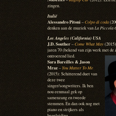
zingen.
Italië
Alessandro Pitoni
–
Colpo di coda
(200
denken aan de muziek van
La Piccola 
Los Angeles (California) USA
J.D. Souther
–
Come What May
(2015)
jaren 70 (bekend van zijn werk met de
ontroerend lied.
Sara Bareilles & Jason
Mraz
–
You Matter To Me
(2015): Schitterend duet van
deze twee
singer/songwriters. Ik ben
nou eenmaal gek op
samenzang en tweede
stemmen. En dan ook nog met
piano en strijkers als
begeleiding.