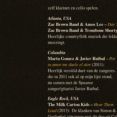
zelf klarinet en cello spelen.
Atlanta, USA
Zac Brown Band & Amos Lee –
Day 
Zac Brown Band & Trombone Shorty
Heerlijke country/folk muziek die lekker
meezingt.
Columbia
Marta Gomez & Javier Ruibal
–
Por
tu amor me duele el aire
(2011):
Heerlijk verstild duet van de zangeres
die in 2011 ook al op mijn lijst stond,
nu samen met de Spaanse
zanger/gitarist Javier Ruibal.
Eagle Rock, USA
The Milk Carton Kids –
Hear Them
Loud
(2013): De klanken van Simon &
Garfunkel zijn terug met dit duo uit C