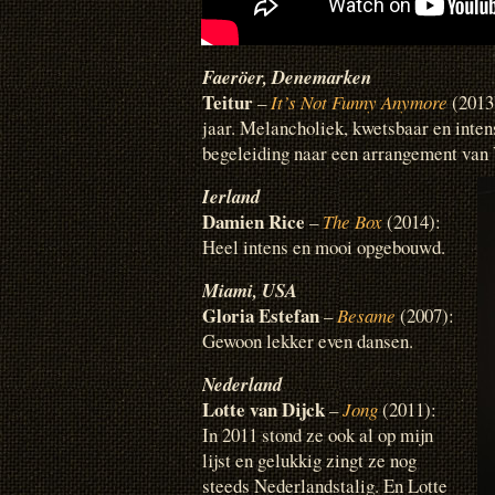
Faeröer, Denemarken
Teitur
–
It’s Not Funny Anymore
(2013)
jaar. Melancholiek, kwetsbaar en inten
begeleiding naar een arrangement van
Ierland
Damien Rice
–
The Box
(2014):
Heel intens en mooi opgebouwd.
Miami, USA
Gloria Estefan
–
Besame
(2007):
Gewoon lekker even dansen.
Nederland
Lotte van Dijck
–
Jong
(2011):
In 2011 stond ze ook al op mijn
lijst en gelukkig zingt ze nog
steeds Nederlandstalig. En Lotte