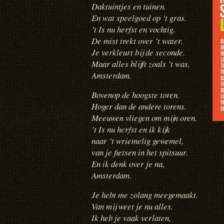
Daktuintjes en tuinen.
En wat speelgoed op ’t gras.
’t Is nu herfst en vochtig.
De mist trekt over ’t water.
Je verkleurt bij de seconde.
Maar alles blijft zoals ’t was,
Amsterdam.
Bovenop de hoogste toren.
Hoger dan de andere torens.
Meeuwen vliegen om mijn oren.
’t Is nu herfst en ik kijk
naar ’t wriemelig gewemel,
van je fietsen in het spitsuur.
En ik denk over je na,
Amsterdam.
Je hebt me zolang meegemaakt.
Van mij weet je nu alles.
Ik heb je vaak verlaten,