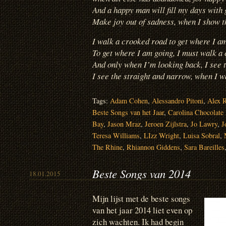
And a happy man will fill my days with 
Make joy out of sadness, when I show t
I walk a crooked road to get where I a
To get where I am going, I must walk a
And only when I’m looking back, I see 
I see the straight and narrow, when I w
Tags:
Adam Cohen
,
Alessandro Pitoni
,
Alex 
Beste Songs van het Jaar
,
Carolina Chocolate
Bay
,
Jason Mraz
,
Jeroen Zijlstra
,
Jo Lawry
,
J
Teresa Williams
,
LIzz Wright
,
Luisa Sobral
,
The Rhine
,
Rhiannon Giddens
,
Sara Bareilles
Beste Songs van 2014
18.01.2015
Mijn lijst met de beste songs
van het jaar 2014 liet even op
zich wachten. Ik had begin