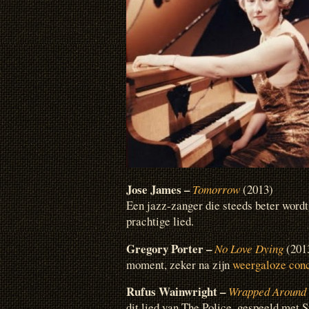
Jose James –
Tomorrow
(2013)
Een jazz-zanger die steeds beter wordt
prachtige lied.
Gregory Porter –
No Love Dying
(201
moment, zeker na zijn
weergaloze conc
Rufus Wainwright –
Wrapped Around 
dit lied van The Police, gespeeld met St