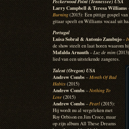
Peckerwood Point (Tennessee) USA
Larry Campbell & Teresa Williams
Burning
(2015): Een pittige gospel van
gitaar speelt en Williams vocaal uit ha
Portugal
Luisa Sobral & Antonio Zambujo
–
I
de show steelt en laat horen waarom hij
Mafalda Arnauth
–
Luz de mim
(2013)
lied van een uitstekende zangeres.
Talent (Oregon) USA
Andrew Combs
–
Month Of Bad
Habits
(2015)
Andrew Combs
–
Nothing To
Lose
(2015)
Andrew Combs
–
Pearl
(2015):
Hij wordt nu al vergeleken met
Roy Orbison en Jim Croce, maar
op zijn album All These Dreams