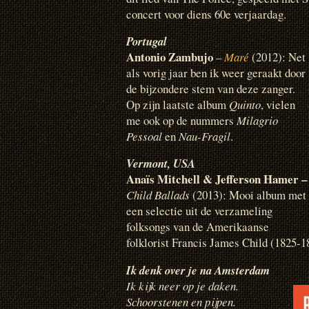
concert voor diens 60e verjaardag.
Portugal
Antonio Zambujo
–
Maré
(2012): Net
als vorig jaar ben ik weer geraakt door
de bijzondere stem van deze zanger.
Op zijn laatste album
Quinto
, vielen
me ook op de nummers
Milagrio
Pessoal
en
Nau-Fragil
.
Vermont
, USA
Anaïs Mitchell & Jefferson Hamer –
Child Ballads
(2013): Mooi album met
een selectie uit de verzameling
folksongs van de Amerikaanse
folklorist Francis James Child (1825-
Ik denk over je na Amsterdam
Ik kijk neer op je daken.
Schoorstenen en pijpen.