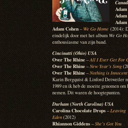
Canad
Adam
Adam
Adam
Adam Cohen
–
We Go Home
(2014): D
eindelijk door met het album
We Go H
enthousiasme van zijn band.
Cincinatti (Ohio) USA
Over The Rhine
–
All I Ever Get For 
Over The Rhine
–
New Year’s Song
(2
Over The Rhine
–
Nothing is Innocent
Karin Bergquist & Linford Detweiler 
1989 en ik heb de moeite genomen om he
nemen. Dit waren de hoogtepunten.
Durham (North Carolina) USA
Carolina Chocolate Drops
–
Leaving
Eden
(2012)
Rhiannon Giddens
–
She’s Got You