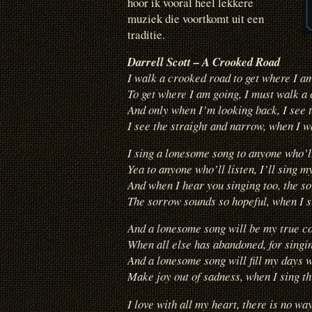
hoor ik vooral heel lekkere
muziek die voortkomt uit een
traditie.
Darrell Scott – A Crooked Road
I walk a crooked road to get where I a
To get where I am going, I must walk a
And only when I’m looking back, I see 
I see the straight and narrow, when I w
I sing a lonesome song to anyone who’ll
Yea to anyone who’ll listen, I’ll sing 
And when I hear you singing too, the s
The sorrow sounds so hopeful, when I 
And a lonesome song will be my true c
When all else has abandoned, for singin
And a lonesome song will fill my days w
Make joy out of sadness, when I sing th
I love with all my heart, there is no way