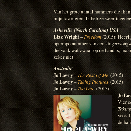
Van het grote aantal nummers die ik in 
mijn favorieten. Ik heb ze weer ingede
Asheville (North Carolina) USA
Lizz Wright
–
Freedom
(2015): Heerli
uptempo nummer van een singer/songw
die vaak wat zwaar op de hand is, maar
zeker niet.
Australië
Jo Lawry
–
The Rest Of Me
(2015)
Jo Lawry
–
Taking Pictures
(2015)
Jo Lawry
–
Too Late
(2015)
Jo La
Vier s
Taking
vooral
de ban