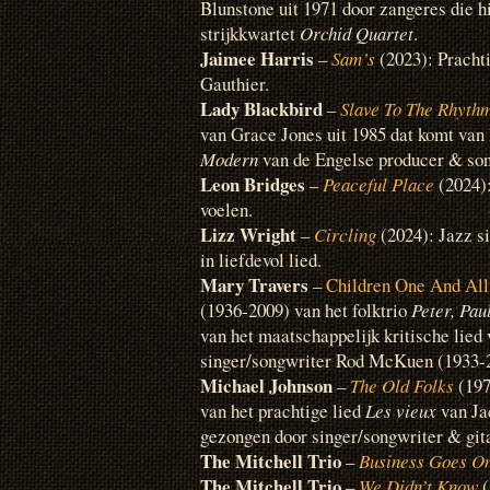
Blunstone uit 1971 door zangeres die h
strijkkwartet
Orchid Quartet
.
Jaimee Harris
–
Sam’s
(2023): Prachti
Gauthier.
Lady Blackbird
–
Slave To The Rhyth
van Grace Jones uit 1985 dat komt van
Modern
van de Engelse producer & son
Leon Bridges
–
Peaceful Place
(2024):
voelen.
Lizz Wright
–
Circling
(2024): Jazz s
in liefdevol lied.
Mary Travers
–
Children One And All
(1936-2009) van het folktrio
Peter, Pa
van het maatschappelijk kritische lie
singer/songwriter Rod McKuen (1933-20
Michael Johnson
–
The Old Folks
(197
van het prachtige lied
Les vieux
van Ja
gezongen door singer/songwriter & git
The Mitchell Trio
–
Business Goes O
The Mitchell Trio
–
We Didn’t Know
(