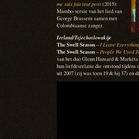
me suis fait tout petit
(2015):
Mambo-versie van het lied van
George Brassens samen met
Colombiaanse zanger.
Ierland/Tsjechoslowakije
The Swell Season
–
I Leave Everythin
The Swell Season
–
People We Used T
van het duo Glenn Hansard & Markéta I
hun liefdesrelatie die ontstond tijden
uit 2007 (zij was toen 19 & hij 37) en d