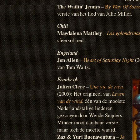
The Wailin’ Jennys
–
B
y Way Of Sorr
versie van het lied van Julie Miller.
Chili
Magdalena Matthey
–
Las golondrina
sfeervol lied.
Engeland
Jon Allen
–
H
eart of Saturday Night
(2
van Tom Waits.
Frankrijk
Julien Clerc
–
U
ne vie de rien
(2005): Het origineel van
Leven
van de wind
, één van de mooiste
Nederlandstalige liederen
gezongen door Wende Snijders.
Minder mooi dan haar versie,
maar toch de moeite waard.
Zaz & Yuri Buenaventura
–
J
e