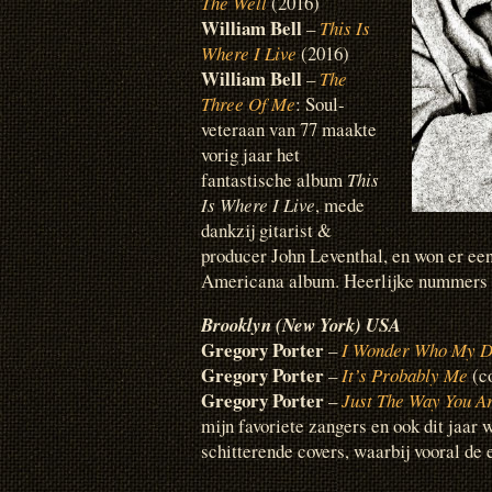
The Well
(2016)
William Bell
–
This Is
Where I Live
(2016)
William Bell
–
The
Three Of Me
: Soul-
veteraan van 77 maakte
vorig jaar het
fantastische album
This
Is Where I Live
, mede
dankzij gitarist &
producer John Leventhal, en won er e
Americana album. Heerlijke nummers m
Brooklyn (New York) USA
Gregory Porter
–
I Wonder Who My D
Gregory Porter
–
It’s Probably Me
(co
Gregory Porter
–
Just The Way You A
mijn favoriete zangers en ook dit jaar 
schitterende covers, waarbij vooral de 