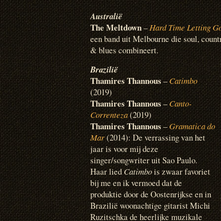
Australië
The Meltdown
–
Hard Time Letting G
een band uit Melbourne die soul, countr
& blues combineert.
Brazilië
Thamires Thannous
–
Catimbo
(2019)
Thamires Thannous
–
Canto-
Correnteza
(2019)
Thamires Thannous
–
Gramatica do
Mar
(2014): De verrassing van het
jaar is voor mij deze
singer/songwriter uit Sao Paulo.
Haar lied
Catimbo
is zwaar favoriet
bij me en ik vermoed dat de
produktie door de Oostenrijkse en in
Brazilië woonachtige gitarist Michi
Ruzitschka de heerlijke muzikale