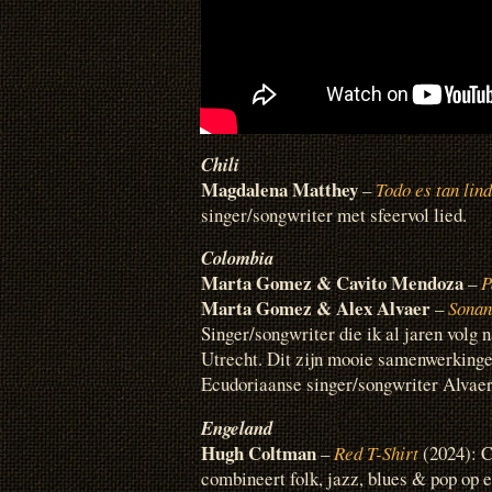
Chili
Magdalena Matthey
–
Todo es tan lin
singer/songwriter met sfeervol lied.
Colombia
Marta Gomez & Cavito Mendoza
–
P
Marta Gomez & Alex Alvaer
–
Sonan
Singer/songwriter die ik al jaren volg 
Utrecht. Dit zijn mooie samenwerkin
Ecudoriaanse singer/songwriter Alvaer
Engeland
Hugh Coltman
–
Red T-Shirt
(2024): C
combineert folk, jazz, blues & pop op e