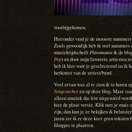
voorbijgekomen.
Hieronder vind je de mooiste nummers d
Zoals gewoonlijk heb ik veel nummers o
muziektijdschrift
Platomania
& de blog
Pop
) en door mijn favoriete artiesten t
heb ik hier voor je geselecteerd en ik 
herkomst van de artiest/band.
Veel ervan was al te zien & te horen o
Songcatcher
en op deze blog. Maar zoal
alleen muziek die live uitgevoerd wordt
hier de plaat-versie. Klik met je muis o
zijn, dan kun je ze bekijken & beluister
jaren zet ik er deze keer geen teksten 
filmpjes te plaatsen.