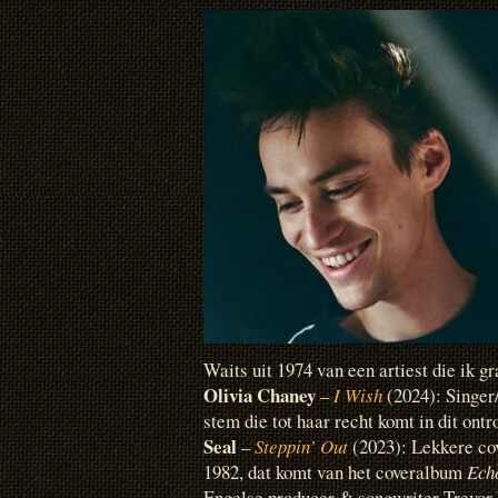
Waits uit 1974 van een artiest die ik gr
Olivia Chaney
–
I Wish
(2024): Singer
stem die tot haar recht komt in dit ontr
Seal
–
Steppin’ Out
(2023): Lekkere cov
1982, dat komt van het coveralbum
Echo
Engelse producer & songwriter Trevor