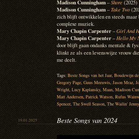
Madison Cunningham
–
Shore
(2025)
Madison Cunningham
–
Take Two
(20
zich blijft ontwikkelen en steeds maar 
complexe muziek.
Mary Chapin Carpenter
–
Girl And 
Mary Chapin Carpenter
–
Hello My 
door blijft gaan ondanks mentale & fy
klinkt ze als een levenswijze vrouw di
me deelt.
Tags:
Beste Songs van het Jaar
,
Boudewijn de
Gregory Page
,
Guus Meeuwis
,
Jason Mraz
,
J
Wright
,
Lucy Kaplansky
,
Maan
,
Madison Cu
Matt Andersen
,
Patrick Watson
,
Rufus Wainw
Spencer
,
The Swell Season
,
The Wailin' Jenn
Beste Songs van 2024
19.01.2025