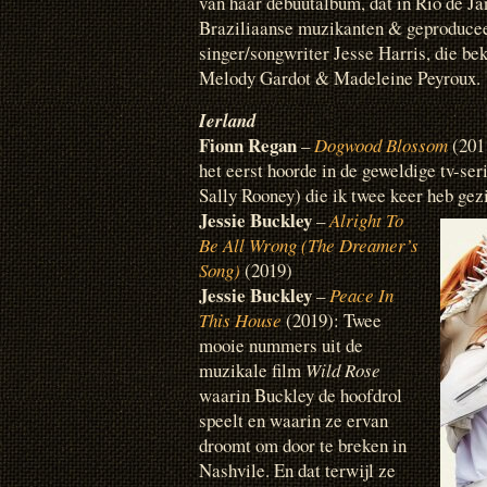
van haar debuutalbum, dat in Rio de 
Braziliaanse muzikanten & geproduce
singer/songwriter Jesse Harris, die be
Melody Gardot & Madeleine Peyroux.
Ierland
Fionn Regan
–
Dogwood Blossom
(2011
het eerst hoorde in de geweldige tv-ser
Sally Rooney) die ik twee keer heb gez
Jessie Buckley
–
Alright To
Be All Wrong (The Dreamer’s
Song)
(2019)
Jessie Buckley
–
Peace In
This House
(2019): Twee
mooie nummers uit de
muzikale film
Wild Rose
waarin Buckley de hoofdrol
speelt en waarin ze ervan
droomt om door te breken in
Nashvile. En dat terwijl ze