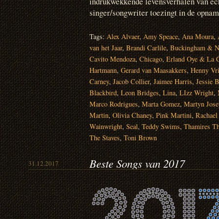
indrukwekkende levensverhalen van ec
singer/songwriter toezingt in de opnam
Tags:
Alex Alvaer
,
Amy Speace
,
Ana Moura
,
van het Jaar
,
Brandi Carlile
,
Buckingham & N
Cavito Mendoza
,
Chicago
,
Erland Oye & La 
Hartmann
,
Gerard van Maasakkers
,
Henny Vri
Carney
,
Jacob Collier
,
Jaimee Harris
,
Jessie 
Blackbird
,
Leon Bridges
,
Lina
,
LIzz Wright
,
Marco Rodrigues
,
Marta Gomez
,
Martyn Jose
Martin
,
Olivia Chaney
,
Pink Martini
,
Rachael 
Wainwright
,
Seal
,
Teddy Swims
,
Thamires T
The Staves
,
Toni Brown
Beste Songs van 2017
31.12.2017