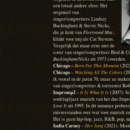
een totaal andere sfeer. Het
origineel van
singer/songwriters Lindsey
Buckingham & Stevie Nicks,
die je kent van
Fleetwood Mac
,
klinkt voor mij als Cat Stevens.
Vergelijk dat maar eens met de
cover van singer/songwriters Bird & 
Buckingham/Nicks
uit 1973 coverden.
Chicago –
Born For This Moment
(202
Chicago
–
Watching All The Colors
(20
ik vooral in de jaren 70, maar ze make
van singer/songwriter & toetsenist Ro
Impromp2
–
It Is What It Is
(2007): In
soul/rap/jazz muziek van het duo Imp
Love It
uit 1995. In dit nummer probere
misverstanden over wat voor muziek ze
Het is geen hip-hop, jazz, R&B, pop, ne
India Carney
–
Her Song
(2021): Mooi 