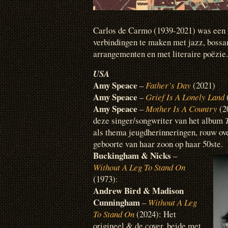
Carlos de Carmo (1939-2021) was een 
verbindingen te maken met jazz, boss
arrangementen en met literaire poëzie.
USA
Amy Speace
–
Father’s Day
(2021)
Amy Speace
–
Grief Is A Lonely Land
Amy Speace
–
Mother Is A Country
(2
deze singer/songwriter van het album
als thema jeugdherinneringen, rouw ov
geboorte van haar zoon op haar 50ste.
Buckingham & Nicks
–
Without A Leg To Stand On
(1973):
Andrew Bird & Madison
Cunningham
–
Without A Leg
To Stand On
(2024): Het
origineel & de cover, beide met