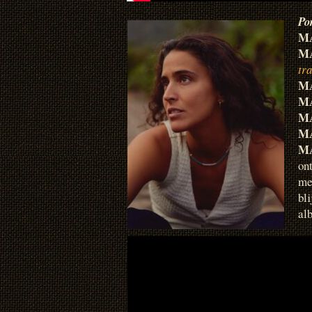
Po
M
MA
tr
M
M
M
M
M
on
me
bl
al