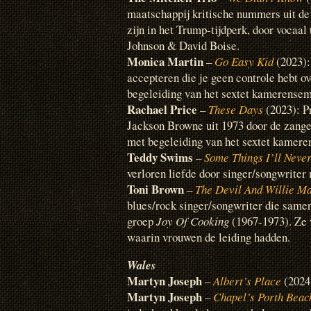
maatschappij kritische nummers uit de j
zijn in het Trump-tijdperk, door vocaal
Johnson & David Boise.
Monica Martin
–
Go Easy Kid
(2023):
accepteren die je geen controle hebt ov
begeleiding van het sextet kamerense
Rachael Price
–
These Days
(2023): Pr
Jackson Browne uit 1973 door de zang
met begeleiding van het sextet kamer
Teddy Swims
–
Some Things I’ll Neve
verloren liefde door singer/songwriter
Toni Brown
–
The Devil And Willie M
blues/rock singer/songwriter die same
groep
Joy Of Cooking
(1967-1973). Ze 
waarin vrouwen de leiding hadden.
Wales
Martyn Joseph
–
Albert’s Place
(2024
Martyn Joseph
–
Chapel’s Porth Beac