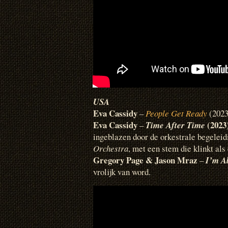
USA
Eva Cassidy
–
People Get Ready
(2023
Eva Cassidy
(2023
–
Time After Time
ingeblazen door de orkestrale begeleid
Orchestra
, met een stem die klinkt als
Gregory Page & Jason Mraz
–
I’m Al
vrolijk van word.