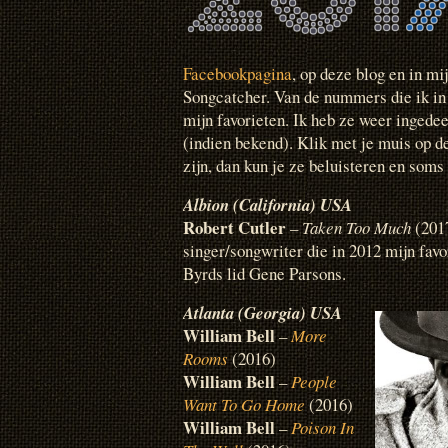
Facebookpagina
, op deze blog en in mi
Songcatcher. Van de nummers die ik in 2
mijn favorieten. Ik heb ze weer ingede
(indien bekend). Klik met je muis op de
zijn, dan kun je ze beluisteren en soms
Albion (California) USA
Robert Cutler
–
Taken Too Much
(2017
singer/songwriter die in 2012 mijn fav
Byrds lid Gene Parsons.
Atlanta (Georgia) USA
William Bell
–
More
Rooms
(2016)
William Bell
–
People
Want To Go Home
(2016)
William Bell
–
Poison In