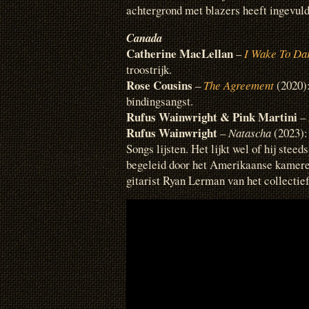
achtergrond met blazers heeft ingevuld
Canada
Catherine MacLellan
–
I Wake To Da
troostrijk.
Rose Cousins
–
The Agreement
(2020):
bindingsangst.
Rufus Wainwright & Pink Martini
–
Rufus Wainwright
–
Natascha
(2023): 
Songs lijsten. Het lijkt wel of hij steeds
begeleid door het Amerikaanse kamer
gitarist Ryan Lerman van het collectief