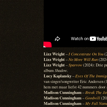
Lizz Wright
–
I Concentrate On You
(
Lizz Wright
–
No More Will Run
(202
Lizz Wright
–
Sparrow
(2024): Drie p
album
Shadow
.
Lucy Kaplansky
–
Eyes Of The Immig
van singer/songwriter Eric Andersen (
hem met maar liefst 42 nummers door al
Madison Cunningham
–
Break The J
Madison Cunningham
–
Goodwill
(20
Madison Cunningham
–
My Full Nam