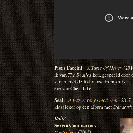
Piers Faccini
–
A Taste Of Honey
(2016
ik van
The Beatles
ken, gespeeld door d
samen met de Italiaanse trompettist L
ere van Chet Baker.
Seal
–
It Was A Very Good Year
(2017)
klassieker op een album met
Standards
Italië
Sergio Cammariere
–
Controluce
(2012)