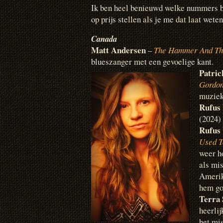
Ik ben heel benieuwd welke nummers bij
op prijs stellen als je me dat laat weten
Canada
Matt Andersen
–
The Hammer And Th
blueszanger met een gevoelige kant.
Patric
Gordon
muziek
Rufus
(2024)
Rufus 
Used T
weer ho
als mis
Amerik
hem goe
Terra
heerlij
het mi