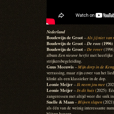
Nederland
Boudewijn de Groot
–
Als jij niet van
Boudewijn de Groot
(1996)
–
De roos
Boudewijn de Groot
–
De rover
(1996)
album
Een nieuwe herfst
met heerlijke
strijkersbegeleiding.
Guus Meeuwis
–
Mijn dorp in de Kem
verrassing, maar zijn cover van het li
klinkt als een klassieker in de dop.
Leonie Meijer
–
Ik neem jou mee
(202
Leonie Meijer
–
In dit huis
(
2025): Eé
zangeressen met altijd weer die snik in
Snelle & Maan
–
Blijven slapen
(2021)
als één van de weinig interessante num
blijven hangen.