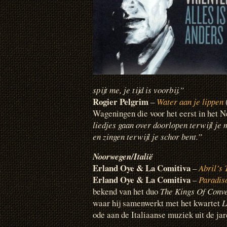
spijt me, je tijd is voorbij.”
Rogier Pelgrim
–
Water aan je lippen
(
Wageningen die voor het eerst in het Ne
liedjes gaan over doorlopen terwijl je 
en zingen terwijl je schor bent.”
Noorwegen/Italië
Erland Oye & La Comitiva
–
Abril’s
Erland Oye & La Comitiva
–
Paradis
bekend van het duo
The Kings Of Conv
waar hij samenwerkt met het kwartet
L
ode aan de Italiaanse muziek uit de ja