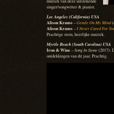
muziek van deze uitstekende
singer/songwriter & pianist.
Los Angeles (California) USA
Alison Krauss
–
Gentle On My Mind
(
Alison Krauss
–
I Never Cared For Yo
Prachtige stem, heerlijke muziek.
Myrtle Beach (South Carolina) USA
Iron & Wine
–
Song In Stone
(2017): D
ontdekkingen van dit jaar. Prachtig.