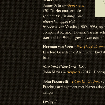
Janne Schra –
Oppervlak
(2017): Het ontroerende
gedicht
Er zijn dingen die
alleen het oppervlak
beroeren
van Vasalis (1909-1998), op 
componist Reinout Douma. Vasalis schr
overleed in 1943 als gevolg van een po
Herman van Veen
–
Wie (heeft de zon
Liselore Gerritsen): Als hij over kwets
best.
New York (New York) USA
John Mayer
–
Helpless
(2017): Heerli
John Pizzarelli
–
I Can Let Go Now
(c
Prachtig arrangement met blazers door
zanger.
Portugal