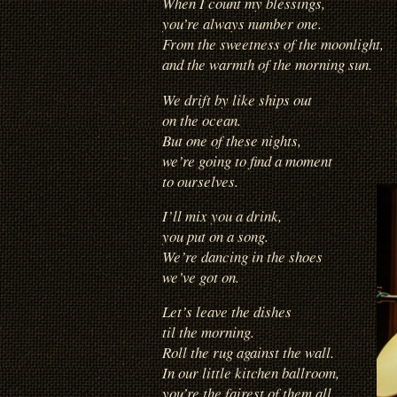
When I count my blessings,
you’re always number one.
From the sweetness of the moonlight,
and the warmth of the morning sun.
We drift by like ships out
on the ocean.
But one of these nights,
we’re going to find a moment
to ourselves.
I’ll mix you a drink,
you put on a song.
We’re dancing in the shoes
we’ve got on.
Let’s leave the dishes
til the morning.
Roll the rug against the wall.
In our little kitchen ballroom,
you’re the fairest of them all.