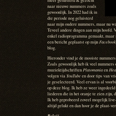
meer geluisterd & gezocht
naar nieuwe nummers zoals
gewoonlijk. In 2022 had ik in
die periode nog geluisterd
naar mijn oudere nummers, maar nu was 
Teveel andere dingen aan mijn hoofd. Vo
enkel radioprogramma gemaakt, maar i
een bericht geplaatst op mijn
Facebook
blog.
Hieronder vind je de mooiste nummers d
Zoals gewoonlijk heb ik veel nummers o
muziektijdschriften
Platomania
en
Hea
volgen via
YouTube
en door tips van vri
je geselecteerd. Veel ervan is al voor
op deze blog. Ik heb ze weer ingedeeld
liederen die in het oranje te zien zijn,
Ik heb geprobeerd zoveel mogelijk live-
altijd gelukt en dan hoor je de plaat-ver
België