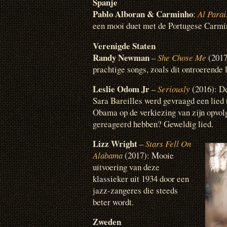
Spanje
Pablo Alboran & Carminho
:
Al Parai
een mooi duet met de Portugese Carmi
Verenigde Staten
Randy Newman
–
She Chose Me
(2017
prachtige songs, zoals dit ontroerende 
Leslie Odom Jr
–
Seriously
(2016): D
Sara Bareilles werd gevraagd een lied t
Obama op de verkiezing van zijn opvol
gereageerd hebben? Geweldig lied.
Lizz Wright
–
Stars Fell On
Alabama
(2017): Mooie
uitvoering van deze
klassieker uit 1934 door een
jazz-zangeres die steeds
beter wordt.
Zweden