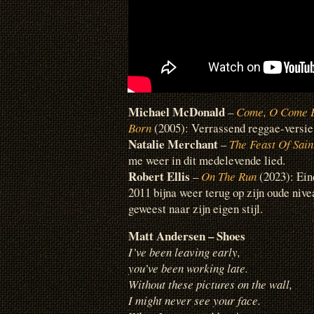
Michael McDonald
–
Come, O Come E
Born
(2005): Verrassend reggae-versie 
Natalie Merchant
–
The Feast Of Sain
me weer in dit medelevende lied.
Robert Ellis
–
On The Run
(2023): Ein
2011 bijna weer terug op zijn oude nive
geweest naar zijn eigen stijl.
Matt Andersen – Shoes
I’ve been leaving early,
you’ve been working late.
Without these pictures on the wall,
I might never see your face.