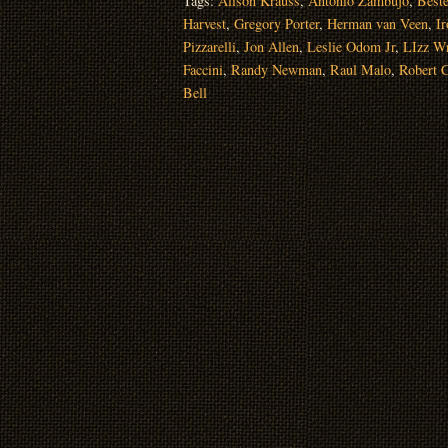
Tags:
Alison Krauss
,
Antonio Zambujo
,
Beste
Harvest
,
Gregory Porter
,
Herman van Veen
,
I
Pizzarelli
,
Jon Allen
,
Leslie Odom Jr
,
LIzz Wr
Faccini
,
Randy Newman
,
Raul Malo
,
Robert C
Bell