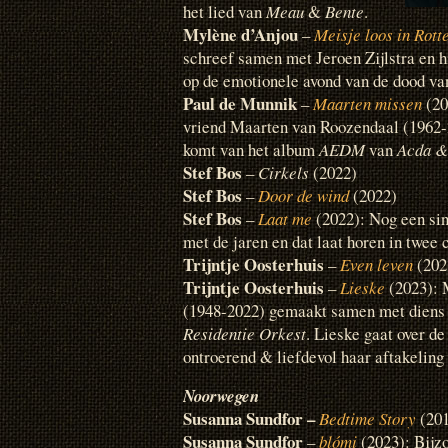
het lied van
Meau
&
Bente
.
Mylène d’Anjou
–
Meisje loos in Rot
schreef samen met Jeroen Zijlstra en h
op de emotionele avond van de dood va
Paul de Munnik
–
Maarten missen
(20
vriend Maarten van Roozendaal (1962-
komt van het album
AEDM
van
Acda &
Stef Bos
–
Cirkels
(2022)
Stef Bos
–
Door de wind
(2022)
Stef Bos
–
Laat me
(2022): Nog een sin
met de jaren en dat laat horen in twee 
Trijntje Oosterhuis
–
Even leven
(202
Trijntje Oosterhuis
–
Lieske
(2023): 
(1948-2022) gemaakt samen met diens 
Residentie Orkest
. Lieske gaat over d
ontroerend & liefdevol haar aftakeling 
Noorwegen
Susanna Sundfor –
Bedtime Story
(201
Susanna Sundfor
–
blómi
(2023): Bijz