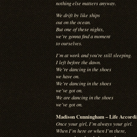
nothing else matters anyway.
We drift by like ships
out on the ocean.
But one of these nights,
we’re gonna find a moment
to ourselves.
I’m at work and you’re still sleeping.
I left before the dawn.
We’re dancing in the shoes
we have on.
We’re dancing in the shoes
we’ve got on.
We are dancing in the shoes
we’ve got on.
Madison Cunningham – Life Accordi
Once your girl, I’m always your girl.
When I’m here or when I’m there,