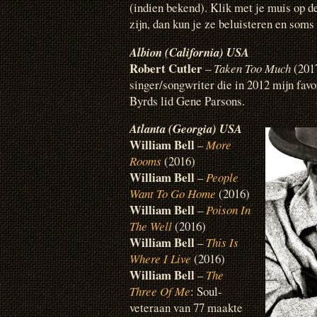
(indien bekend). Klik met je muis op de
zijn, dan kun je ze beluisteren en soms
Albion (California) USA
Robert Cutler
–
Taken Too Much
(2017
singer/songwriter die in 2012 mijn fav
Byrds lid Gene Parsons.
Atlanta (Georgia) USA
William Bell
–
More
Rooms
(2016)
William Bell
–
People
Want To Go Home
(2016)
William Bell
–
Poison In
The Well
(2016)
William Bell
–
This Is
Where I Live
(2016)
William Bell
–
The
Three Of Me
: Soul-
veteraan van 77 maakte