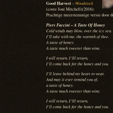
Good Harvest
–
Woodstock
(cover Joni Mitchell)(2016):
Prachtige meerstemmige versie door di
Piers Faccini – A Taste Of Honey
Cold winds may blow, over the icy sea.
I’ll take with me, the warmth of thee.
A taste of honey.
A taste much sweeter than wine.
I will return, I’lll return,
I’ll come back for the honey and you.
I’ll leave behind my heart to wear.
And may it ever remind you of,
a taste of honey.
A taste much sweeter than wine.
I will return, I’lll return,
I’ll come back for the honey and you.