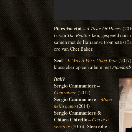
Piers Faccini
–
A Taste Of Honey
(2016
ik van
The Beatles
ken, gespeeld door d
samen met de Italiaanse trompettist L
ere van Chet Baker.
Seal
–
It Was A Very Good Year
(2017)
klassieker op een album met
Standards
Italië
Sergio Cammariere
–
Controluce
(2012)
Sergio Cammariere
–
Mano
nella mano
(2014)
Sergio Cammariere &
Chiara Chivello
–
Con te o
senza te
(2016): Sfeervolle