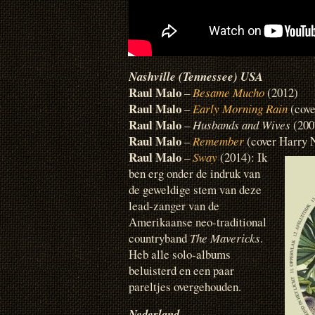
Nashville (Tennessee) USA
Raul Malo
–
Besame Mucho
(2012)
Raul Malo
–
Early Morning Rain
(cov
Raul Malo
–
Husbands and Wives
(200
Raul Malo
–
Remember
(cover Harry 
Raul Malo
–
Sway
(2014): Ik
ben erg onder de indruk van
de geweldige stem van deze
lead-zanger van de
Amerikaanse neo-traditional
countryband
The Mavericks
.
Heb alle solo-albums
beluisterd en een paar
pareltjes overgehouden.
Nederland