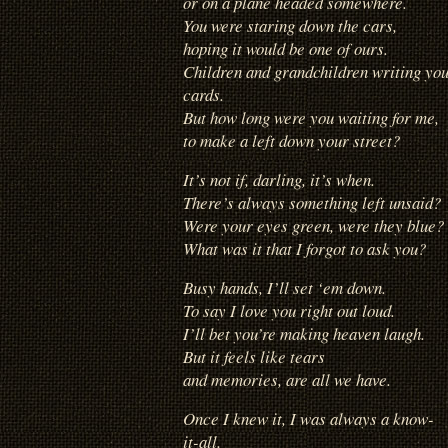
or on a plane headed somewhere.
You were staring down the cars,
hoping it would be one of ours.
Children and grandchildren writing yo
cards.
But how long were you waiting for me,
to make a left down your street?
It’s not if, darling, it’s when.
There’s always something left unsaid?
Were your eyes green, were they blue?
What was it that I forgot to ask you?
Busy hands, I’ll set ‘em down.
To say I love you right out loud.
I’ll bet you’re making heaven laugh.
But it feels like tears
and memories, are all we have.
Once I knew it, I was always a know-
it-all.