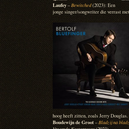
Laufey
–
Bewitched
(2023): Een
jonge singer/songwriter die verrast me
hoog heeft zitten, zoals Jerry Douglas. 
Boudewijn de Groot
–
Bladzij na bladz
Vreemde Kostgangers
(2023)