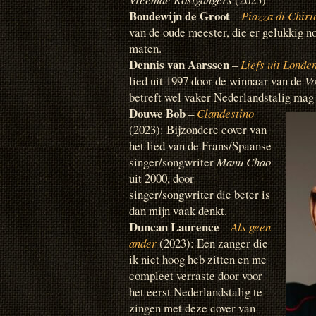
Boudewijn de Groot
–
Piazza di Chiri
van de oude meester, die er gelukkig nog
maten.
Dennis van Aarssen
–
Liefs uit Londe
lied uit 1997 door de winnaar van de
Vo
betreft wel vaker Nederlandstalig mag
Douwe Bob
–
Clandestino
(2023): Bijzondere cover van
het lied van de Frans/Spaanse
singer/songwriter
Manu Chao
uit 2000, door
singer/songwriter die beter is
dan mijn vaak denkt.
Duncan Laurence
–
Als geen
ander
(2023): Een zanger die
ik niet hoog heb zitten en me
compleet verraste door voor
het eerst Nederlandstalig te
zingen met deze cover van