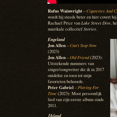
Rufus Wainwright
–
Cigarettes And C
wordt hij steeds beter en hier covert h
Rachael Price van
Lake Street Dive
, h
muzikale collectief
Stories
.
Engeland
Jon Allen
–
Can’t Stop Now
(2023)
Jon Allen
–
Old Friend
(2023):
Uitstekende nummers van
singer/songwriter die ik in 2017
ontdekte en toen tot mijn
favorieten behoorde.
Peter Gabriel
–
Playing For
Time
(2023): Mooi persoonlijk
lied van zijn eerste album sinds
2011.
IJsland