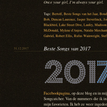
Once your girl, I’m always your girl.
Tags:
Bertolf
,
Beste Songs van het Jaar
,
Boud
Bob
,
Duncan Laurence
,
Jasper Steverlinck
,
Jo
Blackbird
,
Lake Street Dive
,
Laufey
,
Madison
McDonald
,
Mylene d'Anjou
,
Natalie Merchan
Gabriel
,
Robert Ellis
,
Rufus Wainwright
,
Ste
Beste Songs van 2017
31.12.2017
Facebookpagina
, op deze blog en in mi
Songcatcher. Van de nummers die ik in 2
mijn favorieten. Ik heb ze weer ingede