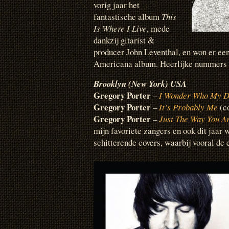
vorig jaar het
fantastische album
This
Is Where I Live
, mede
dankzij gitarist &
producer John Leventhal, en won er e
Americana album. Heerlijke nummers m
Brooklyn (New York) USA
Gregory Porter
–
I Wonder Who My D
Gregory Porter
–
It’s Probably Me
(co
Gregory Porter
–
Just The Way You A
mijn favoriete zangers en ook dit jaar 
schitterende covers, waarbij vooral de 