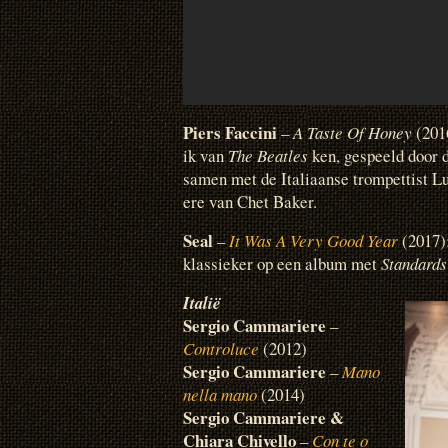
Piers Faccini
–
A Taste Of Honey
(2016
ik van
The Beatles
ken, gespeeld door d
samen met de Italiaanse trompettist L
ere van Chet Baker.
Seal
–
It Was A Very Good Year
(2017)
klassieker op een album met
Standards
Italië
Sergio Cammariere
–
Controluce
(2012)
Sergio Cammariere
–
Mano
nella mano
(2014)
Sergio Cammariere &
Chiara Chivello
–
Con te o