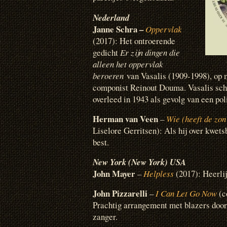
Nederland
Janne Schra –
Oppervlak
(2017): Het ontroerende
gedicht
Er zijn dingen die
alleen het oppervlak
beroeren
van Vasalis (1909-1998), op 
componist Reinout Douma. Vasalis schr
overleed in 1943 als gevolg van een po
Herman van Veen
–
Wie (heeft de zon
Liselore Gerritsen): Als hij over kwets
best.
New York (New York) USA
John Mayer
–
Helpless
(2017): Heerli
John Pizzarelli
–
I Can Let Go Now
(c
Prachtig arrangement met blazers door
zanger.