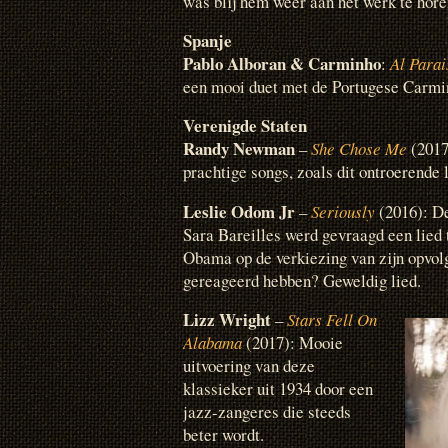
was blij hem weer aan het werk te horen
Spanje
Pablo Alboran & Carminho
:
Al Parai
een mooi duet met de Portugese Carmi
Verenigde Staten
Randy Newman
–
She Chose Me
(2017
prachtige songs, zoals dit ontroerende 
Leslie Odom Jr
–
Seriously
(2016): D
Sara Bareilles werd gevraagd een lied t
Obama op de verkiezing van zijn opvol
gereageerd hebben? Geweldig lied.
Lizz Wright
–
Stars Fell On
Alabama
(2017): Mooie
uitvoering van deze
klassieker uit 1934 door een
jazz-zangeres die steeds
beter wordt.