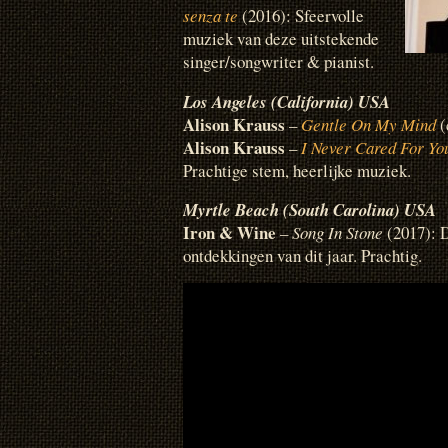
senza te
(2016): Sfeervolle
muziek van deze uitstekende
singer/songwriter & pianist.
Los Angeles (California) USA
Alison Krauss
–
Gentle On My Mind
(
Alison Krauss
–
I Never Cared For Yo
Prachtige stem, heerlijke muziek.
Myrtle Beach (South Carolina) USA
Iron & Wine
–
Song In Stone
(2017): D
ontdekkingen van dit jaar. Prachtig.