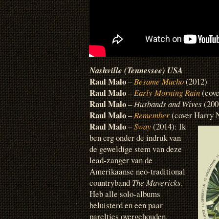
Nashville (Tennessee) USA
Raul Malo
–
Besame Mucho
(2012)
Raul Malo
–
Early Morning Rain
(cov
Raul Malo
–
Husbands and Wives
(200
Raul Malo
–
Remember
(cover Harry 
Raul Malo
–
Sway
(2014): Ik
ben erg onder de indruk van
de geweldige stem van deze
lead-zanger van de
Amerikaanse neo-traditional
countryband
The Mavericks
.
Heb alle solo-albums
beluisterd en een paar
pareltjes overgehouden.