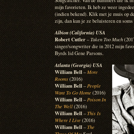
Songcatcher. Van de nummers die ik in 2
mijn favorieten. Ik heb ze weer ingede
(indien bekend). Klik met je muis op de
zijn, dan kun je ze beluisteren en soms
Albion (California) USA
Robert Cutler
–
Taken Too Much
(2017
singer/songwriter die in 2012 mijn fav
Byrds lid Gene Parsons.
Atlanta (Georgia) USA
William Bell
–
More
Rooms
(2016)
William Bell
–
People
Want To Go Home
(2016)
William Bell
–
Poison In
The Well
(2016)
William Bell
–
This Is
Where I Live
(2016)
William Bell
–
The
Three Of Me
: Soul-