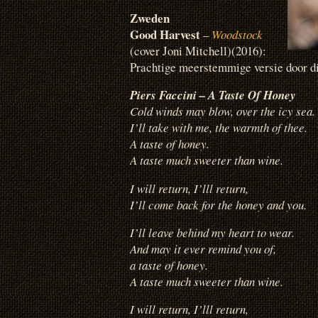
Zweden
Good Harvest
–
Woodstock
(cover Joni Mitchell)(2016):
Prachtige meerstemmige versie door di
Piers Faccini – A Taste Of Honey
Cold winds may blow, over the icy sea.
I’ll take with me, the warmth of thee.
A taste of honey.
A taste much sweeter than wine.
I will return, I’lll return,
I’ll come back for the honey and you.
I’ll leave behind my heart to wear.
And may it ever remind you of,
a taste of honey.
A taste much sweeter than wine.
I will return, I’lll return,