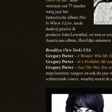
veteraan van 77 maakte
vorig jaar het
fantastische album
This
Is Where I Live
, mede
dankzij gitarist &
producer John Leventhal, en won er e
Americana album. Heerlijke nummers m
Brooklyn (New York) USA
Gregory Porter
–
I Wonder Who My D
Gregory Porter
–
It’s Probably Me
(co
Gregory Porter
–
Just The Way You A
mijn favoriete zangers en ook dit jaar 
schitterende covers, waarbij vooral de 