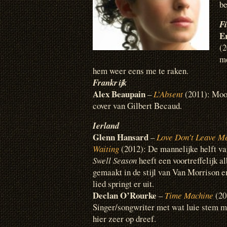
be
F
E
(2
me
hem weer eens me te raken.
Frankrijk
Alex Beaupain
–
L’Absent
(2011): Moo
cover van Gilbert Becaud.
Ierland
Glenn Hansard
–
Love Don’t Leave M
Waiting
(2012): De mannelijke helft v
Swell Season
heeft een voortreffelijk a
gemaakt in de stijl van Van Morrison en
lied springt er uit.
Declan O’Rourke
–
Time Machine
(20
Singer/songwriter met wat luie stem 
hier zeer op dreef.