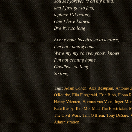
You see forever is on my mind,
and I just got to find,
a place I’ll belong,
One I have known.
Bye bye,so long
Every hour has drawn to a close,
I’m not coming home.
Wave my my so everybody knows,
I’m not coming home.
Goodbye, so long.
So long.
Tags:
Adam Cohen
,
Alex Beaupain
,
Antonio 
O'Rourke
,
Ella Fitzgerald
,
Eric Bibb
,
Fionn R
Henny Vrienten
,
Herman van Veen
,
Inger Mar
Kate Rusby
,
Keb Mo
,
Matt The Electrician
,
M
The Civil Wars
,
Tim O'Brien
,
Tony DeSare
,
Administration