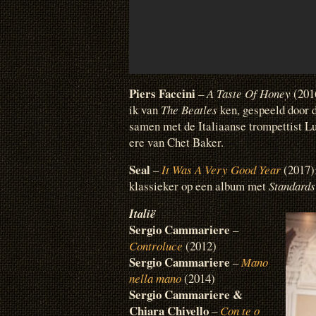
Piers Faccini
–
A Taste Of Honey
(2016
ik van
The Beatles
ken, gespeeld door d
samen met de Italiaanse trompettist L
ere van Chet Baker.
Seal
–
It Was A Very Good Year
(2017)
klassieker op een album met
Standards
Italië
Sergio Cammariere
–
Controluce
(2012)
Sergio Cammariere
–
Mano
nella mano
(2014)
Sergio Cammariere &
Chiara Chivello
–
Con te o