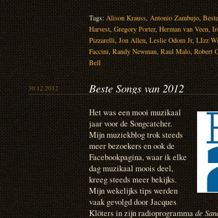
Tags:
Alison Krauss
,
Antonio Zambujo
,
Beste
Harvest
,
Gregory Porter
,
Herman van Veen
,
I
Pizzarelli
,
Jon Allen
,
Leslie Odom Jr
,
LIzz Wr
Faccini
,
Randy Newman
,
Raul Malo
,
Robert C
Bell
Beste Songs van 2012
30.12.2012
Het was een mooi muzikaal
jaar voor de Songcatcher.
Mijn muziekblog trok steeds
meer bezoekers en ook de
Facebookpagina, waar ik elke
dag muzikaal moois deel,
kreeg steeds meer bekijks.
Mijn wekelijks tips werden
vaak gevolgd door Jacques
Klöters in zijn radioprogramma
de San