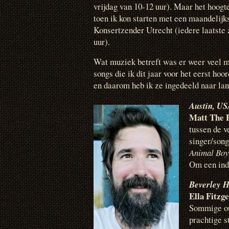
vrijdag van 10-12 uur). Maar het hoogt
toen ik kon starten met een maandelij
Konsertzender Utrecht (iedere laatste
uur).
Wat muziek betreft was er weer veel m
songs die ik dit jaar voor het eerst h
en daarom heb ik ze ingedeeld naar lan
Austin, U
Matt The E
tussen de v
singer/song
Animal Boy
Om een indr
Beverley
Hi
Ella Fitzg
Sommige oud
prachtige s