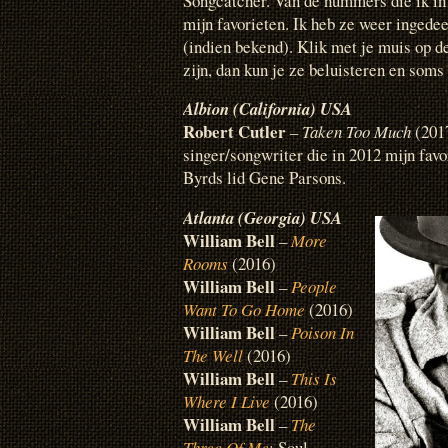
Songcatcher. Van de nummers die ik in 2
mijn favorieten. Ik heb ze weer ingede
(indien bekend). Klik met je muis op de
zijn, dan kun je ze beluisteren en soms
Albion (California) USA
Robert Cutler
–
Taken Too Much
(2017
singer/songwriter die in 2012 mijn fav
Byrds lid Gene Parsons.
Atlanta (Georgia) USA
William Bell
–
More
Rooms
(2016)
William Bell
–
People
Want To Go Home
(2016)
William Bell
–
Poison In
The Well
(2016)
William Bell
–
This Is
Where I Live
(2016)
William Bell
–
The
Three Of Me
: Soul-