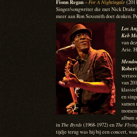
Fionn Regan
–
For A Nightingale
(2011
Singer/songwriter die met Nick Drake 
meer aan Ron Sexsmith doet denken. P
Los An
Keb M
van dez
Arie. H
Mendoc
Robert
verrass
van 201
klassie
en sing
samen m
moment
album 
in
The Byrds
(1968-1972) en
The Flyin
tijdje terug was hij bij een concert, w