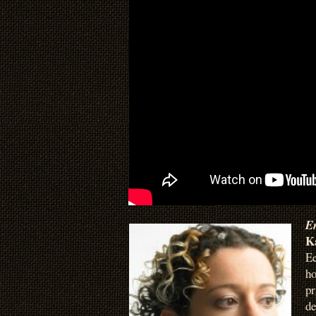
E
K
Ee
ho
p
de