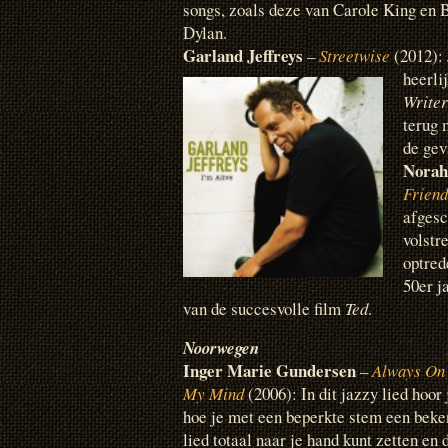
songs, zoals deze van Carole King en 
Dylan.
Garland Jeffreys
–
Streetwise
(2012): 
heerli
Writer
terug 
de gev
Norah
Friend
afgesc
volstr
optred
50er j
van de succesvolle film
Ted
.
Noorwegen
Inger Marie Gundersen
–
Always On
My Mind
(2006): In dit jazzy lied hoor 
hoe je met een beperkte stem een beke
lied totaal naar je hand kunt zetten en 