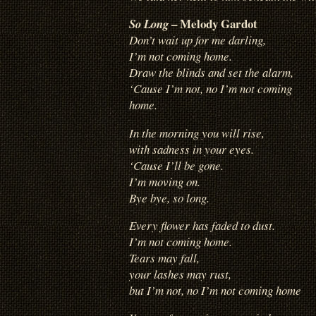
– Melody Gardot
So Long
Don’t wait up for me darling,
I’m not coming home.
Draw the blinds and set the alarm,
‘Cause I’m not, no I’m not coming
home.
In the morning you will rise,
with sadness in your eyes.
‘Cause I’ll be gone.
I’m moving on.
Bye bye, so long.
Every flower has faded to dust.
I’m not coming home.
Tears may fall,
your lashes may rust,
but I’m not, no I’m not coming home