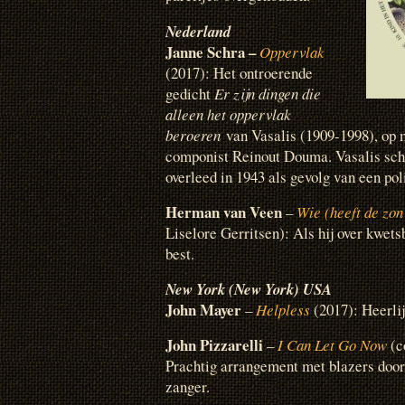
Nederland
Janne Schra –
Oppervlak
(2017): Het ontroerende
gedicht
Er zijn dingen die
alleen het oppervlak
beroeren
van Vasalis (1909-1998), op 
componist Reinout Douma. Vasalis schr
overleed in 1943 als gevolg van een po
Herman van Veen
–
Wie (heeft de zon
Liselore Gerritsen): Als hij over kwets
best.
New York (New York) USA
John Mayer
–
Helpless
(2017): Heerli
John Pizzarelli
–
I Can Let Go Now
(c
Prachtig arrangement met blazers door
zanger.