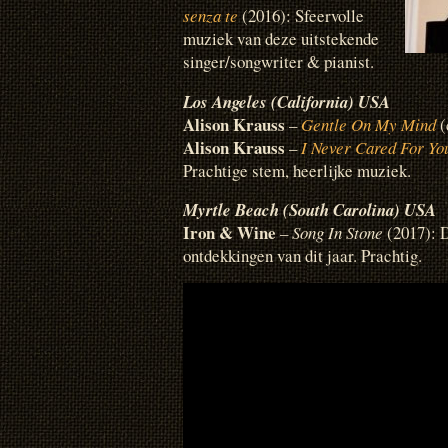
senza te
(2016): Sfeervolle
muziek van deze uitstekende
singer/songwriter & pianist.
Los Angeles (California) USA
Alison Krauss
–
Gentle On My Mind
(
Alison Krauss
–
I Never Cared For Yo
Prachtige stem, heerlijke muziek.
Myrtle Beach (South Carolina) USA
Iron & Wine
–
Song In Stone
(2017): D
ontdekkingen van dit jaar. Prachtig.