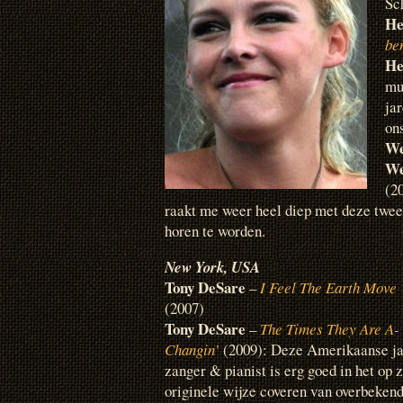
Sc
He
be
He
mu
ja
on
We
We
(2
raakt me weer heel diep met deze twee 
horen te worden.
New York
, USA
Tony DeSare
–
I Feel The Earth Move
(2007)
Tony DeSare
–
The Times They Are A-
Changin’
(2009): Deze Amerikaanse j
zanger & pianist is erg goed in het op 
originele wijze coveren van overbeken