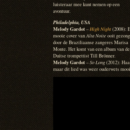
luisteraar mee kunt nemen op een
avontuur.
Philadelphia
, USA
Melody Gardot
–
High Night
(2008): 
mooie cover van
Alta Noite
ooit gezon
door de Braziliaanse zangeres Marisa
Monte. Het komt van een album van de
Duitse trompettist Till Brönner.
Melody Gardot
–
So Long
(2012): Haa
maar dit lied was weer ouderwets mooi