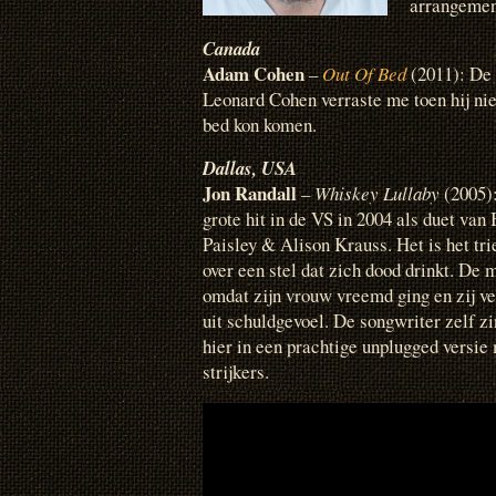
arrangemen
Canada
Adam Cohen
–
Out Of Bed
(2011): De
Leonard Cohen verraste me toen hij niet
bed kon komen.
Dallas
, USA
Jon Randall
–
Whiskey Lullaby
(2005)
grote hit in de VS in 2004 als duet van
Paisley & Alison Krauss. Het is het tri
over een stel dat zich dood drinkt. De 
omdat zijn vrouw vreemd ging en zij v
uit schuldgevoel. De songwriter zelf zi
hier in een prachtige unplugged versie
strijkers.