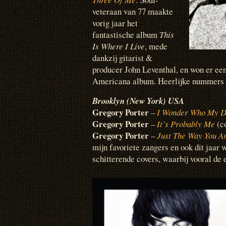
veteraan van 77 maakte
vorig jaar het
fantastische album
This
Is Where I Live
, mede
dankzij gitarist &
producer John Leventhal, en won er e
Americana album. Heerlijke nummers m
Brooklyn (New York) USA
Gregory Porter
–
I Wonder Who My D
Gregory Porter
–
It’s Probably Me
(co
Gregory Porter
–
Just The Way You A
mijn favoriete zangers en ook dit jaar 
schitterende covers, waarbij vooral de 