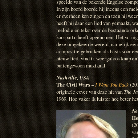
speelde van de bekende Engelse compo
In zijn hoofd hoorde hij ineens een melo
er overheen kon zingen en toen hij wee
heeft hij daar een lied van gemaakt, wa
melodie en tekst over de bestaande ork
koorpartij heeft opgenomen. Het vorm
deze omgekeerde wereld, namelijk een
compositie gebruiken als basis voor e
nieuw lied, vind ik weergaloos knap en
buitengewoon muzikaal.
Nashville, USA
The Civil Wars
–
I Want You Back
(20
originele cover van deze hit van
The Ja
1969. Hoe vaker ik luister hoe beter he
Ne
He
(2
va