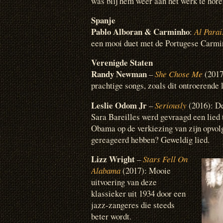
was blij hem weer aan het werk te horen
Spanje
Pablo Alboran & Carminho
:
Al Parai
een mooi duet met de Portugese Carmi
Verenigde Staten
Randy Newman
–
She Chose Me
(2017
prachtige songs, zoals dit ontroerende 
Leslie Odom Jr
–
Seriously
(2016): D
Sara Bareilles werd gevraagd een lied t
Obama op de verkiezing van zijn opvol
gereageerd hebben? Geweldig lied.
Lizz Wright
–
Stars Fell On
Alabama
(2017): Mooie
uitvoering van deze
klassieker uit 1934 door een
jazz-zangeres die steeds
beter wordt.