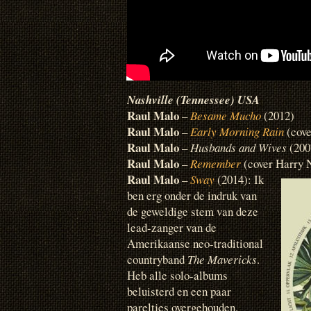
Nashville (Tennessee) USA
Raul Malo
–
Besame Mucho
(2012)
Raul Malo
–
Early Morning Rain
(cov
Raul Malo
–
Husbands and Wives
(200
Raul Malo
–
Remember
(cover Harry 
Raul Malo
–
Sway
(2014): Ik
ben erg onder de indruk van
de geweldige stem van deze
lead-zanger van de
Amerikaanse neo-traditional
countryband
The Mavericks
.
Heb alle solo-albums
beluisterd en een paar
pareltjes overgehouden.