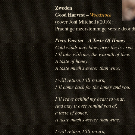
Zweden
Good Harvest
–
Woodstock
(cover Joni Mitchell)(2016):
Prachtige meerstemmige versie door di
Piers Faccini – A Taste Of Honey
Cold winds may blow, over the icy sea.
I’ll take with me, the warmth of thee.
A taste of honey.
A taste much sweeter than wine.
I will return, I’lll return,
I’ll come back for the honey and you.
I’ll leave behind my heart to wear.
And may it ever remind you of,
a taste of honey.
A taste much sweeter than wine.
I will return, I’lll return,