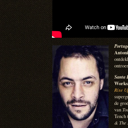
Portug
Anton
ontdek
ontroer
Santa 
Works
Rise U
superg
de gro
van
To
Tench 
& The 