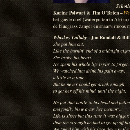
Schotl
Karine Polwart & Tim O’Brien
–
Wel
het goede doel (waterputten in Afrika)
de bluegrass zanger en snaarvirtuoos m
–
Jon Randall & Bil
Whiskey Lullaby
She put him out.
Like the burnin’ end of a midnight cigar
She broke his heart.
He spent his whole life tryin’ to forget.
We watched him drink his pain away,
a little at a time.
But he never could get drunk enough
to get her off his mind, until the night.
He put that bottle to his head and pulled
and finally blew away her memory.
Life is short but this time it was bigger,
than the strength he had to get up off hi
We found him with his face down in the 