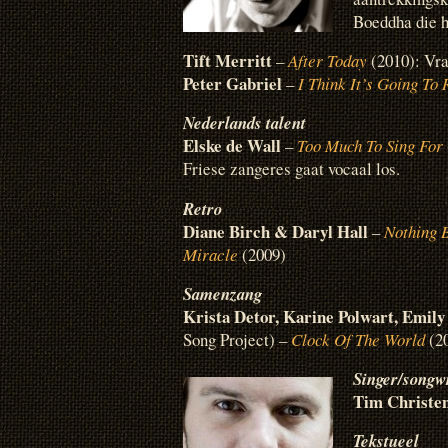
Boeddha die h
Tift Merritt
–
After Today
(2010): Vra
Peter Gabriel
–
I Think It’s Going To
Nederlands talent
Elske de Wall
–
Too Much To Sing For
Friese zangeres gaat vocaal los.
Retro
Diane Birch & Daryl Hall
–
Nothing 
Miracle
(2009)
Samenzang
Krista Detor, Karine Polwart, Emi
Song Project) –
Clock Of The World
(2
Singer/songwr
Tim Christe
Tekstueel