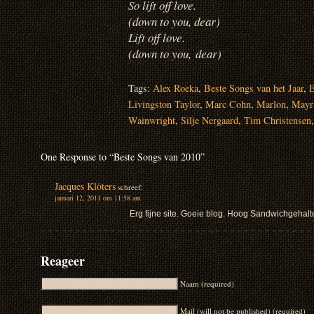
So lift off love.
(down to you, dear)
Lift off love.
(down to you, dear)
Tags:
Alex Roeka
,
Beste Songs van het Jaar
,
E
Livingston Taylor
,
Marc Cohn
,
Marlon
,
Mayr
Wainwright
,
Silje Nergaard
,
Tim Christensen
One Response to “Beste Songs van 2010”
Jacques Klöters
schreef:
januari 12, 2011 om 11:58 am
Erg fijne site. Goeie blog. Hoog Sandwichgehalte.
Reageer
Naam (required)
Mail (will not be published) (required)