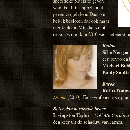
specifieke plaats te geven,
want het blijft appels met
peren vergelijken. Daarom
heb ik besloten dat ook maar
niet te doen. Mijn keuze uit
de songs die ik in 2010 voor het eerst 
Ballad
Silje Nergaa
een bevroren 
Michael Bub
Emily Smith
Barok
Rufus Wainw
Dream
(2010): Een symfonie voor pian
Beter dan beroemde broer
Livingston Taylor
–
Call Me Carolina
één keer uit de schaduw van James.