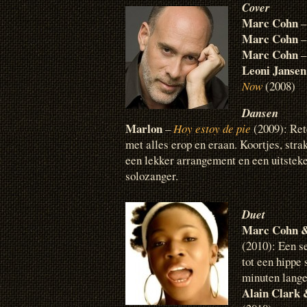
Cover
Marc Cohn
Marc Cohn
Marc Cohn
Leoni Jansen
Now
(2008)
Dansen
Marlon
–
Hoy estoy de pie
(2009): Ret
met alles erop en eraan. Koortjes, stra
een lekker arrangement en een uitstek
solozanger.
Duet
Marc Cohn &
(2010): Een s
tot een hippe 
minuten lange
Alain Clark 