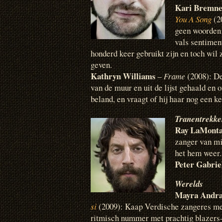
Kari Bremne
You A Song
(2
geen woorden
vals sentiment
honderd keer gebruikt zijn en toch wil z
geven.
Kathryn Williams
–
Frame
(2008): De
van de muur en uit de lijst gehaald en 
beland, en vraagt of hij haar nog een k
Tranentrekke
Ray LaMont
zanger van mi
het hem weer.
Peter Gabrie
Werelds
Mayra Andr
si
(2009): Kaap Verdische zangeres me
ritmisch nummer met prachtig blazers