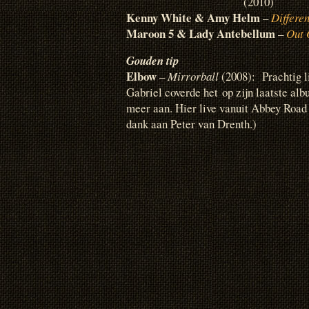
(2010)
Kenny White & Amy Helm
–
Differe
Maroon 5 & Lady Antebellum
–
Out 
Gouden tip
Elbow
–
Mirrorball
(2008): Prachtig l
Gabriel coverde het op zijn laatste al
meer aan. Hier live vanuit Abbey Road
dank aan Peter van Drenth.)