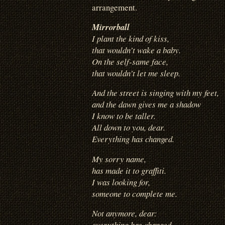
arrangement.
Mirrorball
I plant the kind of kiss,
that wouldn’t wake a baby.
On the self-same face,
that wouldn’t let me sleep.
And the street is singing with my feet,
and the dawn gives me a shadow
I know to be taller.
All down to you, dear.
Everything has changed.
My sorry name,
has made it to graffiti.
I was looking for,
someone to complete me.
Not anymore, dear:
everything has changed.