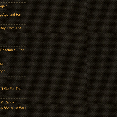
Again
g Ago and Far
 Boy From The
 Ensemble - For
our
2022
n’t Go For That
n & Randy
t’s Going To Rain