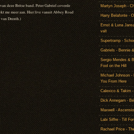
 van deze Britse band. Peter Gabriel coverde
Martyn Joseph - C
reekt me meer aan. Hier live vanuit Abbey Road
Harry Belafonte - O
 van Drenth.)
Ernst & Luna Jansz
valt
Supertramp - Scho
Gabriels - Bennie 
Sergio Mendes & Br
Fool on the Hill
Michael Johnson - 
You From Here
Calexico & Takim -
Dick Annegarn - Bé
Maxwell - Ascensi
Labi Siffre - Till Fo
Rachael Price - T