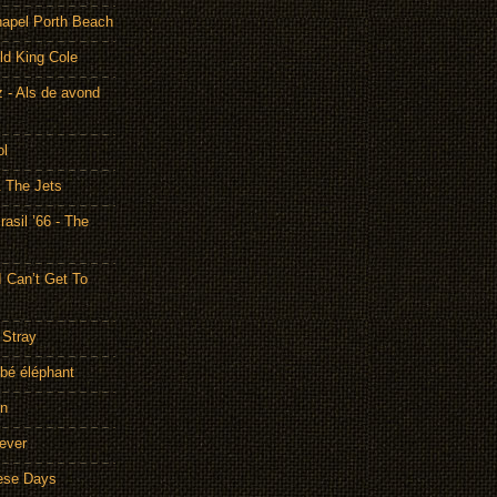
hapel Porth Beach
ld King Cole
 - Als de avond
ol
& The Jets
asil ’66 - The
I Can’t Get To
 Stray
bé éléphant
on
rever
hese Days