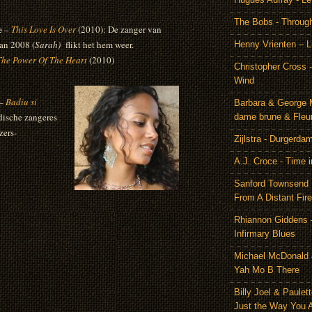
The Bobs - Throug
e
–
This Love Is Over
(2010): De zanger van
an 2008 (
Sarah)
flikt het hem weer.
Henny Vrienten – L
The Power Of The Heart
(2010)
Christopher Cross 
Wind
–
Badiu si
Barbara & George 
dische zangeres
dame brune & Fleu
zers-
Zijlstra - Durgerda
A.J. Croce - Time i
Sanford Townsend
From A Distant Fire
Rhiannon Giddens 
Infirmary Blues
Michael McDonald 
Yah Mo B There
Billy Joel & Paulet
Just the Way You 