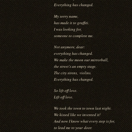
Everything has changed.
My sorry name,
has made it to graffiti.
I was looking for,
someone to complete me.
Not anymore, dear:
everything has changed.
We make the moon our mirrorball,
the street’s an empty stage.
The city sirens,
violins.
Everything has changed.
So lift off love.
Lift off love.
We took the town to town last night.
We kissed like we invented it!
And now I know what every step is for,
to lead me to your door.