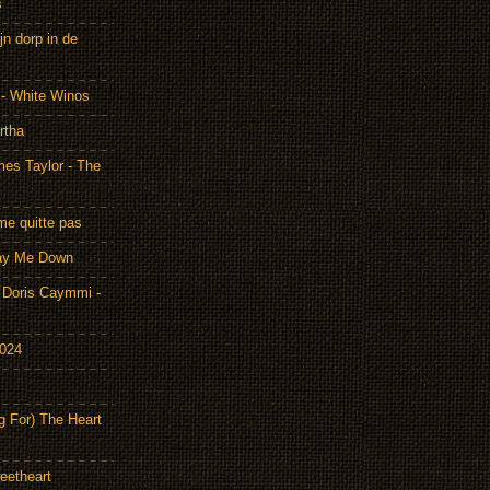
s
n dorp in de
 - White Winos
rtha
es Taylor - The
me quitte pas
Lay Me Down
Doris Caymmi -
2024
g For) The Heart
eetheart