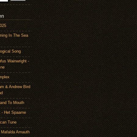
en
2025
ning In The Sea
ogical Song
ufus Wainwright -
ine
mplex
am & Andrew Bird
nd
Hand To Mouth
 - Het Spaarne
ican Tune
 Mafalda Arnauth