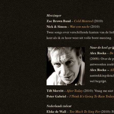
Meezinger
Zac Brown Band
–
Cold Hearted
(2010)
Nick & Simon
–
Wat een nacht
(2010)
Twee songs over verschillende kanten van de lief
keer als ik ze hoor weer uit volle borst meezing.
Naar de keel gri
Alex Roeka
–
De
(2008): Over de pi
antwoorden zoekt
Alex Roeka
–
Al
aantrekkingskrach
wel begrijpt.
Tift Merritt
–
After Today
(2010): Vraag me niet
Peter Gabriel
–
I Think It’s Going To Rain Today
Nederlands talent
Elske de Wall
–
Too Much To Sing For
(2010): F