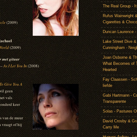
The Real Group - 
Rufus Wainwright &
acle
(2009)
Cigarettes & Choco
Duncan Laurence - 
Rachael
Lake Street Dive 
World
(2009)
Cunningham - Neig
Joan Osborne & Th
r met gitaar
What Becomes of 
–
As I Let You In
(2008)
Hearted
Fay Claassen - Schi
To Give You A
liefde
wil geen
Gabi Hartmann - C
et vals
Transparente
honderd keer
Solas - Pastures O
is van de muur
David Crosby & Gr
 vraagt of hij
Carry Me
Hugues Aufray - Le 