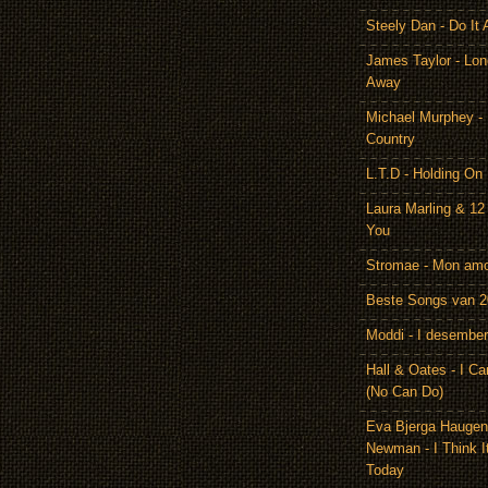
Steely Dan - Do It 
James Taylor - Lon
Away
Michael Murphey -
Country
L.T.D - Holding On
Laura Marling & 12
You
Stromae - Mon am
Beste Songs van 
Moddi - I desember
Hall & Oates - I Ca
(No Can Do)
Eva Bjerga Hauge
Newman - I Think I
Today