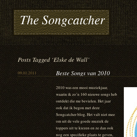
The Songcatcher
Posts Tagged ‘Elske de Wall’
Beste Songs van 2010
09.01.2011
2010 was een mooi muziekjaar,
waarin ik zo’n 160 nieuwe songs heb
ontdekt die me bevielen. Het jaar
ook dat ik begon met deze
Songcatcher blog. Het valt niet mee
om uit de vele goede muziek de
toppers uit te kiezen en ze dan ook
nog een specifieke plaats te geven,