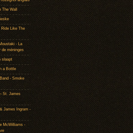
h The Wall
ieske
- Ride Like The
Moustaki - La
r de méninges
m slaapt
n a Bottle
 Band - Smoke
– St. James
& James Ingram -
te McWilliams -
Are