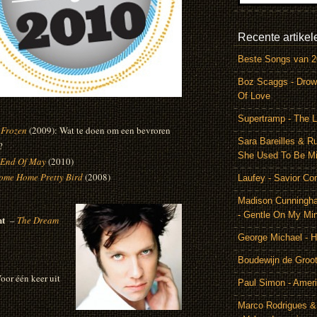
Recente artikel
Beste Songs van 
Boz Scaggs - Drow
Of Love
Supertramp - The L
–
Frozen
(2009): Wat te doen om een bevroren
Sara Bareilles & R
?
She Used To Be M
End Of May
(2010)
ome Home Pretty Bird
(2008)
Laufey - Savior Co
Madison Cunningh
- Gentle On My Mi
ht
–
The Dream
George Michael - 
Boudewijn de Groot
oor één keer uit
Paul Simon - Amer
Marco Rodrigues &