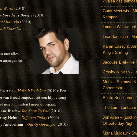
- Valsa das paixoe
ld World
(2010)
Guus Meeuwis - Mij
w Speedway Boogie
(2010)
Kempen
er Midnight
(2010)
Loudon Wainwright
oth Sides Now
Lisa Hannigan - Ma
Karen Casey & Jam
King’s Shilling
sa met alles
ker arrangement
Jacques Brel - Ne 
Crosby & Nash - 
Monica Salmaso & 
Correnteza
ia Arie
–
Make It With You
(2010): Een
er van Bread omgezet tot een hippe song.
Beste Songs van 
et nog 5 minuten langer doorgaat.
Thé Lau - Lantaarn
iane Birch
–
Too Soon To End
(2010)
 Amy Helm
–
Different Today
(2009)
Jon Allen – (Lookin
y Antebellum
Of Saturday Night
–
Out Of Goodbyes
(2010)
Maria Muldaur - Sw