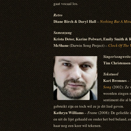
gaat vocaal los.
Retro
Diane Birch & Daryl Hall
–
Nothing But A Mir
Samenzang
Krista Detor, Karine Polwart, Emily Smith & 
McShane
(Darwin Song Project) –
Clock Of The 
Singer/songwrite
Tim Christensen
Tekstueel
Kari Bremnes
–
Song
(2002): Ze 
woorden zingen m
sentiment die al 
gebruikt zijn en toch wil ze je dit lied geven.
Kathryn Williams
–
Frame
(2008): De geliefde 
en uit de lijst gehaald en onder het bed beland, en
haar nog een keer wil tekenen.