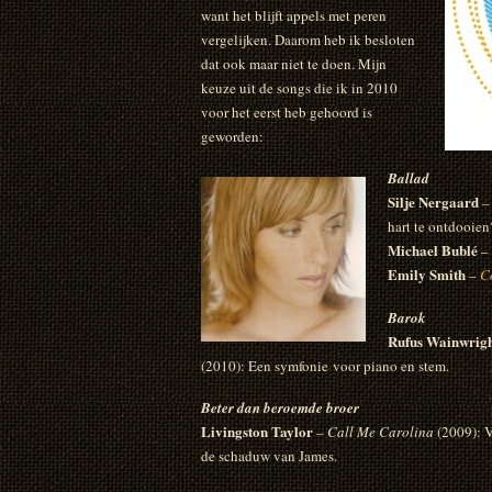
want het blijft appels met peren
vergelijken. Daarom heb ik besloten
dat ook maar niet te doen. Mijn
keuze uit de songs die ik in 2010
voor het eerst heb gehoord is
geworden:
Ballad
Silje Nergaard
hart te ontdooien
Michael Bublé
–
Emily Smith
–
C
Barok
Rufus Wainwrig
(2010): Een symfonie voor piano en stem.
Beter dan beroemde broer
Livingston Taylor
–
Call Me Carolina
(2009): V
de schaduw van James.