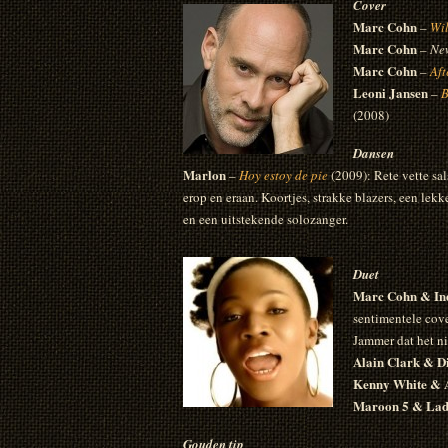
Cover
Marc Cohn
–
Wi
Marc Cohn
–
Ne
Marc Cohn
–
Aft
Leoni Jansen
–
B
(2008)
Dansen
Marlon
–
Hoy estoy de pie
(2009): Rete vette sal
erop en eraan. Koortjes, strakke blazers, een lek
en een uitstekende solozanger.
Duet
Marc Cohn & Ind
sentimentele cov
Jammer dat het ni
Alain Clark & D
Kenny White &
Maroon 5 & Lad
Gouden tip