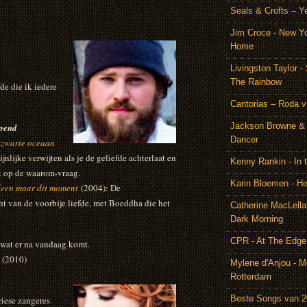
Seals & Crofts – Y
Jim Croce - New Y
Home
Livingston Taylor 
The Rainbow
de die ik iedere
Cantorias – Roda v
Jackson Browne & 
jpend
Dancer
 zwarte oceaan
jnlijke verwijten als je de geliefde achterlaat en
Kenny Rankin - In
 op de waarom-vraag.
Karin Bloemen - He
leen maar dit moment
(2004): De
t van de voorbije liefde, met Boeddha die het
Catherine MacLella
Dark Morning
CPR - At The Edge
 wat er na vandaag komt.
(2010)
Mylene d'Anjou - Me
Rotterdam
Beste Songs van 
riese zangeres