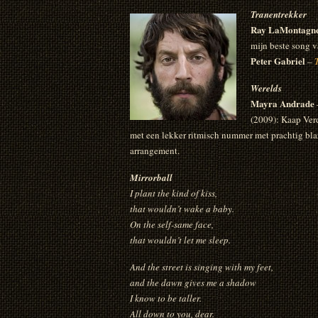
Tranentrekker
Ray LaMontagn
mijn beste song v
Peter Gabriel
–
Werelds
Mayra Andrade
(2009): Kaap Ver
met een lekker ritmisch nummer met prachtig bla
arrangement.
Mirrorball
I plant the kind of kiss,
that wouldn’t wake a baby.
On the self-same face,
that wouldn’t let me sleep.
And the street is singing with my feet,
and the dawn gives me a shadow
I know to be taller.
All down to you, dear.