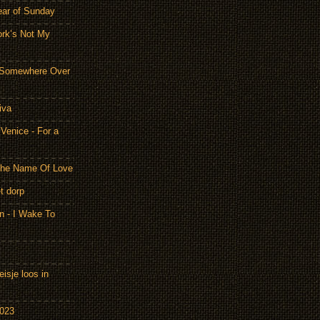
ear of Sunday
ork’s Not My
- Somewhere Over
iva
Venice - For a
 the Name Of Love
t dorp
n - I Wake To
isje loos in
2023