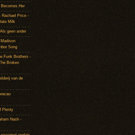
It Becomes Her
 Rachael Price -
late Milk
Als geen ander
& Madison
hbor Song
e Funk Brothers -
The Broken
lderij van de
oracao
f Plenty
aham Nash -
rossignol anglais