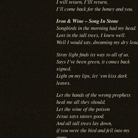
I will return, I’lll return,
I’ll come back for the honey and you.
Iron & Wine – Song In Stone
Songbirds in the morning had my head.
Lost in the tall trees, I knew well.
Well I would say, dreaming my dry lead
Stray light finds its way to all of us.
Says I’ve been green, it comes back
signed.
Light on my lips, let ‘em kiss dark
leaves.
Let the hands of the wrong prophets
heal me all they should.
Let the wine of the poison
Jesus says tastes good.
And all tall trees lay down,
if you were the bird and fell into my
arms.