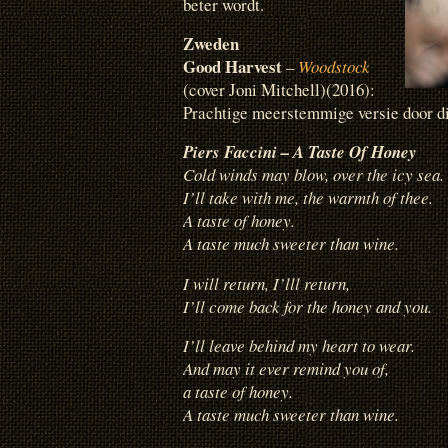
beter wordt.
Zweden
Good Harvest
–
Woodstock
(cover Joni Mitchell)(2016):
Prachtige meerstemmige versie door di
Piers Faccini – A Taste Of Honey
Cold winds may blow, over the icy sea.
I’ll take with me, the warmth of thee.
A taste of honey.
A taste much sweeter than wine.
I will return, I’lll return,
I’ll come back for the honey and you.
I’ll leave behind my heart to wear.
And may it ever remind you of,
a taste of honey.
A taste much sweeter than wine.