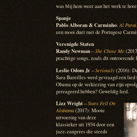
was blij hem weer aan het werk te horen
Spanje
Pablo Alboran & Carminho
:
Al Parai
een mooi duet met de Portugese Carmi
Verenigde Staten
Randy Newman
–
She Chose Me
(2017
prachtige songs, zoals dit ontroerende 
Leslie Odom Jr
–
Seriously
(2016): D
Sara Bareilles werd gevraagd een lied t
Obama op de verkiezing van zijn opvol
gereageerd hebben? Geweldig lied.
Lizz Wright
–
Stars Fell On
Alabama
(2017): Mooie
uitvoering van deze
klassieker uit 1934 door een
jazz-zangeres die steeds