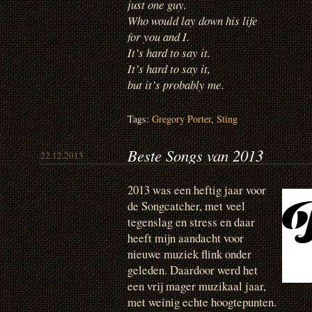
just one guy.
Who would lay down his life
for you and I.
It’s hard to say it.
It’s hard to say it,
but it’s probably me.
Tags:
Gregory Porter
,
Sting
Beste Songs van 2013
22.12.2013
2013 was een heftig jaar voor
de Songcatcher, met veel
tegenslag en stress en daar
heeft mijn aandacht voor
nieuwe muziek flink onder
geleden. Daardoor werd het
een vrij mager muzikaal jaar,
met weinig echte hoogtepunten.