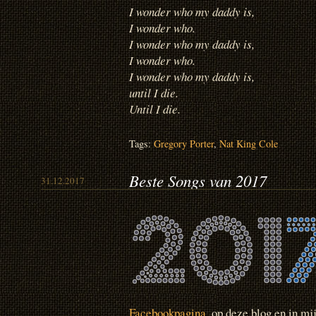
I wonder who my daddy is,
I wonder who.
I wonder who my daddy is,
I wonder who.
I wonder who my daddy is,
until I die.
Until I die.
Tags:
Gregory Porter
,
Nat King Cole
Beste Songs van 2017
31.12.2017
Facebookpagina
, op deze blog en in mi