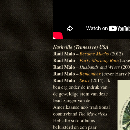
Nashville (Tennessee) USA
Raul Malo
–
Besame Mucho
(2012)
Raul Malo
–
Early Morning Rain
(cov
Raul Malo
–
Husbands and Wives
(200
Raul Malo
–
Remember
(cover Harry 
Raul Malo
–
Sway
(2014): Ik
ben erg onder de indruk van
de geweldige stem van deze
lead-zanger van de
Amerikaanse neo-traditional
countryband
The Mavericks
.
Heb alle solo-albums
beluisterd en een paar