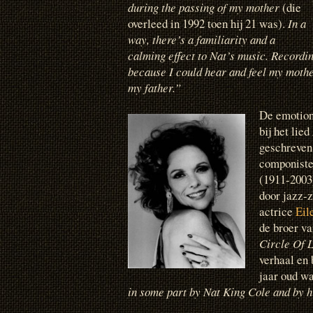
during the passing of my mother
(die
overleed in 1992 toen hij 21 was).
In a
way, there’s a familiarity and a
calming effect to Nat’s music. Recordi
because I could hear and feel my mother
my father.”
De emotione
bij het lied
geschreven
componiste 
(1911-2003)
door jazz-
actrice
Eil
de broer v
Circle Of 
verhaal en 
jaar oud w
in some part by Nat King Cole and by hi