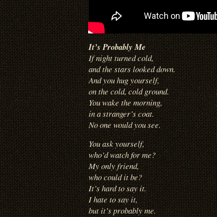
It’s Probably Me
If night turned cold,
and the stars looked down.
And you hug yourself,
on the cold, cold ground.
You wake the morning,
in a stranger’s coat.
No one would you see.
You ask yourself,
who’d watch for me?
My only friend,
who could it be?
It’s hard to say it.
I hate to say it,
but it’s probably me.