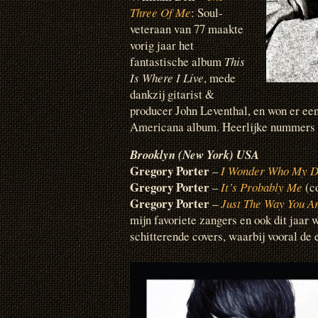
Three Of Me
: Soul-
veteraan van 77 maakte
vorig jaar het
fantastische album
This
Is Where I Live
, mede
dankzij gitarist &
producer John Leventhal, en won er e
Americana album. Heerlijke nummers m
Brooklyn (New York) USA
Gregory Porter
–
I Wonder Who My D
Gregory Porter
–
It’s Probably Me
(co
Gregory Porter
–
Just The Way You A
mijn favoriete zangers en ook dit jaar 
schitterende covers, waarbij vooral de 