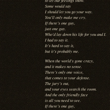
to let our feelings show.
Some would say
I should let you go your way.
You’ll only make me cry.
If there’s one guy,
just one guy.
Who’d lay down his life for you and I.
I had to say it.
It’s hard to say it,
but it’s probably me.
When the world’s gone crazy,
and it makes no sense.
There’s only one voice,
that comes to your defense.
The jury’s out,
and your eyes search the room.
And the only friendly face
is all you need to see.
If there’s one guy,