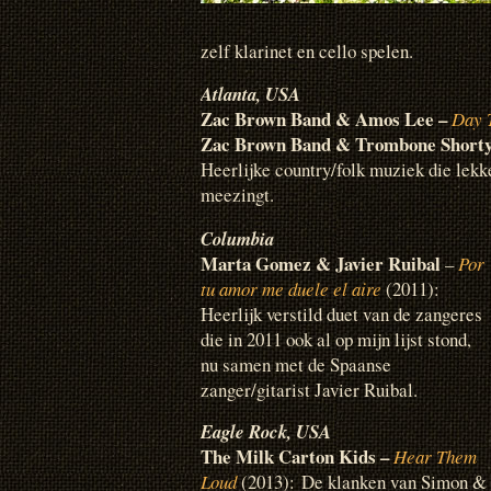
zelf klarinet en cello spelen.
Atlanta, USA
Zac Brown Band & Amos Lee –
Day 
Zac Brown Band & Trombone Shorty
Heerlijke country/folk muziek die lekker
meezingt.
Columbia
Marta Gomez & Javier Ruibal
–
Por
tu amor me duele el aire
(2011):
Heerlijk verstild duet van de zangeres
die in 2011 ook al op mijn lijst stond,
nu samen met de Spaanse
zanger/gitarist Javier Ruibal.
Eagle Rock, USA
The Milk Carton Kids –
Hear Them
Loud
(2013): De klanken van Simon &