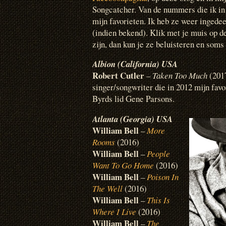
Songcatcher. Van de nummers die ik in 2
mijn favorieten. Ik heb ze weer ingede
(indien bekend). Klik met je muis op de
zijn, dan kun je ze beluisteren en soms
Albion (California) USA
Robert Cutler
–
Taken Too Much
(2017
singer/songwriter die in 2012 mijn fav
Byrds lid Gene Parsons.
Atlanta (Georgia) USA
William Bell
–
More
Rooms
(2016)
William Bell
–
People
Want To Go Home
(2016)
William Bell
–
Poison In
The Well
(2016)
William Bell
–
This Is
Where I Live
(2016)
William Bell
–
The