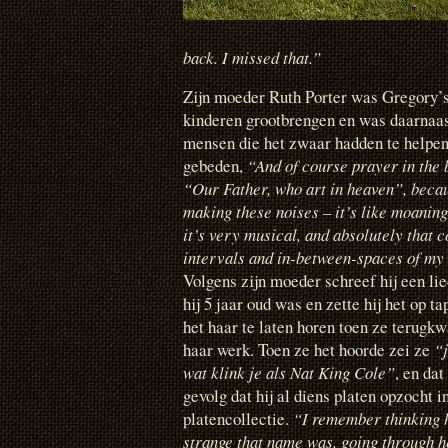
back. I missed that.”
Zijn moeder Ruth Porter was Gregory’s 
kinderen grootbrengen en was daarnaas
mensen die het zwaar hadden te helpen.
gebeden,
“And of course prayer in the b
“Our Father, who art in heaven”, becau
making these noises – it’s like moanin
it’s very musical, and absolutely that c
intervals and in-between-spaces of my 
Volgens zijn moeder schreef hij een lie
hij 5 jaar oud was en zette hij het op t
het haar te laten horen toen ze terugk
haar werk. Toen ze het hoorde zei ze
“j
wat klink je als Nat King Cole”
, en dat
gevolg dat hij al diens platen opzocht i
platencollectie.
“I remember thinking
strange that name was, going through h