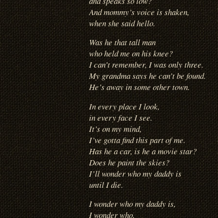
and speaks so low?
And mommy’s voice is shaken,
when she said hello.
Was he that tall man
who held me on his knee?
I can’t remember, I was only three.
My grandma says he can’t be found.
He’s away in some other town.
In every place I look,
in every face I see.
It’s on my mind,
I’ve gotta find this part of me.
Has he a car, is he a movie star?
Does he paint the skies?
I’ll wonder who my daddy is
until I die.
I wonder who my daddy is,
I wonder who.