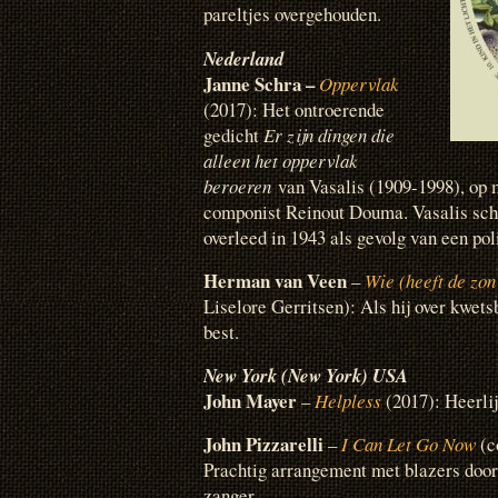
pareltjes overgehouden.
Nederland
Janne Schra –
Oppervlak
(2017): Het ontroerende
gedicht
Er zijn dingen die
alleen het oppervlak
beroeren
van Vasalis (1909-1998), op 
componist Reinout Douma. Vasalis schr
overleed in 1943 als gevolg van een po
Herman van Veen
–
Wie (heeft de zon
Liselore Gerritsen): Als hij over kwets
best.
New York (New York) USA
John Mayer
–
Helpless
(2017): Heerli
John Pizzarelli
–
I Can Let Go Now
(c
Prachtig arrangement met blazers door
zanger.