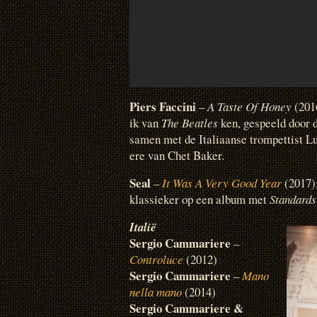
Piers Faccini
–
A Taste Of Honey
(2016
ik van
The Beatles
ken, gespeeld door d
samen met de Italiaanse trompettist L
ere van Chet Baker.
Seal
–
It Was A Very Good Year
(2017)
klassieker op een album met
Standards
Italië
Sergio Cammariere
–
Controluce
(2012)
Sergio Cammariere
–
Mano
nella mano
(2014)
Sergio Cammariere &