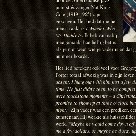
door de Amerikaanse jazz-
pianist & zanger Nat King
Cole (1919-1965) zijn
gezongen. Het lied dat me het
meest raakt is
I Wonder Who
My Daddy Is
. Ik heb van nabij
meegemaakt hoe heftig het is
als je niet weet wie je vader is en dat 
nummer hoorde.
Het lied betekent ook veel voor Gregor
Porter totaal afwezig was in zijn leven
absent. I hung out with him just a few da
time. He just didn’t seem to be complet
were touchstone moments – a Christmas
promise to show up at three o’clock but 
night.”
Zijn vader was een prediker, een
kunstenaar. Hij werkte als huisschild
werk.
“Maybe he would come down off t
me a few dollars, or maybe he’d stay up 