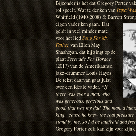
Bijzonder is het dat Gregory Porter va
rol speelt. Wat te denken van
Papa Was 
Whitfield (1940-2008) & Barrett Strong
eigen vader kon gaan.
Dat
geldt in veel minder mate
voor het lied
Song For My
Father
van Ellen May
Shashoyan, dat hij zingt op de
plaat
Serenade For Horace
(2017) van de Amerikaanse
jazz-drummer Louis Hayes.
De tekst daarvan gaat juist
over een ideale vader.
“If
there was ever a man, who
was generous, gracious and
good, that was my dad. The man, a human
king, ‘cause he knew the real pleasure 
stand by me, so I’d be unafraid and free
Gregory Porter zelf kan zijn voor zijn 