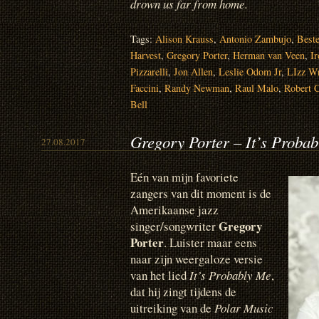
drown us far from home.
Tags:
Alison Krauss
,
Antonio Zambujo
,
Beste
Harvest
,
Gregory Porter
,
Herman van Veen
,
I
Pizzarelli
,
Jon Allen
,
Leslie Odom Jr
,
LIzz Wr
Faccini
,
Randy Newman
,
Raul Malo
,
Robert C
Bell
Gregory Porter – It’s Proba
27.08.2017
Eén van mijn favoriete
zangers van dit moment is de
Amerikaanse jazz
Gregory
singer/songwriter
Porter
. Luister maar eens
naar zijn weergaloze versie
van het lied
It’s Probably Me
,
dat hij zingt tijdens de
uitreiking van de
Polar Music