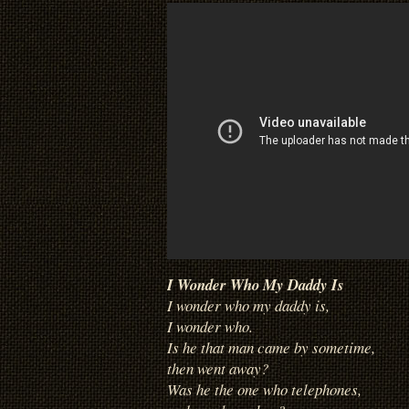
I Wonder Who My Daddy Is
I wonder who my daddy is,
I wonder who.
Is he that man came by sometime,
then went away?
Was he the one who telephones,