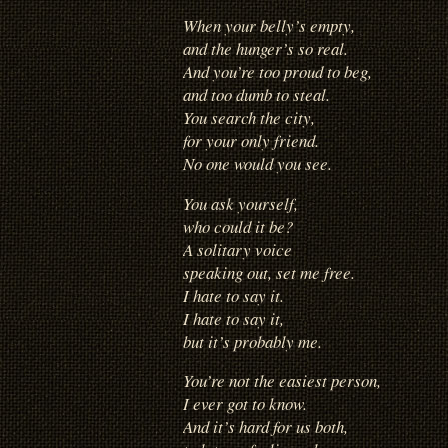
When your belly’s empty,
and the hunger’s so real.
And you’re too proud to beg,
and too dumb to steal.
You search the city,
for your only friend.
No one would you see.
You ask yourself,
who could it be?
A solitary voice
speaking out, set me free.
I hate to say it.
I hate to say it,
but it’s probably me.
You’re not the easiest person,
I ever got to know.
And it’s hard for us both,