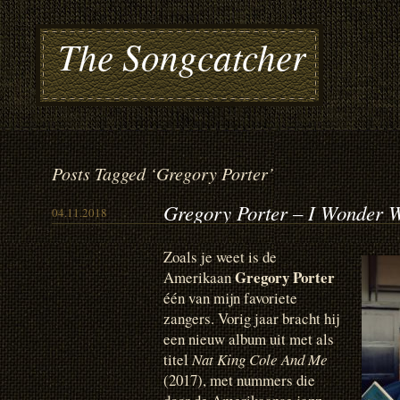
The Songcatcher
Posts Tagged ‘Gregory Porter’
Gregory Porter – I Wonder 
04.11.2018
Zoals je weet is de
Gregory Porter
Amerikaan
één van mijn favoriete
zangers. Vorig jaar bracht hij
een nieuw album uit met als
titel
Nat King Cole And Me
(2017), met nummers die