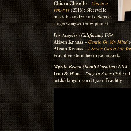
Chiara Chivello
–
Con te o
senza te
(2016): Sfeervolle
muziek van deze uitstekende
singer/songwriter & pianist.
Los Angeles (California) USA
Alison Krauss
–
Gentle On My Mind
(
Alison Krauss
–
I Never Cared For Yo
Prachtige stem, heerlijke muziek.
Myrtle Beach (South Carolina) USA
Iron & Wine
–
Song In Stone
(2017): D
ontdekkingen van dit jaar. Prachtig.