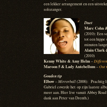
een lekker arrangement en een uitstek
solozanger.
Duet
Marc Cohn &
(2010): Een s
tot een hippe 
minuten lange
Alain Clark 
(2010)
Kenny White & Amy Helm
–
Differe
Maroon 5 & Lady Antebellum
–
Out 
Gouden tip
Elbow
–
Mirrorball
(2008): Prachtig l
Gabriel coverde het op zijn laatste al
meer aan. Hier live vanuit Abbey Road
dank aan Peter van Drenth.)