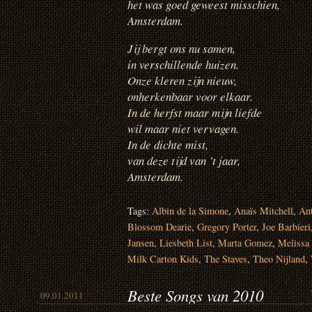
het was goed geweest misschien,
Amsterdam.
Jij bergt ons nu samen,
in verschillende huizen.
Onze kleren zijn nieuw,
onherkenbaar voor elkaar.
In de herfst maar mijn liefde
wil maar niet vervagen.
In de dichte mist,
van deze tijd van ’t jaar,
Amsterdam.
Tags:
Albin de la Simone
,
Anaïs Mitchell
,
An
Blossom Dearie
,
Gregory Porter
,
Joe Barbieri
Jansen
,
Liesbeth List
,
Marta Gomez
,
Melissa
Milk Carton Kids
,
The Staves
,
Theo Nijland
,
Beste Songs van 2010
09.01.2011