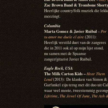
Zac Brown Band & Trombone Shorty
Heerlijke country/folk muziek die lekker
meezingt.
Columbia
Marta Gomez & Javier Ruibal
–
Por
tu amor me duele el aire
(2011):
Heerlijk verstild duet van de zangeres
die in 2011 ook al op mijn lijst stond,
nu samen met de Spaanse
zanger/gitarist Javier Ruibal.
Eagle Rock, USA
The Milk Carton Kids –
Hear Them
Loud
(2013): De klanken van Simon &
Garfunkel zijn terug met dit duo uit C
waar veel mooie, tweestemmig gezong
Lifetime
,
The Jewel Of June
,
The Ash 