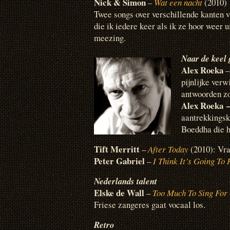
Nick & Simon
–
Wat een nacht
(2010)
Twee songs over verschillende kanten v
die ik iedere keer als ik ze hoor weer ui
meezing.
Naar de keel 
Alex Roeka
pijnlijke verw
antwoorden z
Alex Roeka
aantrekkingsk
Boeddha die h
Tift Merritt
–
After Today
(2010): Vra
Peter Gabriel
–
I Think It’s Going To
Nederlands talent
Elske de Wall
–
Too Much To Sing For
Friese zangeres gaat vocaal los.
Retro