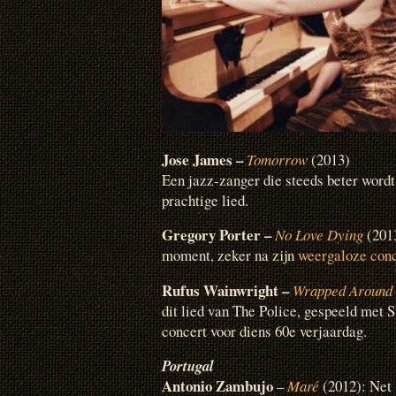
Jose James –
Tomorrow
(2013)
Een jazz-zanger die steeds beter wordt
prachtige lied.
Gregory Porter –
No Love Dying
(201
moment, zeker na zijn
weergaloze conc
Rufus Wainwright –
Wrapped Around 
dit lied van The Police, gespeeld met St
concert voor diens 60e verjaardag.
Portugal
Antonio Zambujo
–
Maré
(2012): Net