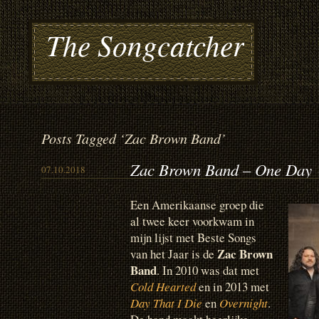
The Songcatcher
Posts Tagged ‘Zac Brown Band’
Zac Brown Band – One Day
07.10.2018
Een Amerikaanse groep die
al twee keer voorkwam in
mijn lijst met Beste Songs
Zac Brown
van het Jaar is de
Band
. In 2010 was dat met
Cold Hearted
en in 2013 met
Day That I Die
en
Overnight
.