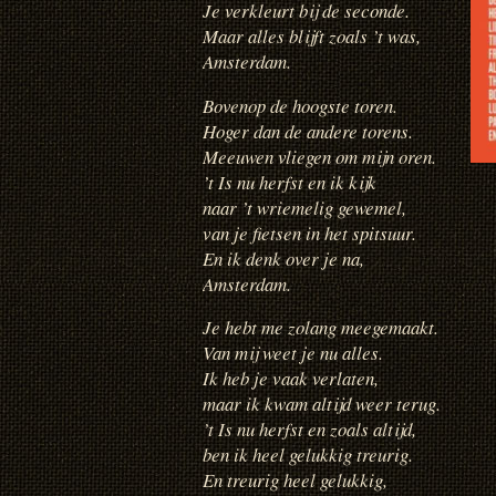
Je verkleurt bij de seconde.
Maar alles blijft zoals ’t was,
Amsterdam.
Bovenop de hoogste toren.
Hoger dan de andere torens.
Meeuwen vliegen om mijn oren.
’t Is nu herfst en ik kijk
naar ’t wriemelig gewemel,
van je fietsen in het spitsuur.
En ik denk over je na,
Amsterdam.
Je hebt me zolang meegemaakt.
Van mij weet je nu alles.
Ik heb je vaak verlaten,
maar ik kwam altijd weer terug.
’t Is nu herfst en zoals altijd,
ben ik heel gelukkig treurig.
En treurig heel gelukkig,