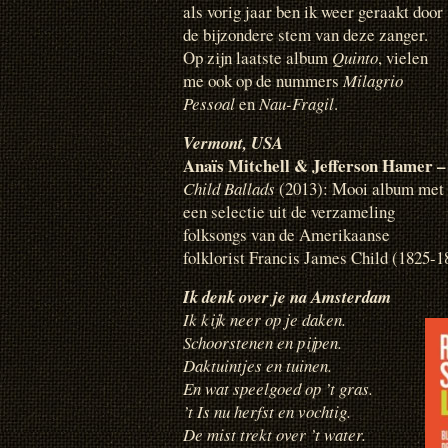
als vorig jaar ben ik weer geraakt door
de bijzondere stem van deze zanger.
Op zijn laatste album
Quinto
, vielen
me ook op de nummers
Milagrio
Pessoal
en
Nau-Fragil
.
Vermont
, USA
Anaïs Mitchell & Jefferson Hamer –
Child Ballads
(2013): Mooi album met
een selectie uit de verzameling
folksongs van de Amerikaanse
folklorist Francis James Child (1825-
Ik denk over je na Amsterdam
Ik kijk neer op je daken.
Schoorstenen en pijpen.
Daktuintjes en tuinen.
En wat speelgoed op ’t gras.
’t Is nu herfst en vochtig.
De mist trekt over ’t water.