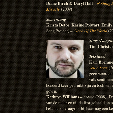
Diane Birch & Daryl Hall
–
Nothing 
Miracle
(2009)
Samenzang
Krista Detor, Karine Polwart, Emi
Song Project) –
Clock Of The World
(2
Singer/songwr
Tim Christe
Tekstueel
Kari Bremne
You A Song
(2
geen woorden
vals sentiment
honderd keer gebruikt zijn en toch wil z
geven.
Kathryn Williams
–
Frame
(2008): De
van de muur en uit de lijst gehaald en 
beland, en vraagt of hij haar nog een k