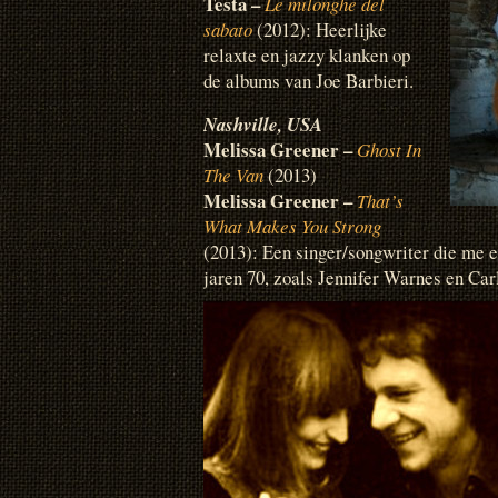
Testa –
Le milonghe del
sabato
(2012): Heerlijke
relaxte en jazzy klanken op
de albums van Joe Barbieri.
Nashville, USA
Melissa Greener –
Ghost In
The Van
(2013)
Melissa Greener –
That’s
What Makes You Strong
(2013): Een singer/songwriter die me e
jaren 70, zoals Jennifer Warnes en Ca