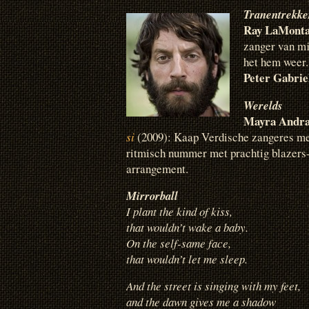
Tranentrekke
Ray LaMont
zanger van mi
het hem weer.
Peter Gabrie
Werelds
Mayra Andr
si
(2009): Kaap Verdische zangeres me
ritmisch nummer met prachtig blazers
arrangement.
Mirrorball
I plant the kind of kiss,
that wouldn’t wake a baby.
On the self-same face,
that wouldn’t let me sleep.
And the street is singing with my feet,
and the dawn gives me a shadow