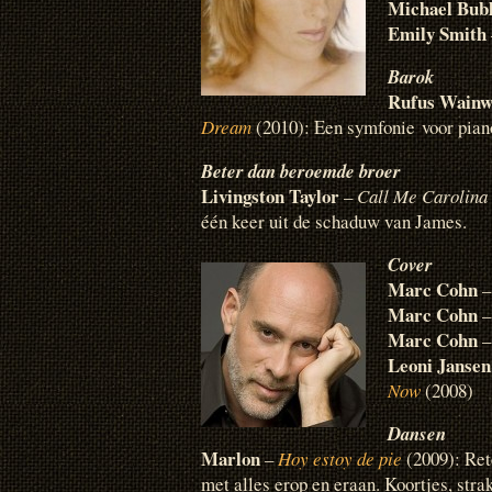
Michael Bub
Emily Smith
Barok
Rufus Wainw
Dream
(2010): Een symfonie voor pian
Beter dan beroemde broer
Livingston Taylor
–
Call Me Carolina
één keer uit de schaduw van James.
Cover
Marc Cohn
Marc Cohn
Marc Cohn
Leoni Jansen
Now
(2008)
Dansen
Marlon
–
Hoy estoy de pie
(2009): Ret
met alles erop en eraan. Koortjes, stra