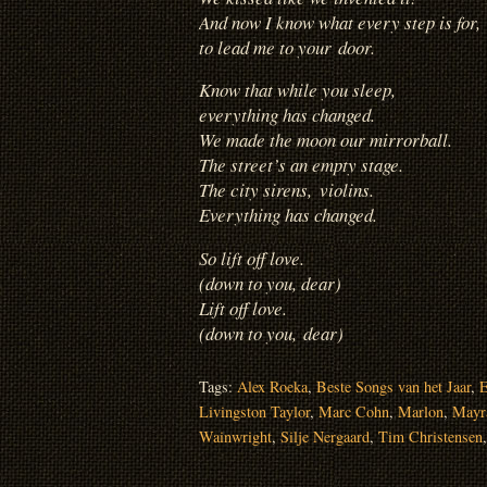
And now I know what every step is for,
to lead me to your door.
Know that while you sleep,
everything has changed.
We made the moon our mirrorball.
The street’s an empty stage.
The city sirens,
violins.
Everything has changed.
So lift off love.
(down to you, dear)
Lift off love.
(down to you, dear)
Tags:
Alex Roeka
,
Beste Songs van het Jaar
,
E
Livingston Taylor
,
Marc Cohn
,
Marlon
,
Mayr
Wainwright
,
Silje Nergaard
,
Tim Christensen