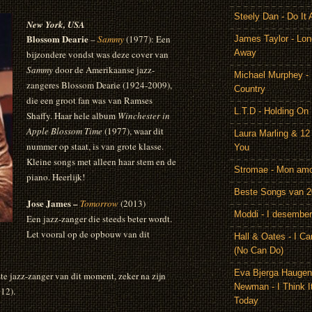
Steely Dan - Do It 
New York, USA
Blossom Dearie
–
Sammy
(1977): Een
James Taylor - Lon
Away
bijzondere vondst was deze cover van
Sammy
door de Amerikaanse jazz-
Michael Murphey -
zangeres Blossom Dearie (1924-2009),
Country
die een groot fan was van Ramses
L.T.D - Holding On
Shaffy. Haar hele album
Winchester in
Apple Blossom Time
(1977), waar dit
Laura Marling & 12
nummer op staat, is van grote klasse.
You
Kleine songs met alleen haar stem en de
Stromae - Mon am
piano. Heerlijk!
Beste Songs van 
Jose James –
Tomorrow
(2013)
Moddi - I desember
Een jazz-zanger die steeds beter wordt.
Let vooral op de opbouw van dit
Hall & Oates - I Ca
(No Can Do)
Eva Bjerga Hauge
te jazz-zanger van dit moment, zeker na zijn
Newman - I Think I
12).
Today