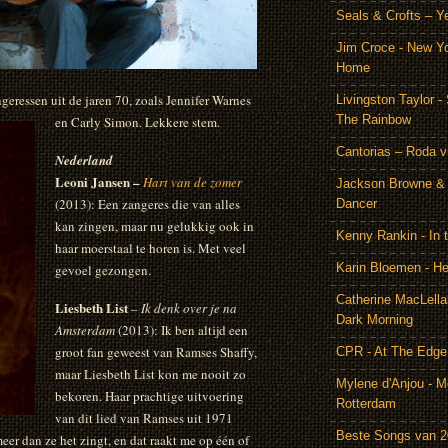
Seals & Crofts – Y
Jim Croce - New Y
Home
geressen uit de jaren 70, zoals Jennifer Warnes
Livingston Taylor 
The Rainbow
en Carly Simon. Lekkere stem.
Cantorias – Roda v
Nederland
Leoni Jansen –
Hart van de zomer
Jackson Browne & 
(2013): Een zangeres die van alles
Dancer
kan zingen, maar nu gelukkig ook in
Kenny Rankin - In
haar moerstaal te horen is. Met veel
Karin Bloemen - He
gevoel gezongen.
Catherine MacLella
Liesbeth List
–
Ik denk over je na
Dark Morning
Amsterdam
(2013): Ik ben altijd een
groot fan geweest van Ramses Shaffy,
CPR - At The Edge
maar Liesbeth List kon me nooit zo
Mylene d'Anjou - Me
bekoren. Haar prachtige uitvoering
Rotterdam
van dit lied van Ramses uit 1971
Beste Songs van 
eer dan ze het zingt, en dat raakt me op één of