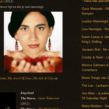
ght
(2012)
- Valsa das paixoe
ehoor ligt en die je snel meezingt.
Guus Meeuwis - Mij
Kempen
Loudon Wainwright
Lisa Hannigan - Ma
Karen Casey & Jam
King’s Shilling
Jacques Brel - Ne 
Crosby & Nash - 
Monica Salmaso & 
Correnteza
etime
,
The Jewel Of June
,
The Ash & Clay
en
Beste Songs van 
Thé Lau - Lantaarn
Engeland
Jon Allen – (Lookin
The Staves
–
Gone Tomorrow
Of Saturday Night
(2012)
Maria Muldaur - Sw
The Staves
–
The Motherlode