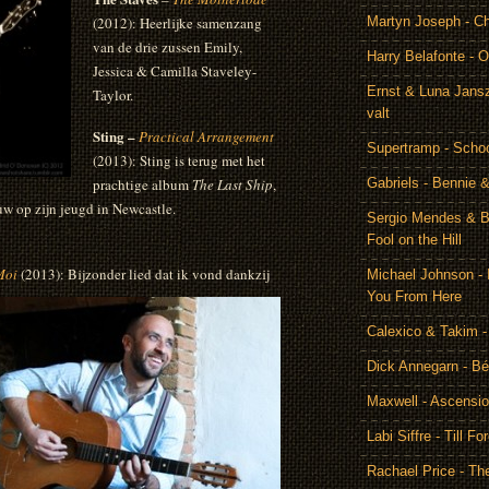
(2012): Heerlijke samenzang
Martyn Joseph - C
van de drie zussen Emily,
Harry Belafonte - O
Jessica & Camilla Staveley-
Ernst & Luna Jansz
Taylor.
valt
Sting –
Practical Arrangement
Supertramp - Scho
(2013): Sting is terug met het
prachtige album
The Last Ship
,
Gabriels - Bennie 
w op zijn jeugd in Newcastle.
Sergio Mendes & Br
Fool on the Hill
Moi
(2013): Bijzonder lied dat ik vond dankzij
Michael Johnson - 
You From Here
Calexico & Takim -
Dick Annegarn - Bé
Maxwell - Ascensi
Labi Siffre - Till Fo
Rachael Price - T