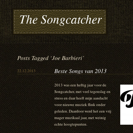
The Songcatcher
Posts Tagged ‘Joe Barbieri’
Beste Songs van 2013
22.12.2013
2013 was een heftig jaar voor de
Songcatcher, met veel tegenslag en
stress en daar heeft mijn aandacht
voor nieuwe muziek flink onder
geleden. Daardoor werd het een vrij
mager muzikaal jaar, met weinig
echte hoogtepunten.