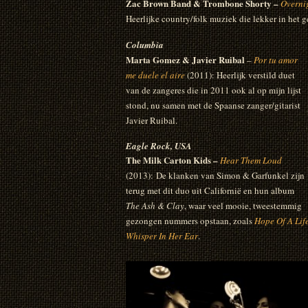
Zac Brown Band & Trombone Shorty –
Overni
Heerlijke country/folk muziek die lekker in het g
Columbia
Marta Gomez & Javier Ruibal
–
Por tu amor
me duele el aire
(2011): Heerlijk verstild duet
van de zangeres die in 2011 ook al op mijn lijst
stond, nu samen met de Spaanse zanger/gitarist
Javier Ruibal.
Eagle Rock, USA
The Milk Carton Kids –
Hear Them Loud
(2013): De klanken van Simon & Garfunkel zijn
terug met dit duo uit Californië en hun album
The Ash & Clay
, waar veel mooie, tweestemmig
gezongen nummers opstaan, zoals
Hope Of A Lif
Whisper In Her Ear
.