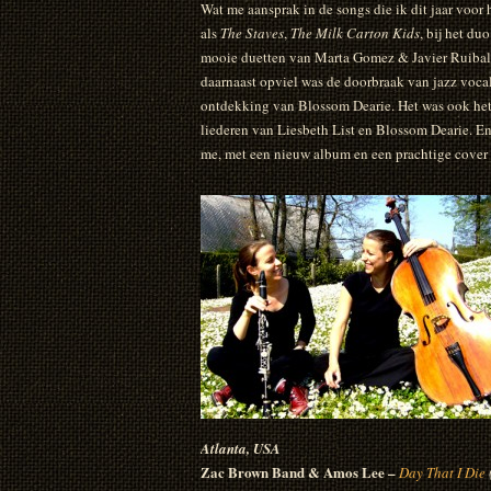
Wat me aansprak in de songs die ik dit jaar voor
als
The Staves
,
The Milk Carton Kids
, bij het du
mooie duetten van Marta Gomez & Javier Ruibal 
daarnaast opviel was de doorbraak van jazz vocal
ontdekking van Blossom Dearie. Het was ook het 
liederen van Liesbeth List en Blossom Dearie. En 
me, met een nieuw album en een prachtige cover
Atlanta, USA
Zac Brown Band & Amos Lee –
Day That I Die