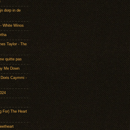
s
n dorp in de
 - White Winos
rtha
es Taylor - The
me quitte pas
Lay Me Down
Doris Caymmi -
2024
g For) The Heart
eetheart