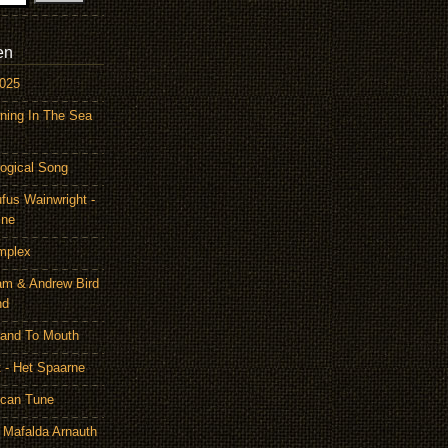
en
2025
ning In The Sea
ogical Song
ufus Wainwright -
ine
mplex
am & Andrew Bird
nd
Hand To Mouth
 - Het Spaarne
ican Tune
 Mafalda Arnauth