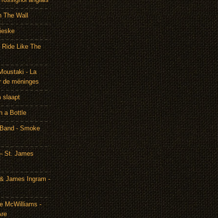
h The Wall
ieske
- Ride Like The
Moustaki - La
r de méninges
m slaapt
n a Bottle
 Band - Smoke
– St. James
& James Ingram -
te McWilliams -
Are