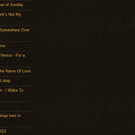
ear of Sunday
ork’s Not My
- Somewhere Over
iva
Venice - For a
 the Name Of Love
t dorp
n - I Wake To
isje loos in
2023