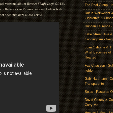
ciaal verzamelalbum
Ramses Shaffy Leef!
(2013),
The Real Group - 
oon liederen van Ramses coveren. Helaas is de
Rufus Wainwright &
het doen met deze audio versie.
Cigarettes & Choco
Duncan Laurence - 
Lake Street Dive 
Cunningham - Neig
Joan Osborne & Th
What Becomes of 
Hearted
Fay Claassen - Schi
liefde
Gabi Hartmann - C
Transparente
Solas - Pastures O
David Crosby & Gr
Carry Me
Hugues Aufray - Le 