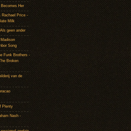
It Becomes Her
 Rachael Price -
late Milk
Als geen ander
& Madison
hbor Song
e Funk Brothers -
The Broken
lderij van de
oracao
f Plenty
aham Nash -
rossignol anglais