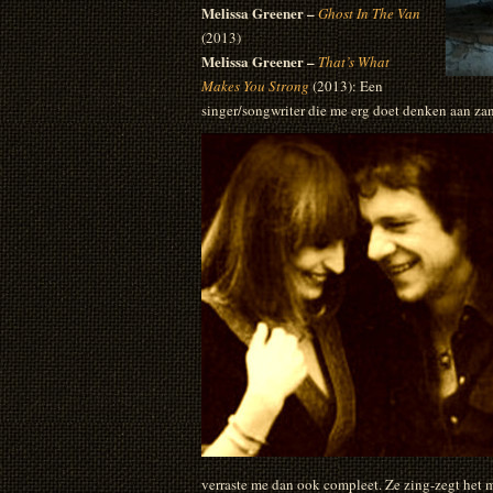
Melissa Greener –
Ghost In The Van
(2013)
Melissa Greener –
That’s What
Makes You Strong
(2013): Een
singer/songwriter die me erg doet denken aan zan
verraste me dan ook compleet. Ze zing-zegt het m