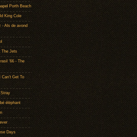
hapel Porth Beach
ld King Cole
 - Als de avond
ol
& The Jets
asil ’66 - The
I Can’t Get To
 Stray
bé éléphant
on
rever
hese Days