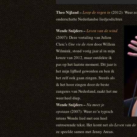
Theo Nijland –
Loop de regen in
(2012):
Weer zo
onderschatte Nederlandse liedjesdichter.
Wende Snijders –
Leven van de wind
(2007)
: Deze vertaling van Julien
Clerc’s
Une vie de rien
door Willem
Wilmink, stond vorig jaar al in mijn
keuze van 2012, maar ontdekte ik
pas op het laatste moment. Dit jaar is
het mijn lijflied geworden en ben ik
het zelf ook gaan zingen. Steeds als
ik het hoor zingen door de beste
zangeres van Nederland, raakt het me
weer heel diep.
Wende Snijders –
Nu moet je
opstaan
(2007): Weer zo’n typisch
intens Wende lied met een heel
ontroerende tekst. Het komt net als
Leven van de 
ze speelde samen met Jenny Arean.