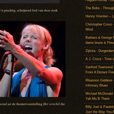
The Bobs - Throug
’n prachtig, schrijnend lied van deze sterk
Henny Vrienten – L
Christopher Cross 
Wind
Barbara & George 
dame brune & Fleu
Zijlstra - Durgerda
A.J. Croce - Time i
Sanford Townsend
From A Distant Fire
Rhiannon Giddens 
Infirmary Blues
Michael McDonald 
Yah Mo B There
wind uit
de theatervoorstelling
Het verschil
die
Billy Joel & Paulet
Just the Way You 