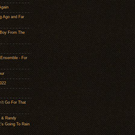
Again
g Ago and Far
 Boy From The
 Ensemble - For
our
2022
n’t Go For That
n & Randy
t’s Going To Rain