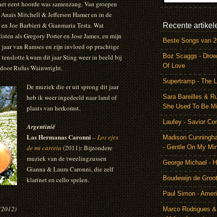
 het eerst hoorde was samenzang. Van groepen
o Anaïs Mitchell & Jefferson Hamer en in de
en Joe Barbieri & Gianmaria Testa. Wat
Recente artikel
isten als Gregory Porter en Jose James, en mijn
Beste Songs van 
jaar van Ramses en zijn invloed op prachtige
Boz Scaggs - Drow
tenslotte kwam dit jaar Sting weer in beeld bij
Of Love
 door Rufus Wainwright.
Supertramp - The L
De muziek die er uit sprong dit jaar
heb ik weer ingedeeld naar land of
Sara Bareilles & R
She Used To Be M
plaats van herkomst.
Laufey - Savior Co
Argentinië
Las Hermanas Caronni
–
Los ejes
Madison Cunningh
de mi carreta
(2011): Bijzondere
- Gentle On My Mi
muziek van de tweelingzussen
George Michael - 
Gianna & Laura Caronni, die zelf
Boudewijn de Groot
klarinet en cello spelen.
Paul Simon - Amer
(2012)
Marco Rodrigues &