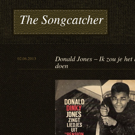
The Songcatcher
Donald Jones – Ik zou je het l
02.06.2013
doen