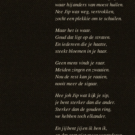
waar hij anders van moest huilen.
Nee Jip was weg, vertrokken,
zocht een plekkie om te schuilen.
Maar het is waar.
Goud dat ligt op de straten.
En iedereen die je haatte,
steekt bloemen in je haar.
Geen mens vindt je raar.
Meiden zingen en zwaaien.
Nou de rest kan je raaien,
nooit meer de sigaar.
Hee joh Jip wat kijk je sip,
je bent sterker dan die ander.
Sterker dan de gouden ring,
we hebben toch elkander.
En jij bent jij en ik ben ik,
en dat gaat niet meer veranderen.