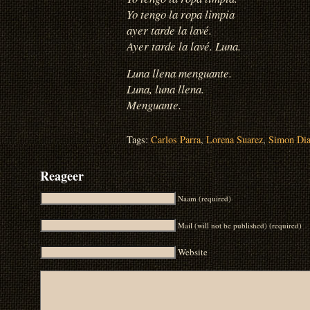
Yo tengo la ropa limpia
ayer tarde la lavé.
Ayer tarde la lavé. Luna.
Luna llena menguante.
Luna, luna llena.
Menguante.
Tags:
Carlos Parra
,
Lorena Suarez
,
Simon Di
Reageer
Naam (required)
Mail (will not be published) (required)
Website