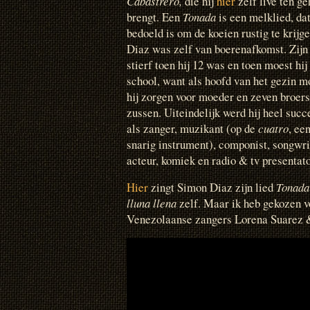
Cabastrero,
die hij
hier
zelf live ten ge
brengt. Een
Tonada
is een melklied, da
bedoeld is om de koeien rustig te krijge
Diaz was zelf van boerenafkomst. Zijn
stierf toen hij 12 was en toen moest hij
school, want als hoofd van het gezin m
hij zorgen voor moeder en zeven broer
zussen. Uiteindelijk werd hij heel succ
als zanger, muzikant (op de
cuatro
, ee
snarig instrument), componist, songwri
acteur, komiek en radio & tv presentato
Hier
zingt Simon Diaz zijn lied
Tonada
lluna llena
zelf. Maar ik heb gekozen vo
Venezolaanse zangers Lorena Suarez &