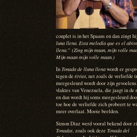
couplet is in het Spaans en dan zingt h
luna llena. Esta melodía que es el abis
llena.”
(Zing mijn maan, mijn volle maa
Mijn maan mijn volle maan.)
In
Tonada de lluna llena
wordt er gespr
tegen de rivier, net zoals de verliefde 
meegesleurd wordt door zijn gevoelens.
vlaktes van Venezuela, die jaagt in de 
en dan wordt hij soms meegesleurd doo
toe hoe de verliefde zich probeert te 
meer overlaat. Mooie beelden.
Simon Diaz werd vooral bekend door zi
Tonadas
, zoals ook deze
Tonada del