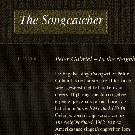
The Songcatcher
Peter Gabriel – In the Neigh
14.02.2016
Peter
De Engelse singer/songwriter
Gabriel
is de laatste jaren flink in de
weer geweest met het maken van
covers. Hij brengt die dan op geheel
eigen wijze, zoals je kunt horen op
het album
Scratch My Back
(2010).
Onlangs vond ik zijn versie van
In
The Neighborhood
(1982) van de
Amerikaanse singer/songwriter Tom