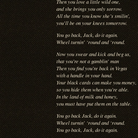
Then you love a little wild one,
and she brings you only sorrow.
All the time you know she’s smilin’,
you’ll be on your knees tomorrow.
You go back, Jack, do it again.
Wheel turnin’ ‘round and ‘round.
Now you swear and kick and beg us,
that you’re not a gamblin’ man
Then you find you’re back in Vegas
with a handle in your hand.
Your black cards can make you money,
so you hide them when you’re able.
In the land of milk and honey,
you must have put them on the table.
You go back Jack, do it again.
Wheel turnin’ ‘round and ‘round.
You go back, Jack, do it again.