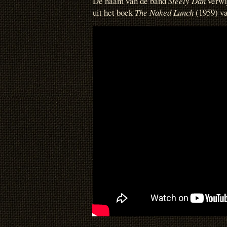
De naam van de band
Steely Dan
verwi
uit het boek
The Naked Lunch
(1959) v