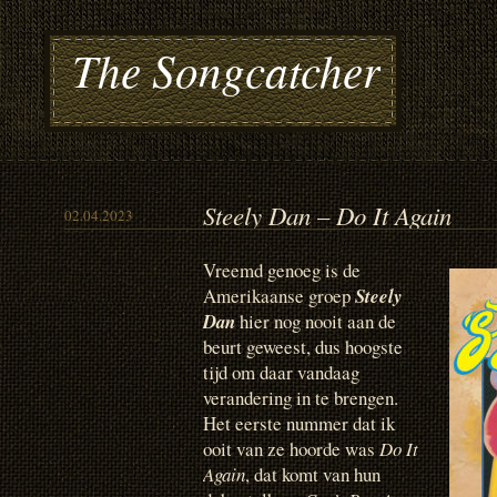
The Songcatcher
Steely Dan – Do It Again
02.04.2023
Vreemd genoeg is de
Amerikaanse groep
Steely
Dan
hier nog nooit aan de
beurt geweest, dus hoogste
tijd om daar vandaag
verandering in te brengen.
Het eerste nummer dat ik
ooit van ze hoorde was
Do It
Again
, dat komt van hun