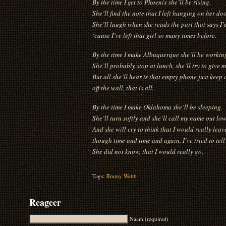
By the time I get to Phoenix she’ll be rising.
She’ll find the note that I left hanging on her doo
She’ll laugh when she reads the part that says I’
‘cause I’ve left that girl so many times before.
By the time I make Albuquerque she’ll be workin
She’ll probably stop at lunch, she’ll try to give m
But all she’ll hear is that empty phone just keep 
off the wall, that is all.
By the time I make Oklahoma she’ll be sleeping.
She’ll turn softly and she’ll call my name out low
And she will cry to think that I would really leav
though time and time and again, I’ve tried to te
She did not know, that I would really go.
Tags:
JImmy Webb
Reageer
Naam (required)