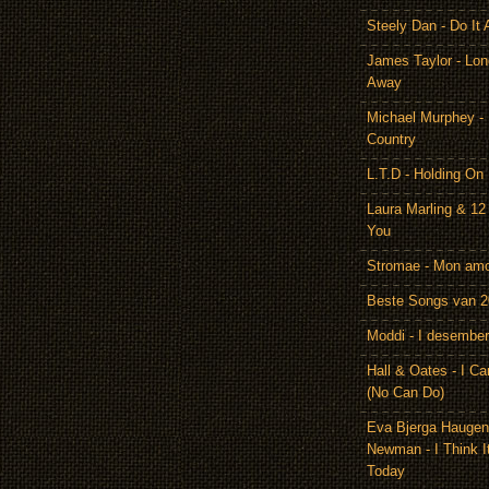
Steely Dan - Do It 
James Taylor - Lon
Away
Michael Murphey -
Country
L.T.D - Holding On
Laura Marling & 12
You
Stromae - Mon am
Beste Songs van 
Moddi - I desember
Hall & Oates - I Ca
(No Can Do)
Eva Bjerga Hauge
Newman - I Think I
Today