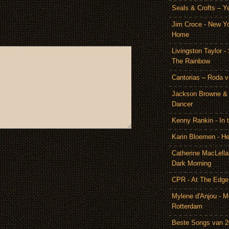
Seals & Crofts – Y
Jim Croce - New Y
Home
Livingston Taylor 
The Rainbow
Cantorias – Roda v
Jackson Browne & 
Dancer
Kenny Rankin - In
Karin Bloemen - He
Catherine MacLella
Dark Morning
CPR - At The Edge
Mylene d'Anjou - Me
Rotterdam
Beste Songs van 