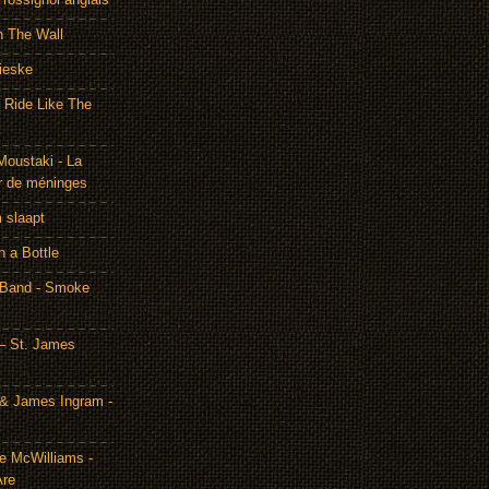
h The Wall
ieske
- Ride Like The
Moustaki - La
r de méninges
m slaapt
n a Bottle
 Band - Smoke
– St. James
& James Ingram -
te McWilliams -
Are