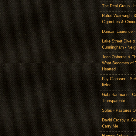
The Real Group - 
Rufus Wainwright &
Cigarettes & Choco
Duncan Laurence - 
Lake Street Dive 
Cunningham - Neig
Joan Osborne & Th
What Becomes of 
Hearted
Fay Claassen - Schi
liefde
Gabi Hartmann - C
Transparente
Solas - Pastures O
David Crosby & Gr
Carry Me
Hugues Aufray - Le 