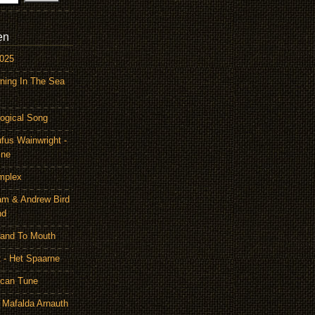
en
2025
ning In The Sea
ogical Song
ufus Wainwright -
ine
mplex
am & Andrew Bird
nd
Hand To Mouth
 - Het Spaarne
ican Tune
 Mafalda Arnauth