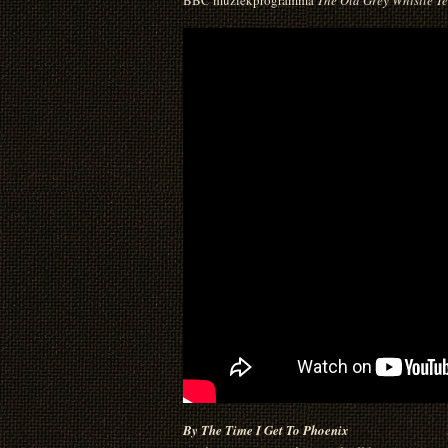
BBC muziekprogramma
The Old Grey Whistle Te
By The Time I Get To Phoenix