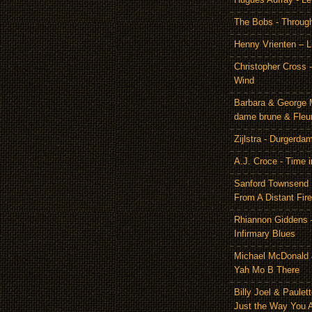
The Bobs - Throug
Henny Vrienten – L
Christopher Cross 
Wind
Barbara & George 
dame brune & Fleu
Zijlstra - Durgerda
A.J. Croce - Time i
Sanford Townsend
From A Distant Fire
Rhiannon Giddens 
Infirmary Blues
Michael McDonald 
Yah Mo B There
Billy Joel & Paulet
Just the Way You 