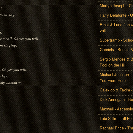
Martyn Joseph - C
r.
m leaving,
Harry Belafonte - O
Ernst & Luna Jansz
valt
g.
e a call. Oh yes you will.
Supertramp - Scho
on ringing,
Gabriels - Bennie 
Sergio Mendes & Br
Fool on the Hill
. Oh yes you will.
Michael Johnson - 
e her,
You From Here
ll my woman so.
Calexico & Takim -
Dick Annegarn - Bé
Maxwell - Ascensi
Labi Siffre - Till Fo
Rachael Price - T