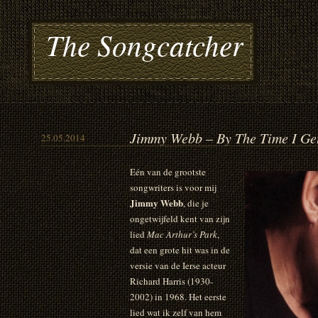
The Songcatcher
Jimmy Webb – By The Time I Ge
25.05.2014
Eén van de grootste
songwriters is voor mij
Jimmy Webb
, die je
ongetwijfeld kent van zijn
lied
Mac Arthur’s Park
,
dat een grote hit was in de
versie van de Ierse acteur
Richard Harris (1930-
2002) in 1968. Het eerste
lied wat ik zelf van hem