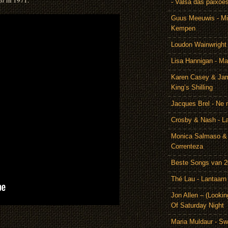
st
in 1971.
- Valsa das paixoe
Guus Meeuwis - Mij
Kempen
Loudon Wainwright
Lisa Hannigan - Ma
Karen Casey & Jam
King’s Shilling
Jacques Brel - Ne 
Crosby & Nash - 
Monica Salmaso & 
Correnteza
Beste Songs van 
Thé Lau - Lantaarn
Jon Allen – (Lookin
Of Saturday Night
Maria Muldaur - Sw