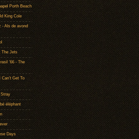
hapel Porth Beach
ld King Cole
 - Als de avond
ol
& The Jets
asil ’66 - The
I Can’t Get To
 Stray
bé éléphant
on
rever
hese Days