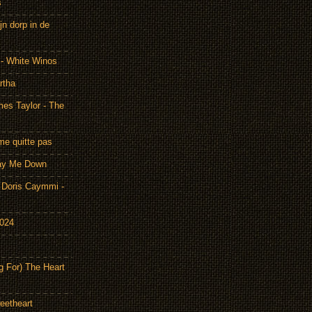
s
n dorp in de
 - White Winos
rtha
es Taylor - The
me quitte pas
Lay Me Down
Doris Caymmi -
2024
g For) The Heart
eetheart