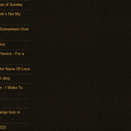
ear of Sunday
ork’s Not My
- Somewhere Over
iva
Venice - For a
 the Name Of Love
t dorp
n - I Wake To
isje loos in
2023