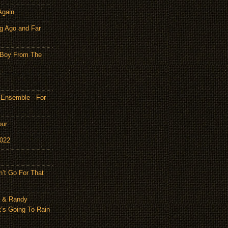
Again
g Ago and Far
 Boy From The
 Ensemble - For
our
2022
n’t Go For That
n & Randy
t’s Going To Rain