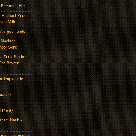
It Becomes Her
 Rachael Price -
late Milk
Als geen ander
& Madison
hbor Song
e Funk Brothers -
The Broken
lderij van de
oracao
f Plenty
aham Nash -
rossignol anglais