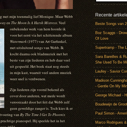
Recente artikel
ng met mijn toenmalig lief Monique. Maar Webb
Away
en
The Moon Is A Harsh Mistress
.
Veel
Beste Songs van 
onbekender werk van hem hoorde ik
Boz Scaggs - Drow
voor het eerst via het schitterende album
Of Love
Watermark
(1977) van Art Garfunkel,
met uitsluitend songs van Webb. Ik
Supertramp - The L
kocht daarna ook bladmuziek met het
Sara Bareilles & R
beste van zijn liederen en heb daar veel
She Used To Be M
uit gespeeld. Het boek staat nog steeds
Laufey - Savior Co
in mijn kast, waaruit veel andere muziek
weer snel is verdwenen.
Madison Cunningh
- Gentle On My Mi
Zijn liederen zijn vooral bekend als
George Michael - 
cover door anderen, wat mede wordt
veroorzaakt door het feit dat Webb zelf
Boudewijn de Groot
geen geweldige zanger is. Toch kies ik er
Paul Simon - Amer
uitvoering van
By The Time I Get To Phoenix
n prachtige pianospel. Hij speelde het in het
Marco Rodrigues &