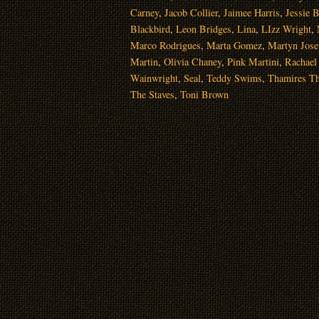
Carney
,
Jacob Collier
,
Jaimee Harris
,
Jessie 
Blackbird
,
Leon Bridges
,
Lina
,
LIzz Wright
,
Marco Rodrigues
,
Marta Gomez
,
Martyn Jose
Martin
,
Olivia Chaney
,
Pink Martini
,
Rachael 
Wainwright
,
Seal
,
Teddy Swims
,
Thamires T
The Staves
,
Toni Brown