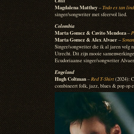
Chili
Magdalena Matthey
–
Todo es tan lin
singer/songwriter met sfeervol lied.
Colombia
Marta Gomez & Cavito Mendoza
–
P
Marta Gomez & Alex Alvaer
–
Sonan
Singer/songwriter die ik al jaren volg 
Utrecht. Dit zijn mooie samenwerkin
Ecudoriaanse singer/songwriter Alvaer
Engeland
Hugh Coltman
–
Red T-Shirt
(2024): C
combineert folk, jazz, blues & pop op e