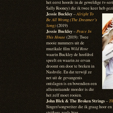
het eerst hoorde in de geweldige tv-ser
Sally Rooney) die ik twee keer heb gez
Jessie Buckley
–
Alright To
Be All Wrong (The Dreamer’s
Song)
(2019)
Jessie Buckley
–
Peace In
This House
(2019): Twee
mooie nummers uit de
muzikale film
Wild Rose
waarin Buckley de hoofdrol
speelt en waarin ze ervan
droomt om door te breken in
Nashvile. En dat terwijl ze
net uit de gevangenis
ontslagen is en bovendien een
alleenstaande moeder is die
het zelf moet rooien.
John Blek & The Broken Strings
–
Th
Singer/songwriter die ik graag hoor en 
strijkers zoals hier.