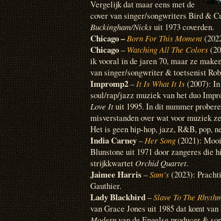
Vergelijk dat maar eens met de
cover van singer/songwriters Bird & 
Buckingham/Nicks
uit 1973 coverden.
Chicago –
Born For This Moment
(202
Chicago
–
Watching All The Colors
(20
ik vooral in de jaren 70, maar ze make
van singer/songwriter & toetsenist Ro
Impromp2
–
It Is What It Is
(2007): In
soul/rap/jazz muziek van het duo Imp
Love It
uit 1995. In dit nummer probere
misverstanden over wat voor muziek ze
Het is geen hip-hop, jazz, R&B, pop, ne
India Carney
–
Her Song
(2021): Mooi 
Blunstone uit 1971 door zangeres die h
strijkkwartet
Orchid Quartet
.
Jaimee Harris
–
Sam’s
(2023): Prachti
Gauthier.
Lady Blackbird
–
Slave To The Rhyth
van Grace Jones uit 1985 dat komt van
Modern
van de Engelse producer & son