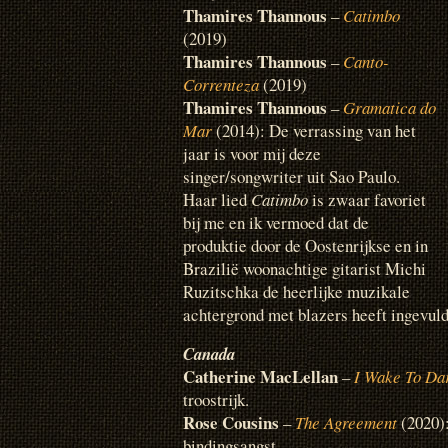
Thamires Thannous
–
Catimbo
(2019)
Thamires Thannous
–
Canto-
Correnteza
(2019)
Thamires Thannous
–
Gramatica do
Mar
(2014): De verrassing van het
jaar is voor mij deze
singer/songwriter uit Sao Paulo.
Haar lied
Catimbo
is zwaar favoriet
bij me en ik vermoed dat de
produktie door de Oostenrijkse en in
Brazilië woonachtige gitarist Michi
Ruzitschka de heerlijke muzikale
achtergrond met blazers heeft ingevuld
Canada
Catherine MacLellan
–
I Wake To Da
troostrijk.
Rose Cousins
–
The Agreement
(2020):
bindingsangst.