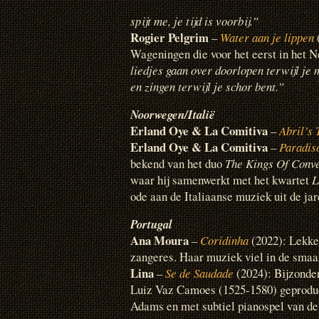
spijt me, je tijd is voorbij.”
Rogier Pelgrim
–
Water aan je lippen
(
Wageningen die voor het eerst in het Ne
liedjes gaan over doorlopen terwijl je 
en zingen terwijl je schor bent.”
Noorwegen/Italië
Erland Oye & La Comitiva
–
Abril’s
Erland Oye & La Comitiva
–
Paradis
bekend van het duo
The Kings Of Conv
waar hij samenwerkt met het kwartet
L
ode aan de Italiaanse muziek uit de ja
Portugal
Ana Moura
–
Coridinha
(2022): Lekk
zangeres. Haar muziek viel in de smaa
Lina
–
Se de Saudade
(2024): Bijzonder
Luiz Vaz Camoes (1525-1580) geproduce
Adams en met subtiel pianospel van de 