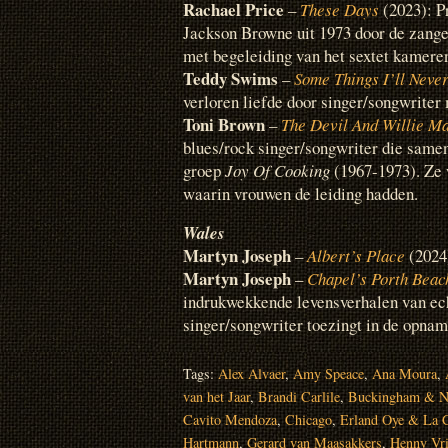
Rachael Price
–
These Days
(2023): Pr
Jackson Browne uit 1973 door de zang
met begeleiding van het sextet kamer
Teddy Swims
–
Some Things I’ll Neve
verloren liefde door singer/songwriter
Toni Brown
–
The Devil And Willie M
blues/rock singer/songwriter die same
groep
Joy Of Cooking
(1967-1973). Ze 
waarin vrouwen de leiding hadden.
Wales
Martyn Joseph
–
Albert’s Place
(2024
Martyn Joseph
–
Chapel’s Porth Beac
indrukwekkende levensverhalen van ec
singer/songwriter toezingt in de opnam
Tags:
Alex Alvaer
,
Amy Speace
,
Ana Moura
,
van het Jaar
,
Brandi Carlile
,
Buckingham & N
Cavito Mendoza
,
Chicago
,
Erland Oye & La 
Hartmann
,
Gerard van Maasakkers
,
Henny Vri