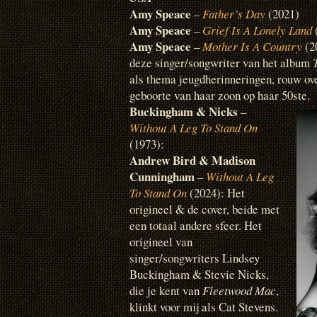
Amy Speace
–
Father’s Day
(2021)
Amy Speace
–
Grief Is A Lonely Land
Amy Speace
–
Mother Is A Country
(2
deze singer/songwriter van het album
als thema jeugdherinneringen, rouw ov
geboorte van haar zoon op haar 50ste.
Buckingham & Nicks
–
Without A Leg To Stand On
(1973):
Andrew Bird & Madison
Cunningham
–
Without A Leg
To Stand On
(2024): Het
origineel & de cover, beide met
een totaal andere sfeer. Het
origineel van
singer/songwriters Lindsey
Buckingham & Stevie Nicks,
die je kent van
Fleetwood Mac
,
klinkt voor mij als Cat Stevens.