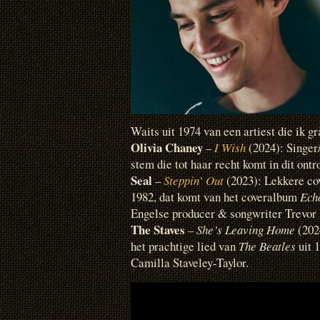
Waits uit 1974 van een artiest die ik gr
Olivia Chaney
–
I Wish
(2024): Singer
stem die tot haar recht komt in dit ontr
Seal
–
Steppin’ Out
(2023): Lekkere cov
1982, dat komt van het coveralbum
Echo
Engelse producer & songwriter Trevor
The Staves
–
She’s Leaving Home
(202
het prachtige lied van
The Beatles
uit 
Camilla Staveley-Taylor.