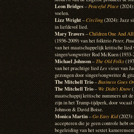
Leon Bridges
–
Peaceful Place
(2024):
voelen.
Lizz Wright
–
Circling
(2024): Jazz s
in liefdevol lied.
Mary Travers
–
Children One And All
(1936-2009) van het folktrio
Peter, Pa
van het maatschappelijk kritische lie
singer/songwriter Rod McKuen (1933-20
Michael Johnson
–
The Old Folks
(197
van het prachtige lied
Les vieux
van Ja
gezongen door singer/songwriter & git
The Mitchell Trio
–
Business Goes O
The Mitchell Trio
–
We Didn’t Know
(
maatschappij kritische nummers uit de j
zijn in het Trump-tijdperk, door vocaal
Johnson & David Boise.
Monica Martin
–
Go Easy Kid
(2023):
accepteren die je geen controle hebt ov
begeleiding van het sextet kamerense