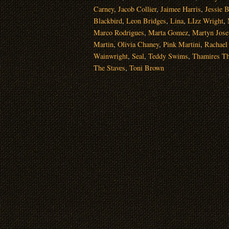
Carney
,
Jacob Collier
,
Jaimee Harris
,
Jessie 
Blackbird
,
Leon Bridges
,
Lina
,
LIzz Wright
,
Marco Rodrigues
,
Marta Gomez
,
Martyn Jose
Martin
,
Olivia Chaney
,
Pink Martini
,
Rachael 
Wainwright
,
Seal
,
Teddy Swims
,
Thamires T
The Staves
,
Toni Brown