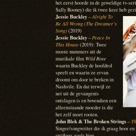
het eerst hoorde in de geweldige tv-ser
Sally Rooney) die ik twee keer heb gez
Jessie Buckley
–
Alright To
Be All Wrong (The Dreamer’s
Song)
(2019)
Jessie Buckley
–
Peace In
This House
(2019): Twee
mooie nummers uit de
muzikale film
Wild Rose
waarin Buckley de hoofdrol
speelt en waarin ze ervan
droomt om door te breken in
Nashvile. En dat terwijl ze
net uit de gevangenis
ontslagen is en bovendien een
alleenstaande moeder is die
het zelf moet rooien.
John Blek & The Broken Strings
–
Th
Singer/songwriter die ik graag hoor en 
strijkers zoals hier.