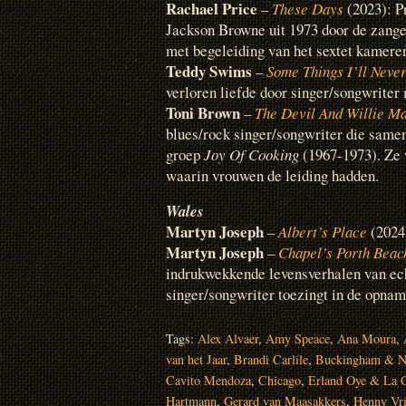
Rachael Price
–
These Days
(2023): Pr
Jackson Browne uit 1973 door de zang
met begeleiding van het sextet kamer
Teddy Swims
–
Some Things I’ll Neve
verloren liefde door singer/songwriter
Toni Brown
–
The Devil And Willie M
blues/rock singer/songwriter die same
groep
Joy Of Cooking
(1967-1973). Ze 
waarin vrouwen de leiding hadden.
Wales
Martyn Joseph
–
Albert’s Place
(2024
Martyn Joseph
–
Chapel’s Porth Beac
indrukwekkende levensverhalen van ec
singer/songwriter toezingt in de opnam
Tags:
Alex Alvaer
,
Amy Speace
,
Ana Moura
,
van het Jaar
,
Brandi Carlile
,
Buckingham & N
Cavito Mendoza
,
Chicago
,
Erland Oye & La 
Hartmann
,
Gerard van Maasakkers
,
Henny Vri