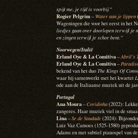
spijt me, je tijd is voorbij.”
Rogier Pelgrim
–
Water aan je lippen
(
Wageningen die voor het eerst in het Ne
liedjes gaan over doorlopen terwijl je 
en zingen terwijl je schor bent.”
Noorwegen/Italië
Erland Oye & La Comitiva
–
Abril’s
Erland Oye & La Comitiva
–
Paradis
bekend van het duo
The Kings Of Conv
waar hij samenwerkt met het kwartet
L
ode aan de Italiaanse muziek uit de ja
Portugal
Ana Moura
–
Coridinha
(2022): Lekk
zangeres. Haar muziek viel in de smaa
Lina
–
Se de Saudade
(2024): Bijzonder
Luiz Vaz Camoes (1525-1580) geproduce
Adams en met subtiel pianospel van de 