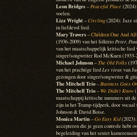
Leon Bridges
–
Peaceful Place
(2024):
voelen.
Lizz Wright
–
Circling
(2024): Jazz s
in liefdevol lied.
Mary Travers
–
Children One And All
(1936-2009) van het folktrio
Peter, Pa
van het maatschappelijk kritische lie
singer/songwriter Rod McKuen (1933-20
Michael Johnson
–
The Old Folks
(197
van het prachtige lied
Les vieux
van Ja
gezongen door singer/songwriter & git
The Mitchell Trio
–
Business Goes O
The Mitchell Trio
–
We Didn’t Know
(
maatschappij kritische nummers uit de j
zijn in het Trump-tijdperk, door vocaal
Johnson & David Boise.
Monica Martin
–
Go Easy Kid
(2023):
accepteren die je geen controle hebt ov
begeleiding van het sextet kamerense