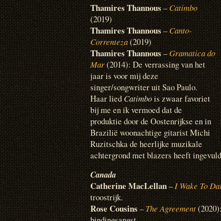
Thamires Thannous
–
Catimbo
(2019)
Thamires Thannous
–
Canto-
Correnteza
(2019)
Thamires Thannous
–
Gramatica do
Mar
(2014): De verrassing van het
jaar is voor mij deze
singer/songwriter uit Sao Paulo.
Haar lied
Catimbo
is zwaar favoriet
bij me en ik vermoed dat de
produktie door de Oostenrijkse en in
Brazilië woonachtige gitarist Michi
Ruzitschka de heerlijke muzikale
achtergrond met blazers heeft ingevuld
Canada
Catherine MacLellan
–
I Wake To Da
troostrijk.
Rose Cousins
–
The Agreement
(2020):
bindingsangst.