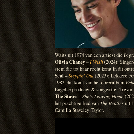
Waits uit 1974 van een artiest die ik gr
Olivia Chaney
–
I Wish
(2024): Singer
stem die tot haar recht komt in dit ontr
Seal
–
Steppin’ Out
(2023): Lekkere cov
1982, dat komt van het coveralbum
Echo
Engelse producer & songwriter Trevor
The Staves
–
She’s Leaving Home
(202
het prachtige lied van
The Beatles
uit 
Camilla Staveley-Taylor.