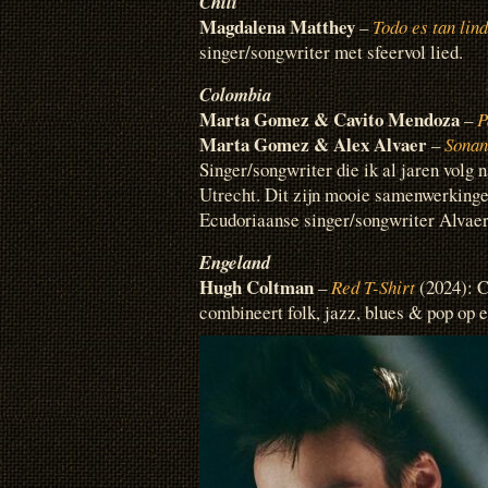
Chili
Magdalena Matthey
–
Todo es tan lin
singer/songwriter met sfeervol lied.
Colombia
Marta Gomez & Cavito Mendoza
–
P
Marta Gomez & Alex Alvaer
–
Sonan
Singer/songwriter die ik al jaren volg 
Utrecht. Dit zijn mooie samenwerkin
Ecudoriaanse singer/songwriter Alvaer
Engeland
Hugh Coltman
–
Red T-Shirt
(2024): C
combineert folk, jazz, blues & pop op e