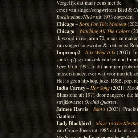
Vergelijk dat maar eens met de
cover van singer/songwriters Bird & 
Buckingham/Nicks
uit 1973 coverden.
Chicago –
Born For This Moment
(202
Chicago
–
Watching All The Colors
(20
ik vooral in de jaren 70, maar ze make
van singer/songwriter & toetsenist Ro
Impromp2
–
It Is What It Is
(2007): In
soul/rap/jazz muziek van het duo Imp
Love It
uit 1995. In dit nummer probere
misverstanden over wat voor muziek ze
Het is geen hip-hop, jazz, R&B, pop, ne
India Carney
–
Her Song
(2021): Mooi 
Blunstone uit 1971 door zangeres die h
strijkkwartet
Orchid Quartet
.
Jaimee Harris
–
Sam’s
(2023): Prachti
Gauthier.
Lady Blackbird
–
Slave To The Rhyth
van Grace Jones uit 1985 dat komt van
Modern
van de Engelse producer & son