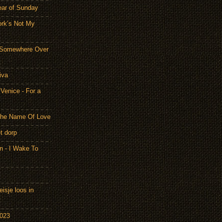
ear of Sunday
ork’s Not My
- Somewhere Over
iva
Venice - For a
 the Name Of Love
t dorp
n - I Wake To
isje loos in
2023