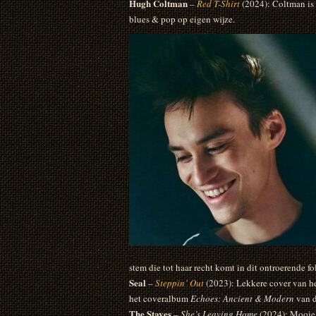
Hugh Coltman
–
Red T-Shirt
(2024): Coltman is 
blues & pop op eigen wijze.
stem die tot haar recht komt in dit ontroerende fo
Seal
–
Steppin’ Out
(2023): Lekkere cover van he
het coveralbum
Echoes: Ancient & Modern
van d
The Staves
–
She’s Leaving Home
(2024): Mooie 