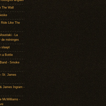
h The Wall
ieske
- Ride Like The
Moustaki - La
r de méninges
m slaapt
n a Bottle
 Band - Smoke
– St. James
& James Ingram -
te McWilliams -
Are