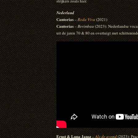
strijkers zoals hier.
Nederland
Cantorias
–
Roda Viva
(2021)
Cantorias
–
Berimbau
(2023): Nederlandse vocal
uit de jaren 70 & 80 en overtuigt met schitteren
Ernst & Luna Jansz
–
Als de avond
(2023): Prac