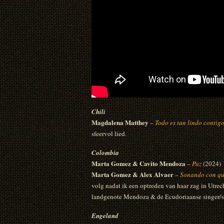
Chili
Magdalena Matthey
–
Todo es tan lindo contig
sfeervol lied.
Colombia
Marta Gomez & Cavito Mendoza
–
Paz
(2024)
Marta Gomez & Alex Alvaer
–
Sonando con qu
volg nadat ik een optreden van haar zag in Utre
landgenote Mendoza & de Ecudoriaanse singer/s
Engeland