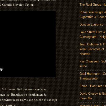
& Camilla Staveley-Taylor.
The Real Group - 
Rufus Wainwright &
Cigarettes & Choco
Duncan Laurence - 
Lake Street Dive 
Cunningham - Neig
Joan Osborne & Th
What Becomes of 
Hearted
Fay Claassen - Schi
liefde
Gabi Hartmann - C
Transparente
Solas - Pastures O
: Schitterend lied dat komt van haar
David Crosby & Gr
omen met Braziliaanse muzikanten &
Carry Me
gwriter Jesse Harris, die bekend is van zijn
ine Peyroux.
Hugues Aufray - Le 