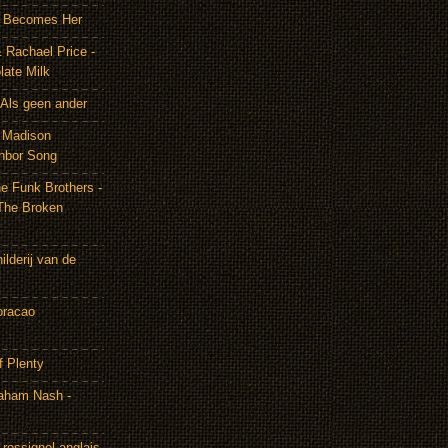
It Becomes Her
 Rachael Price -
late Milk
Als geen ander
& Madison
hbor Song
e Funk Brothers -
The Broken
lderij van de
oracao
f Plenty
aham Nash -
rossignol anglais