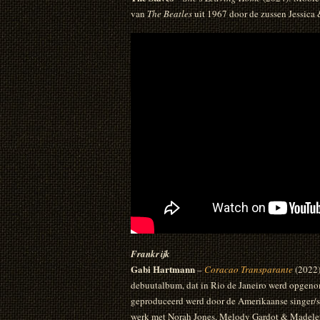
van
The Beatles
uit 1967 door de zussen Jessica 
Frankrijk
Gabi Hartmann
–
Coracao Transparante
(2022)
debuutalbum, dat in Rio de Janeiro werd opgen
geproduceerd werd door de Amerikaanse singer/son
werk met Norah Jones, Melody Gardot & Madele