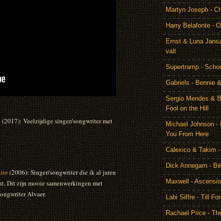
Martyn Joseph - C
Harry Belafonte - O
Ernst & Luna Jansz
valt
Supertramp - Scho
Gabriels - Bennie 
Sergio Mendes & Br
Fool on the Hill
o
(2017): Veelzijdige singer/songwriter met
Michael Johnson - 
You From Here
Calexico & Takim -
Dick Annegarn - Bé
ito
(2006): Singer/songwriter die ik al jaren
Maxwell - Ascensi
cht. Dit zijn mooie samenwerkingen met
ongwriter Alvaer.
Labi Siffre - Till Fo
Rachael Price - T