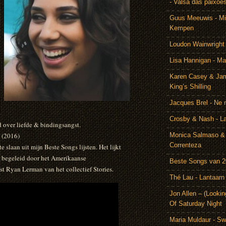
- Valsa das paixoe
Guus Meeuwis - Mij
Kempen
Loudon Wainwright
Lisa Hannigan - Ma
Karen Casey & Jam
King’s Shilling
Jacques Brel - Ne 
Crosby & Nash - 
 over liefde & bindingsangst.
(2016)
Monica Salmaso & 
Correnteza
e slaan uit mijn Beste Songs lijsten. Het lijkt
hij begeleid door het Amerikaanse
Beste Songs van 
 Ryan Lerman van het collectief Stories.
Thé Lau - Lantaarn
Jon Allen – (Lookin
Of Saturday Night
Maria Muldaur - Sw