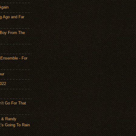
Again
g Ago and Far
 Boy From The
 Ensemble - For
our
2022
n’t Go For That
n & Randy
t’s Going To Rain