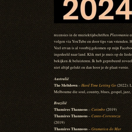
recensies in de muziektijdschriften
Platomania
e
volgen via YouTube en door tips van vrienden. Het
Veel ervan is al voorbij gekomen op mijn Facebo
ingedeeld naar land. Klik met je muis op de lieder
bekijken & beluisteren. Ik heb geprobeerd zoveel 
niet altijd gelukt en dan hoor je de plaat-versie.
Australië
The Meltdown
–
Hard Time Letting Go
(2022): L
Melbourne die soul, country, blues, gospel, jazz
Brazilië
Thamires Thannous
–
Catimbo
(2019)
Thamires Thannous
–
Canto-Correnteza
(2019)
Thamires Thannous
–
Gramatica do Mar