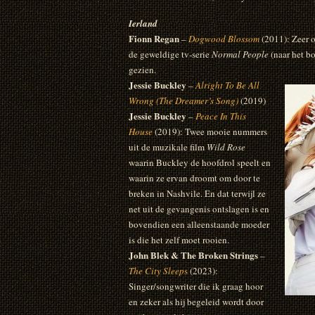
Ierland
Fionn Regan
–
Dogwood Blossom
(2011): Zeer o
de geweldige tv-serie
Normal People
(naar het b
gezien.
Jessie Buckley
–
Alright To Be All
Wrong (The Dreamer’s Song)
(2019)
Jessie Buckley
–
Peace In This
House
(2019): Twee mooie nummers
uit de muzikale film
Wild Rose
waarin Buckley de hoofdrol speelt en
waarin ze ervan droomt om door te
breken in Nashvile. En dat terwijl ze
net uit de gevangenis ontslagen is en
bovendien een alleenstaande moeder
is die het zelf moet rooien.
John Blek & The Broken Strings
–
The City Sleep
s
(2023):
Singer/songwriter die ik graag hoor
en zeker als hij begeleid wordt door