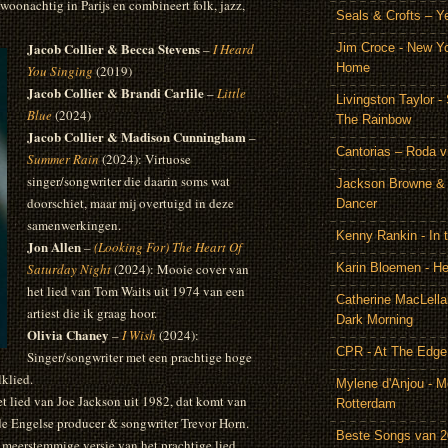
woonachtig in Parijs en combineert folk, jazz,
Seals & Crofts – Y
Jacob Collier & Becca Stevens
–
I Heard
Jim Croce - New Y
Home
You Singing
(2019)
Jacob Collier & Brandi Carlile
–
Little
Livingston Taylor 
Blue
(2024)
The Rainbow
Jacob Collier & Madison Cunningham
–
Cantorias – Roda v
Summer Rain
(2024): Virtuose
singer/songwriter die daarin soms wat
Jackson Browne & 
doorschiet, maar mij overtuigd in deze
Dancer
samenwerkingen.
Kenny Rankin - In
Jon Allen
–
(Looking For) The Heart Of
Saturday Night
(2024): Mooie cover van
Karin Bloemen - He
het lied van Tom Waits uit 1974 van een
Catherine MacLella
artiest die ik graag hoor.
Dark Morning
Olivia Chaney
–
I Wish
(2024):
CPR - At The Edge
Singer/songwriter met een prachtige hoge
lklied.
Mylene d'Anjou - Me
t lied van Joe Jackson uit 1982, dat komt van
Rotterdam
e Engelse producer & songwriter Trevor Horn.
Beste Songs van 
meerstemmige versie van het prachtige lied