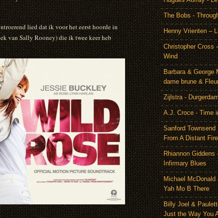
The Bobs - Throug
ntroerend lied dat ik voor het eerst hoorde in
Henny Vrienten – L
oek van Sally Rooney) die ik twee keer heb
Christopher Cross 
Wind
Barbara & George 
dame brune & Fleu
Zijlstra - Durgerda
A.J. Croce - Time i
Sanford Townsend
From A Distant Fire
Rhiannon Giddens 
Infirmary Blues
Michael McDonald 
Yah Mo B There
Billy Joel & Paulet
Just the Way You 