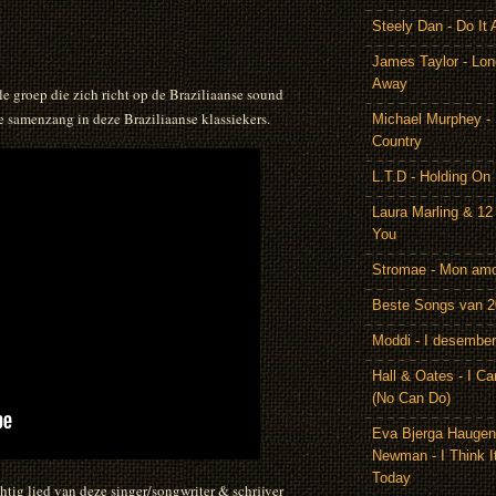
Steely Dan - Do It 
James Taylor - Lon
Away
e groep die zich richt op de Braziliaanse sound
de samenzang in deze Braziliaanse klassiekers.
Michael Murphey -
Country
L.T.D - Holding On
Laura Marling & 12
You
Stromae - Mon am
Beste Songs van 
Moddi - I desember
Hall & Oates - I Ca
(No Can Do)
Eva Bjerga Hauge
Newman - I Think I
Today
htig lied van deze singer/songwriter & schrijver