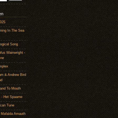
en
2025
ning In The Sea
ogical Song
ufus Wainwright -
ine
mplex
am & Andrew Bird
nd
Hand To Mouth
 - Het Spaarne
ican Tune
 Mafalda Arnauth