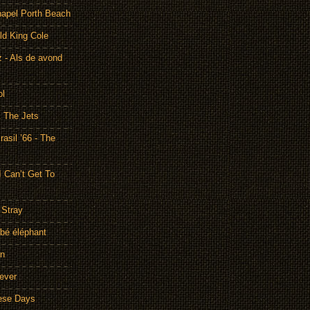
hapel Porth Beach
ld King Cole
 - Als de avond
ol
& The Jets
asil ’66 - The
I Can’t Get To
 Stray
bé éléphant
on
rever
hese Days