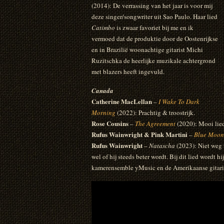
(2014): De verrassing van het jaar is voor mij
deze singer/songwriter uit Sao Paulo. Haar lied
Catimbo
is zwaar favoriet bij me en ik
vermoed dat de produktie door de Oostenrijkse
en in Brazilië woonachtige gitarist Michi
Ruzitschka de heerlijke muzikale achtergrond
met blazers heeft ingevuld.
Canada
Catherine MacLellan
–
I Wake To Dark
Morning
(2022): Prachtig & troostrijk.
Rose Cousins
–
The Agreement
(2020): Mooi lied
Rufus Wainwright & Pink Martini
–
Blue Moon
Rufus Wainwright
–
Natascha
(2023): Niet weg t
wel of hij steeds beter wordt. Bij dit lied wordt 
kamerensemble yMusic en de Amerikaanse gitarist