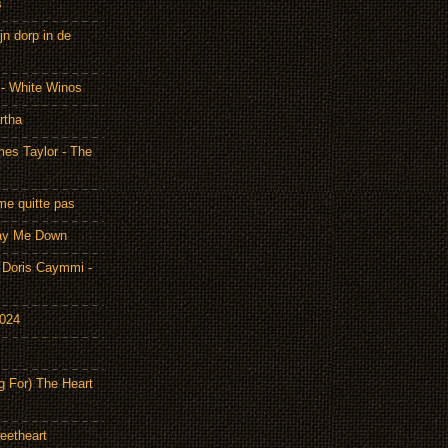
s
n dorp in de
 - White Winos
rtha
es Taylor - The
me quitte pas
Lay Me Down
Doris Caymmi -
2024
g For) The Heart
eetheart