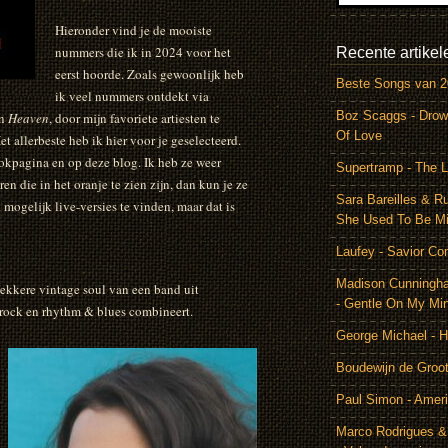
Hieronder vind je de mooiste
nummers die ik in 2024 voor het
Recente artikel
eerst hoorde. Zoals gewoonlijk heb
Beste Songs van 
ik veel nummers ontdekt via
Boz Scaggs - Drow
n
Heaven
, door mijn favoriete artiesten te
Of Love
 allerbeste heb ik hier voor je geselecteerd.
okpagina en op deze blog. Ik heb ze weer
Supertramp - The L
en die in het oranje te zien zijn, dan kun je ze
Sara Bareilles & R
mogelijk live-versies te vinden, maar dat is
She Used To Be M
Laufey - Savior Co
Madison Cunningh
ekkere vintage soul van een band uit
- Gentle On My Mi
, rock en rhythm & blues combineert.
George Michael - 
Boudewijn de Groot
Paul Simon - Amer
Marco Rodrigues &