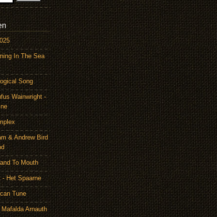
en
2025
ning In The Sea
ogical Song
ufus Wainwright -
ine
mplex
am & Andrew Bird
nd
Hand To Mouth
 - Het Spaarne
ican Tune
 Mafalda Arnauth