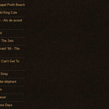
hapel Porth Beach
ld King Cole
 - Als de avond
ol
& The Jets
asil ’66 - The
I Can’t Get To
 Stray
bé éléphant
on
rever
hese Days