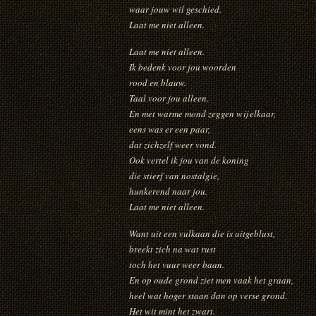
waar jouw wil geschied.
Laat me niet alleen.
Laat me niet alleen.
Ik bedenk voor jou woorden
rood en blauw.
Taal voor jou alleen.
En met warme mond zeggen wij elkaar,
eens was er een paar,
dat zichzelf weer vond.
Ook vertel ik jou van de koning
die stierf van nostalgie,
hunkerend naar jou.
Laat me niet alleen.
Want uit een vulkaan die is uitgeblust,
breekt zich na wat rust
toch het vuur weer baan.
En op oude grond ziet men vaak het graan,
heel wat hoger staan dan op verse grond.
Het wit mint het zwart.