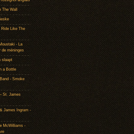
h The Wall
ieske
- Ride Like The
Moustaki - La
r de méninges
m slaapt
n a Bottle
 Band - Smoke
– St. James
& James Ingram -
te McWilliams -
Are