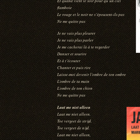
Et quand vient le soir pour qu’un ciel
flamboie
Le rouge et le noir ne s’épousent-ils pas
Ne me quitte pas
Je ne vais plus pleurer
Je ne vais plus parler
Je me cacherai là à te regarder
Danser et sourire
Et à t’écouter
Chanter et puis rire
Laisse-moi devenir l’ombre de ton ombre
L’ombre de ta main
L’ombre de ton chien
Ne me quitte pas
Laat me niet alleen
Laat me niet alleen.
Toe vergeet de strijd.
Toe vergeet de nijd.
Laat me niet alleen,