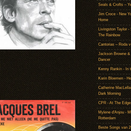
Seals & Crofts – Y
Jim Croce - New Y
Home
Livingston Taylor 
The Rainbow
Cantorias – Roda v
Jackson Browne & 
Dancer
Kenny Rankin - In
Karin Bloemen - He
Catherine MacLella
Dark Morning
CPR - At The Edge
Mylene d'Anjou - Me
Rotterdam
Beste Songs van 