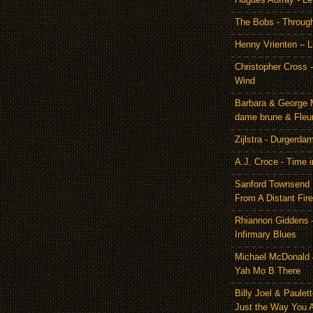
The Bobs - Throug
Henny Vrienten – L
Christopher Cross 
Wind
Barbara & George 
dame brune & Fleu
Zijlstra - Durgerda
A.J. Croce - Time i
Sanford Townsend
From A Distant Fire
Rhiannon Giddens 
Infirmary Blues
Michael McDonald 
Yah Mo B There
Billy Joel & Paulet
Just the Way You 