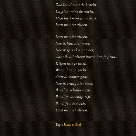
Zwakheid mint de kracht.
Daglicht mint de nacht.
Mijn hart mint jouw hart.
Laat me niet alleen.
Laat me niet alleen.
Nee ik huil niet meer.
Nee ik spreek niet meer,
want ik wil alleen horen hoe je praat.
Kijken hoe je lacht.
Weten hoe je zacht
door de kamer gaat.
Nee ik vraag niet meer.
Ik wil je schaduw zijn.
Ik wil je voetstap zijn.
Ik wil je adem zijn.
Laat me niet alleen.
Tags:
Jacques Brel