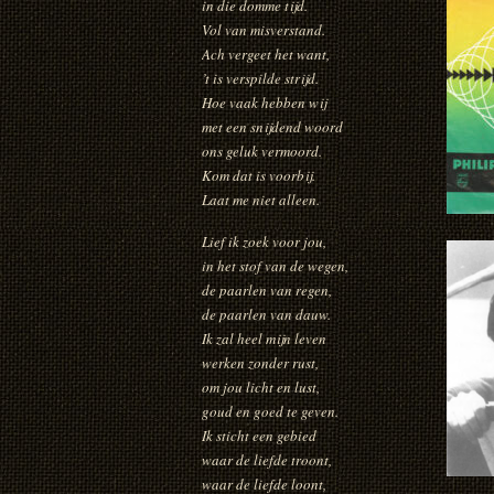
in die domme tijd.
Vol van misverstand.
Ach vergeet het want,
’t is verspilde strijd.
Hoe vaak hebben wij
met een snijdend woord
ons geluk vermoord.
Kom dat is voorbij.
Laat me niet alleen.
Lief ik zoek voor jou,
in het stof van de wegen,
de paarlen van regen,
de paarlen van dauw.
Ik zal heel mijn leven
werken zonder rust,
om jou licht en lust,
goud en goed te geven.
Ik sticht een gebied
waar de liefde troont,
waar de liefde loont,