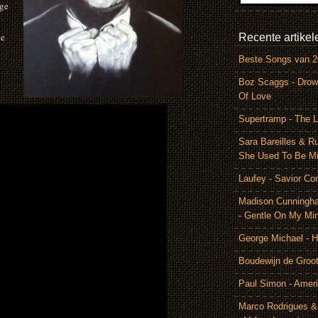
ige
je
Recente artikel
Beste Songs van 
Boz Scaggs - Drow
Of Love
Supertramp - The L
Sara Bareilles & R
She Used To Be M
Laufey - Savior Co
Madison Cunningh
- Gentle On My Mi
George Michael - 
Boudewijn de Groot
Paul Simon - Amer
Marco Rodrigues &