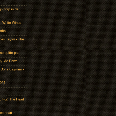
s
n dorp in de
 - White Winos
rtha
es Taylor - The
me quitte pas
Lay Me Down
Doris Caymmi -
2024
g For) The Heart
eetheart