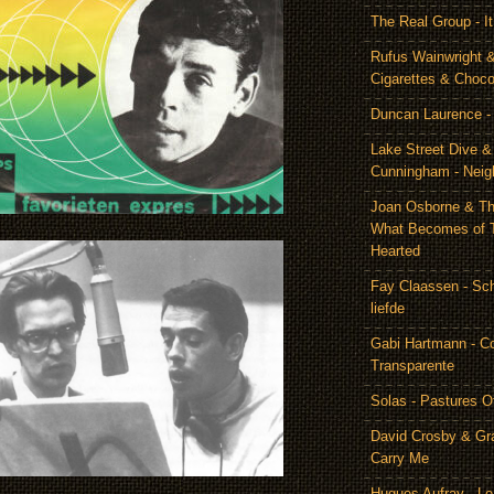
The Real Group - 
Rufus Wainwright &
Cigarettes & Choco
Duncan Laurence - 
Lake Street Dive 
Cunningham - Neig
Joan Osborne & Th
What Becomes of 
Hearted
Fay Claassen - Schi
liefde
Gabi Hartmann - C
Transparente
Solas - Pastures O
David Crosby & Gr
Carry Me
Hugues Aufray - Le 