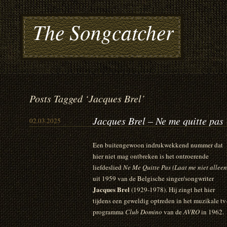
The Songcatcher
Posts Tagged ‘Jacques Brel’
Jacques Brel – Ne me quitte pas
02.03.2025
Een buitengewoon indrukwekkend nummer dat
hier niet mag ontbreken is het ontroerende
liefdeslied
Ne Me Quitte Pas (Laat me niet alleen
uit 1959 van de Belgische singer/songwriter
Jacques Brel
(1929-1978). Hij zingt het hier
tijdens een geweldig optreden in het muzikale tv
programma
Club Domino
van de
AVRO
in 1962.