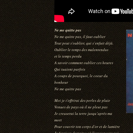
Ne me quitte pas
Ne me quitte pas, il faut oublier
Tout peut s’oublier, qui s’enfuit déjà.
Oublier le temps des malentendus
et le temps perdu
A savoir comment oublier ces heures
Qui tuaient parfois
A coups de pourquoi, le coeur du
bonheur
Ne me quitte pas
Moi je t’offrirai des perles de pluie
Venues de pays où il ne pleut pas
Je creuserai la terre jusqu’après ma
mort
Pour couvrir ton corps d’or et de lumière
Je ferai un domaine où l’amour sera roi