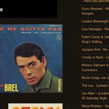
- Valsa das paixoe
Guus Meeuwis - Mij
Kempen
Loudon Wainwright
Lisa Hannigan - Ma
Karen Casey & Jam
King’s Shilling
Jacques Brel - Ne 
Crosby & Nash - 
Monica Salmaso & 
Correnteza
Beste Songs van 
Thé Lau - Lantaarn
Jon Allen – (Lookin
Of Saturday Night
Maria Muldaur - Sw