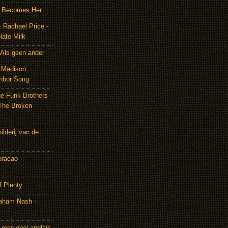
It Becomes Her
 Rachael Price -
late Milk
Als geen ander
& Madison
hbor Song
e Funk Brothers -
The Broken
lderij van de
oracao
f Plenty
aham Nash -
rossignol anglais