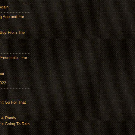
Again
g Ago and Far
 Boy From The
 Ensemble - For
our
2022
n’t Go For That
n & Randy
t’s Going To Rain