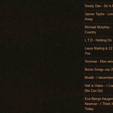
Steely Dan - Do It 
James Taylor - Lon
Away
Michael Murphey -
Country
L.T.D - Holding On
Laura Marling & 12
You
Stromae - Mon am
Beste Songs van 
Moddi - I desember
Hall & Oates - I Ca
(No Can Do)
Eva Bjerga Hauge
Newman - I Think I
Today