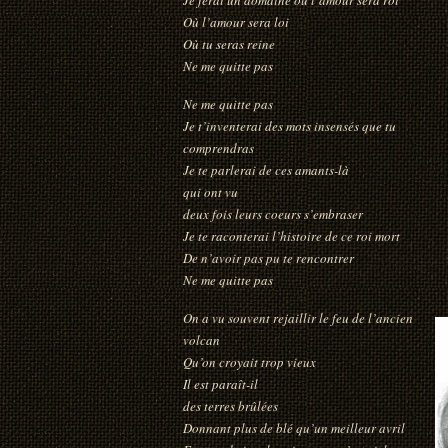
Où l’amour sera loi
Où tu seras reine
Ne me quitte pas
Ne me quitte pas
Je t’inventerai des mots insensés que tu
comprendras
Je te parlerai de ces amants-là
qui ont vu
deux fois leurs coeurs s’embraser
Je te raconterai l’histoire de ce roi mort
De n’avoir pas pu te rencontrer
Ne me quitte pas
On a vu souvent rejaillir le feu de l’ancien
volcan
Qu’on croyait trop vieux
Il est paraît-il
des terres brûlées
Donnant plus de blé qu’un meilleur avril