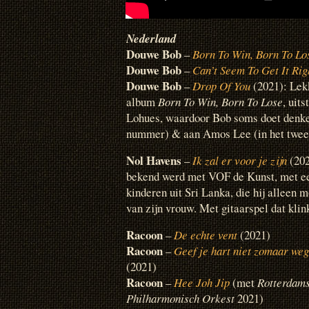
Nederland
Douwe Bob
–
Born To Win, Born To Lo
Douwe Bob
–
Can’t Seem To Get It Rig
Douwe Bob
–
Drop Of You
(2021): Lek
album
Born To Win, Born To Lose
, uit
Lohues, waardoor Bob soms doet denk
nummer) & aan Amos Lee (in het twee
Nol Havens
–
Ik zal er voor je zijn
(202
bekend werd met VOF de Kunst, met een
kinderen uit Sri Lanka, die hij alleen 
van zijn vrouw. Met gitaarspel dat klin
Racoon
–
De echte vent
(2021)
Racoon
–
Geef je hart niet zomaar weg
(2021)
Racoon
–
Hee Joh Jip
(met
Rotterdam
Philharmonisch Orkest
2021)