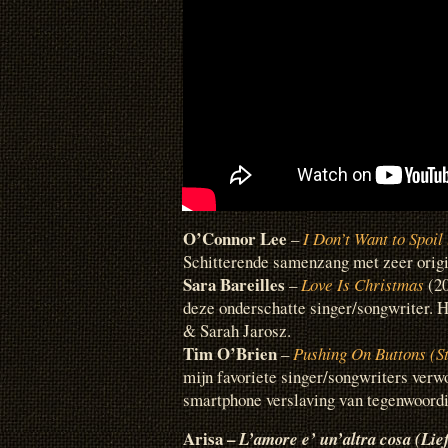
O’Connor Lee
–
I Don’t Want to Spoil
Schitterende samenzang met zeer origi
Sara Bareilles
–
Love Is Christmas
(20
deze onderschatte singer/songwriter. Hi
& Sarah Jarosz.
Tim O’Brien
–
Pushing On Buttons (St
mijn favoriete singer/songwriters verw
smartphone verslaving van tegenwoordi
Arisa –
L’amore e’ un’altra cosa (Lief