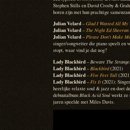
Stephen Stills en David Crosby & Grah
horen zijn met hun prachtige samenzan
Julian Velard
–
Glad I Wasted All My
Julian Velard
–
The Night Ed Sheeran
Julian Velard
–
Please Don’t Make M
singer/songwriter die piano speelt en v
stopt, waar vind je dat nog?
Lady Blackbird
–
Beware The Strange
Lady Blackbird
–
Blackbird
(2021)
Lady Blackbird
–
Five Feet Tall
(2021
Lady Blackbird
–
Fix It
(2021): Singe
heerlijke relaxte soul & jazz en doet d
debuutalbum
Black Acid Soul
werkt ze 
jaren speelde met Miles Davis.