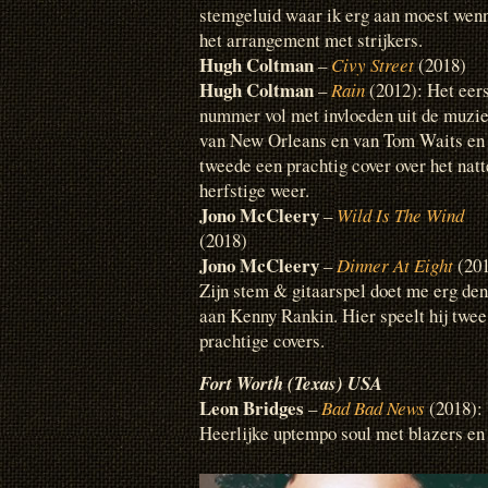
stemgeluid waar ik erg aan moest wenne
het arrangement met strijkers.
Hugh Coltman
–
Civy Street
(2018)
Hugh Coltman
–
Rain
(2012): Het eer
nummer vol met invloeden uit de muzi
van New Orleans en van Tom Waits en 
tweede een prachtig cover over het natt
herfstige weer.
Jono McCleery
–
Wild Is The Wind
(2018)
Jono McCleery
–
Dinner At Eight
(201
Zijn stem & gitaarspel doet me erg de
aan Kenny Rankin. Hier speelt hij twee
prachtige covers.
Fort Worth (Texas) USA
Leon Bridges
–
Bad Bad News
(2018):
Heerlijke uptempo soul met blazers en 