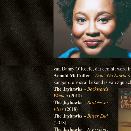
van Danny O’Keefe, dat een hit werd i
Arnold McCuller
–
Don’t Go Nowher
zanger die vooral bekend is van zijn ac
The Jayhawks
–
Backwards
Women
(2018)
The Jayhawks
–
Bird Never
Flies
(2018)
The Jayhawks
–
Bitter End
(2018)
The Jayhawks
–
Everybody