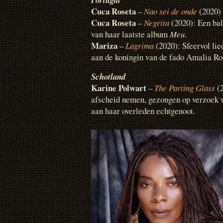
Cuca Roseta
–
Nao sei de onde
(2020)
Cuca Roseta
–
Negrita
(2020): Een ba
van haar laatste album
Meu
.
Mariza
–
Lagrima
(2020): Sfeervol li
aan de koningin van de fado Amalia Ro
Schotland
Karine Polwart
–
The Parting Glass
(2
afscheid nemen, gezongen op verzoek 
aan haar overleden echtgenoot.