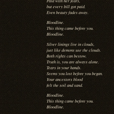
Paid with her fears,
but every bill got paid.
Even beauty fades away.
Bloodline.
This thing came before you.
Bloodline.
Silver linings live in clouds,
just like demons use the clouds.
Both rights can bestow.
Truth is, you are always alone.
Tears in your hands.
Seems you lost before you began.
Your ancestors blood
felt the soil and sand.
Bloodline.
This thing came before you.
Bloodline.