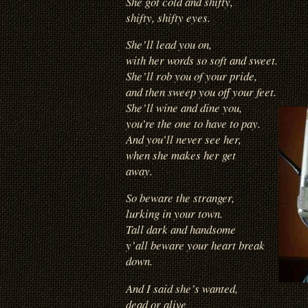
She got cold and shifty,
shifty, shifty eyes.
She’ll lead you on,
with her words so soft and sweet.
She’ll rob you of your pride,
and then sweep you off your feet.
She’ll wine and dine you,
you’re the one to have to pay.
And you’ll never see her,
when she makes her get
away.
So beware the stranger,
lurking in your town.
Tall dark and handsome
y’all beware your heart break
down.
And I said she’s wanted,
dead or alive