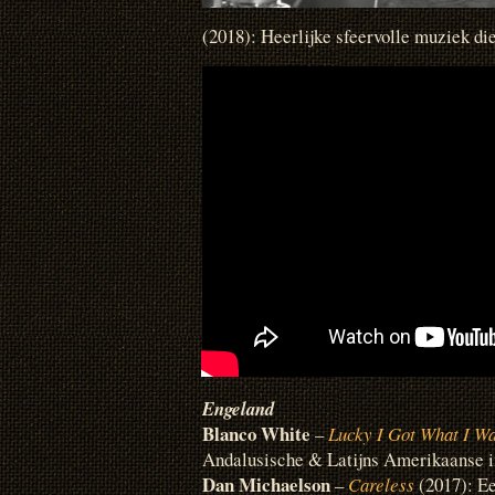
(2018): Heerlijke sfeervolle muziek die
Engeland
Blanco White
–
Lucky I Got What I W
Andalusische & Latijns Amerikaanse inv
Dan Michaelson
–
Careless
(2017): Ee