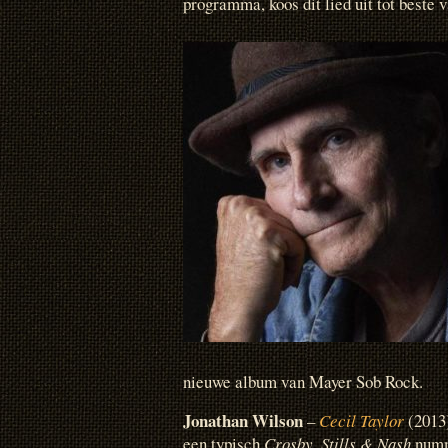
programma, koos dit lied uit tot beste 
nieuwe album van Mayer Sob Rock.
Jonathan Wilson
–
Cecil Taylor
(2013)
een typisch
Crosby, Stills & Nash
numme