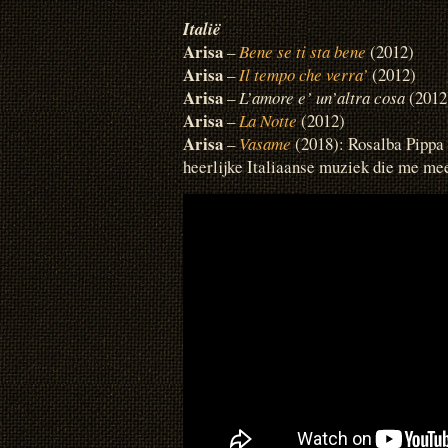
Italië
Arisa
–
Bene se ti sta bene
(2012)
Arisa
–
Il tempo che verra’
(2012)
Arisa
–
L’amore e’ un’altra cosa
(2012
Arisa
–
La Notte
(2012)
Arisa
–
Vasame
(2018): Rosalba Pippa
heerlijke Italiaanse muziek die me me