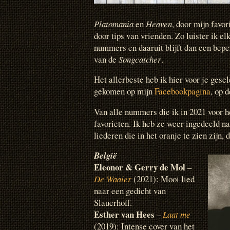
Platomania
en
Heaven
, door mijn favor
door tips van vrienden. Zo luister ik 
nummers en daaruit blijft dan een beper
van de
Songcatcher
.
Het allerbeste heb ik hier voor je gesel
gekomen op mijn
Facebookpagina
, op 
Van alle nummers die ik in 2021 voor he
favorieten. Ik heb ze weer ingedeeld na
liederen die in het oranje te zien zijn,
België
Eleonor & Gerry de Mol
–
De Waaier
(2021): Mooi lied
naar een gedicht van
Slauerhoff.
Esther van Hees
–
Laat me
(2019): Intense cover van het