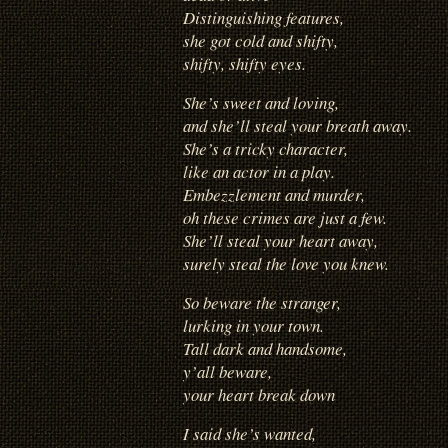
Distinguishing features,
she got cold and shifty,
shifty, shifty eyes.
She’s sweet and loving,
and she’ll steal your breath away.
She’s a tricky character,
like an actor in a play.
Embezzlement and murder,
oh these crimes are just a few.
She’ll steal your heart away,
surely steal the love you knew.
So beware the stranger,
lurking in your town.
Tall dark and handsome,
y’all beware,
your heart break down
I said she’s wanted,