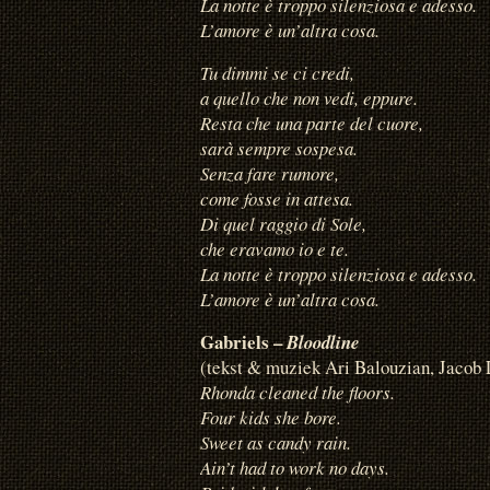
La notte è troppo silenziosa e adesso.
L’amore è un’altra cosa.
Tu dimmi se ci credi,
a quello che non vedi, eppure.
Resta che una parte del cuore,
sarà sempre sospesa.
Senza fare rumore,
come fosse in attesa.
Di quel raggio di Sole,
che eravamo io e te.
La notte è troppo silenziosa e adesso.
L’amore è un’altra cosa.
Gabriels –
Bloodline
(tekst & muziek Ari Balouzian, Jacob
Rhonda cleaned the floors.
Four kids she bore.
Sweet as candy rain.
Ain’t had to work no days.