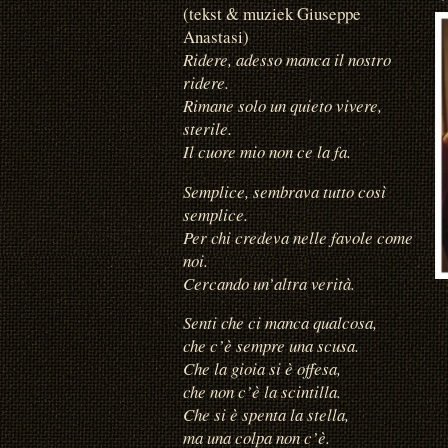
(tekst & muziek Giuseppe
Anastasi)
Ridere, adesso manca il nostro
ridere.
Rimane solo un quieto vivere,
sterile.
Il cuore mio non ce la fa.
Semplice, sembrava tutto così
semplice.
Per chi credeva nelle favole come
noi.
Cercando un’altra verità.
Senti che ci manca qualcosa,
che c’è sempre una scusa.
Che la gioia si è offesa,
che non c’è la scintilla.
Che si è spenta la stella,
ma una colpa non c’è.