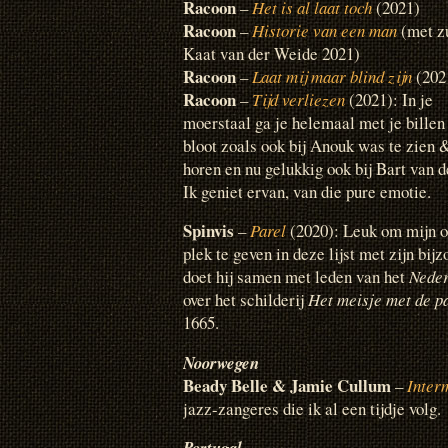
Racoon
–
Het is al laat toch
(2021)
Racoon
–
Historie van een man
(met z
Kaat van der Weide 2021)
Racoon
–
Laat mij maar blind zijn
(202
Racoon
–
Tijd verliezen
(2021): In je
moerstaal ga je helemaal met je billen
bloot zoals ook bij Anouk was te zien 
horen en nu gelukkig ook bij Bart van 
Ik geniet ervan, van die pure emotie.
Spinvis
–
Parel
(2020): Leuk om mijn o
plek te geven in deze lijst met zijn bi
doet hij samen met leden van het
Nede
over het schilderij
Het meisje met de p
1665.
Noorwegen
Beady Belle & Jamie Cullum
–
Inter
jazz-zangeres die ik al een tijdje volg.
Portugal