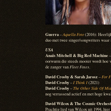
Guerra
–
Aquella Foto
(2016): Heerli
duo met twee singer/songwriters waar i
USA
Anaïs Mitchell & Big Red Machine
oorwurm die steeds mooier wordt hoe v
de zanger van
Fleet Foxes
.
David Crosby & Sarah Jarosz
–
For F
David Crosby
–
I Think I
(2021)
David Crosby
–
The Other Side Of Mid
nog verrassend actief en met hoge kwal
David Wilcox & The Cosmic Orches
Prachtig lied van Wilcox uit 1994, hier