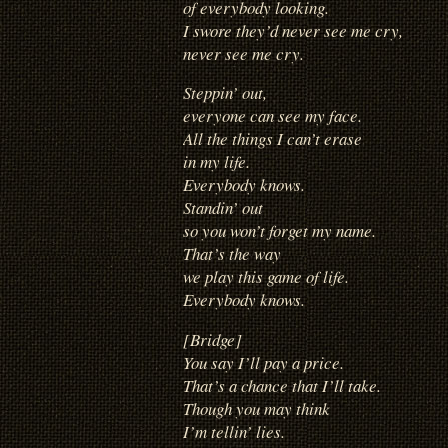
of everybody looking.
I swore they’d never see me cry,
never see me cry.
Steppin’ out,
everyone can see my face.
All the things I can’t erase
in my life.
Everybody knows.
Standin’ out
so you won’t forget my name.
That’s the way
we play this game of life.
Everybody knows.
[Bridge]
You say I’ll pay a price.
That’s a chance that I’ll take.
Though you may think
I’m tellin’ lies.