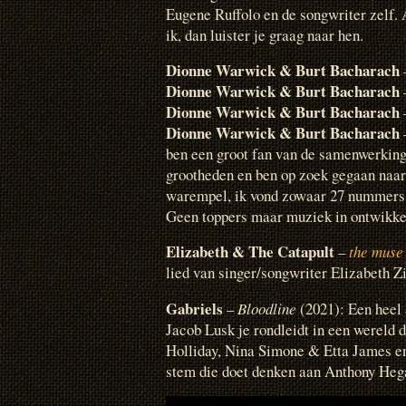
Eugene Ruffolo en de songwriter zelf. 
ik, dan luister je graag naar hen.
Dionne Warwick & Burt Bacharach
Dionne Warwick & Burt Bacharach
Dionne Warwick & Burt Bacharach
Dionne Warwick & Burt Bacharach
ben een groot fan van de samenwerkin
grootheden en ben op zoek gegaan naa
warempel, ik vond zowaar 27 nummers v
Geen toppers maar muziek in ontwikkeli
Elizabeth & The Catapult
–
the muse
lied van singer/songwriter Elizabeth Z
Gabriels
–
Bloodline
(2021): Een heel
Jacob Lusk je rondleidt in een wereld 
Holliday, Nina Simone & Etta James en
stem die doet denken aan Anthony Hega