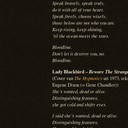
Speak bravely, speak truly,
do it with all of your heart.
Speak freely, choose wisely,
those below are not who you are.
Keep rising, keep shining,
’til the ocean meets the stars.
Bloodline.
Don’t let it destroy you, no.
Bloodline.
Lady Blackbird –
Beware The Strang
(Cover van
The Hypnotics
uit 1973, t
Eugene Dixon (= Gene Chandler))
She’s wanted, dead or alive.
Distinguishing features,
she got cold and shifty eyes.
I said she’s wanted, dead or alive.
Distinguishing features,