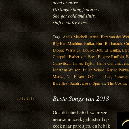
dead or alive.
Distinguishing features,
She got cold and shifty,
shifty, shifty eyes.
Tags:
Anaïs Mitchell
,
Arisa
,
Bart van der We
Big Red Machine
,
Buika
,
Burt Bacharach
,
Cu
Dionne Warwick
,
Douwe Bob
,
El Kanka
,
Ele
Catapult
,
Esther van Hees
,
Eugene Ruffolo
,
F
Gurevitsch
,
James Taylor
,
Jamie Cullum
,
Jes
Jonathan Wilson
,
Julian Velard
,
Karine Polwa
Mariza
,
Nol Havens
,
O'Connor Lee
,
Passenge
Bareilles
,
Sarah Jarosz
,
Spinvis
,
The Cosmic 
Beste Songs van 2018
30.12.2018
Ook dit jaar heb ik weer veel
nieuwe muziek geluisterd op
zoek naar pareltjes, en heb ik