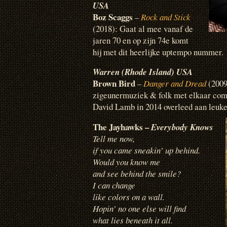
USA
Boz Scaggs
–
Rock and Stick
(2018): Gaat al mee vanaf de
jaren 70 en op zijn 74e komt
hij met dit heerlijke uptempo nummer.
Warren (Rhode Island) USA
Brown Bird
–
Danger and Dread
(2009
zigeunermuziek & folk met elkaar com
David Lamb in 2014 overleed aan leu
The Jayhawks –
Everybody Knows
Tell me now,
if you came sneakin’ up behind.
Would you know me
and see behind the smile?
I can change
like colors on a wall.
Hopin’ no one else will find
what lies beneath it all.