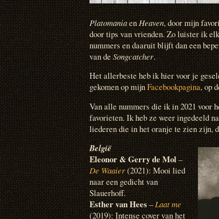
Platomania
en
Heaven
, door mijn favor
door tips van vrienden. Zo luister ik 
nummers en daaruit blijft dan een beper
van de
Songcatcher
.
Het allerbeste heb ik hier voor je gesel
gekomen op mijn
Facebookpagina
, op 
Van alle nummers die ik in 2021 voor he
favorieten. Ik heb ze weer ingedeeld na
liederen die in het oranje te zien zijn,
België
Eleonor & Gerry de Mol
–
De Waaier
(2021): Mooi lied
naar een gedicht van
Slauerhoff.
Esther van Hees
–
Laat me
(2019): Intense cover van het