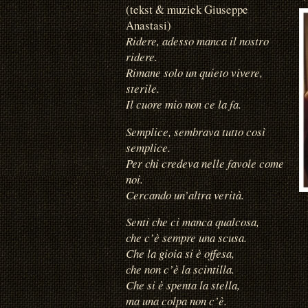
(tekst & muziek Giuseppe
Anastasi)
Ridere, adesso manca il nostro
ridere.
Rimane solo un quieto vivere,
sterile.
Il cuore mio non ce la fa.
Semplice, sembrava tutto così
semplice.
Per chi credeva nelle favole come
noi.
Cercando un’altra verità.
Senti che ci manca qualcosa,
che c’è sempre una scusa.
Che la gioia si è offesa,
che non c’è la scintilla.
Che si è spenta la stella,
ma una colpa non c’è.