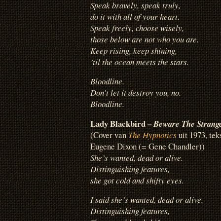
Speak bravely, speak truly,
do it with all of your heart.
Speak freely, choose wisely,
those below are not who you are.
Keep rising, keep shining,
’til the ocean meets the stars.
Bloodline.
Don’t let it destroy you, no.
Bloodline.
Lady Blackbird –
Beware The Strang
(Cover van
The Hypnotics
uit 1973, t
Eugene Dixon (= Gene Chandler))
She’s wanted, dead or alive.
Distinguishing features,
she got cold and shifty eyes.
I said she’s wanted, dead or alive.
Distinguishing features,