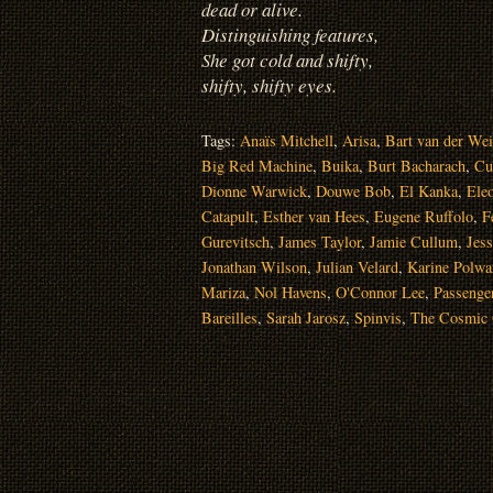
dead or alive.
Distinguishing features,
She got cold and shifty,
shifty, shifty eyes.
Tags:
Anaïs Mitchell
,
Arisa
,
Bart van der We
Big Red Machine
,
Buika
,
Burt Bacharach
,
Cu
Dionne Warwick
,
Douwe Bob
,
El Kanka
,
Ele
Catapult
,
Esther van Hees
,
Eugene Ruffolo
,
F
Gurevitsch
,
James Taylor
,
Jamie Cullum
,
Jes
Jonathan Wilson
,
Julian Velard
,
Karine Polwa
Mariza
,
Nol Havens
,
O'Connor Lee
,
Passenge
Bareilles
,
Sarah Jarosz
,
Spinvis
,
The Cosmic 