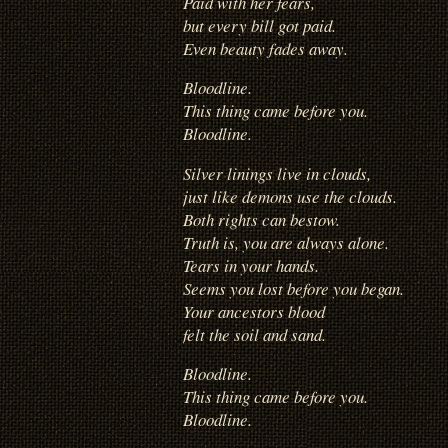
Paid with her fears,
but every bill got paid.
Even beauty fades away.
Bloodline.
This thing came before you.
Bloodline.
Silver linings live in clouds,
just like demons use the clouds.
Both rights can bestow.
Truth is, you are always alone.
Tears in your hands.
Seems you lost before you began.
Your ancestors blood
felt the soil and sand.
Bloodline.
This thing came before you.
Bloodline.