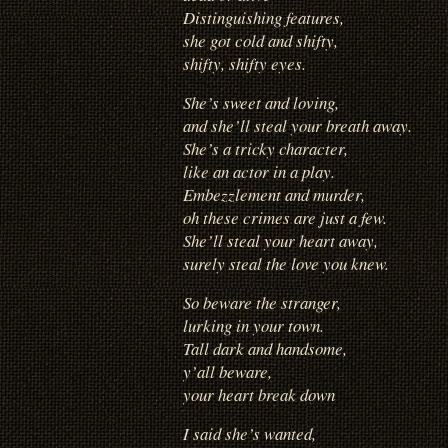
Distinguishing features,
she got cold and shifty,
shifty, shifty eyes.
She’s sweet and loving,
and she’ll steal your breath away.
She’s a tricky character,
like an actor in a play.
Embezzlement and murder,
oh these crimes are just a few.
She’ll steal your heart away,
surely steal the love you knew.
So beware the stranger,
lurking in your town.
Tall dark and handsome,
y’all beware,
your heart break down
I said she’s wanted,