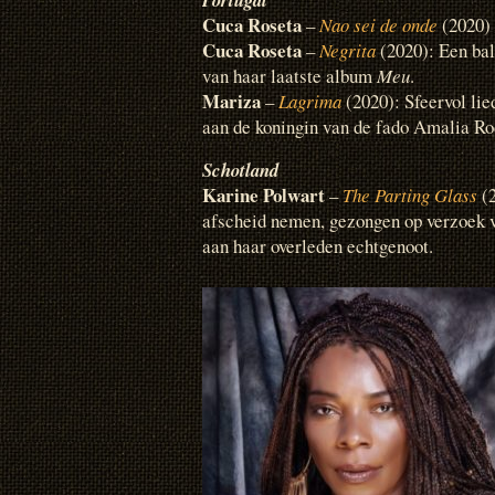
Cuca Roseta
–
Nao sei de onde
(2020)
Cuca Roseta
–
Negrita
(2020): Een ba
van haar laatste album
Meu
.
Mariza
–
Lagrima
(2020): Sfeervol li
aan de koningin van de fado Amalia Ro
Schotland
Karine Polwart
–
The Parting Glass
(2
afscheid nemen, gezongen op verzoek 
aan haar overleden echtgenoot.