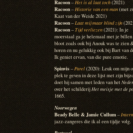
Racoon
–
Het is al laat toch
(2021)
Racoon
–
Historie van een man
(met z
Kaat van der Weide 2021)
Racoon
–
Laat mij maar blind zijn
(202
Racoon
–
Tijd verliezen
(2021): In je
moerstaal ga je helemaal met je billen
bloot zoals ook bij Anouk was te zien 
horen en nu gelukkig ook bij Bart van 
Ik geniet ervan, van die pure emotie.
Spinvis
–
Parel
(2020): Leuk om mijn o
plek te geven in deze lijst met zijn bi
doet hij samen met leden van het
Nede
over het schilderij
Het meisje met de p
1665.
Noorwegen
Beady Belle & Jamie Cullum
–
Inter
jazz-zangeres die ik al een tijdje volg.
Portugal