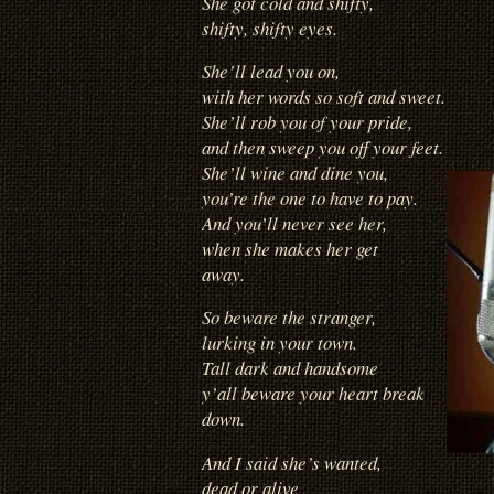
She got cold and shifty,
shifty, shifty eyes.
She’ll lead you on,
with her words so soft and sweet.
She’ll rob you of your pride,
and then sweep you off your feet.
She’ll wine and dine you,
you’re the one to have to pay.
And you’ll never see her,
when she makes her get
away.
So beware the stranger,
lurking in your town.
Tall dark and handsome
y’all beware your heart break
down.
And I said she’s wanted,
dead or alive