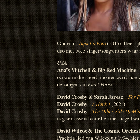
Guerra
–
Aquella Foto
(2016): Heerli
duo met twee singer/songwriters waar i
USA
Anaïs Mitchell & Big Red Machine
oorwurm die steeds mooier wordt hoe v
de zanger van
Fleet Foxes
.
David Crosby & Sarah Jarosz
–
For F
David Crosby
–
I Think I
(2021)
David Crosby
–
The Other Side Of Mid
nog verrassend actief en met hoge kwal
David Wilcox & The Cosmic Orches
Prachtig lied van Wilcox uit 1994, hier