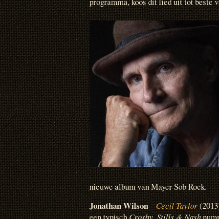
programma, koos dit lied uit tot beste 
nieuwe album van Mayer Sob Rock.
Jonathan Wilson
–
Cecil Taylor
(2013)
een typisch
Crosby, Stills & Nash
numme