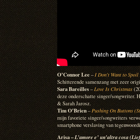
O’Connor Lee
–
I Don’t Want to Spoil
Schitterende samenzang met zeer origi
Sara Bareilles
–
Love Is Christmas
(20
deze onderschatte singer/songwriter. Hi
& Sarah Jarosz.
Tim O’Brien
–
Pushing On Buttons (St
mijn favoriete singer/songwriters verw
smartphone verslaving van tegenwoordi
Arisa –
L’amore e’ un’altra cosa (Lief