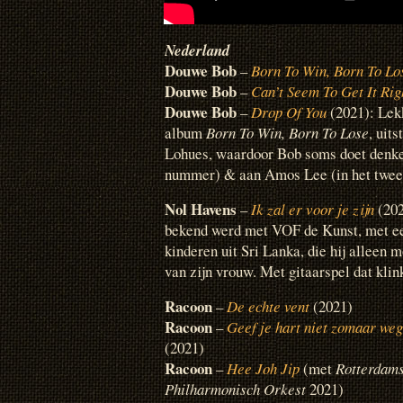
Nederland
Douwe Bob
–
Born To Win, Born To Lo
Douwe Bob
–
Can’t Seem To Get It Rig
Douwe Bob
–
Drop Of You
(2021): Lek
album
Born To Win, Born To Lose
, uit
Lohues, waardoor Bob soms doet denk
nummer) & aan Amos Lee (in het twee
Nol Havens
–
Ik zal er voor je zijn
(202
bekend werd met VOF de Kunst, met een
kinderen uit Sri Lanka, die hij alleen 
van zijn vrouw. Met gitaarspel dat klin
Racoon
–
De echte vent
(2021)
Racoon
–
Geef je hart niet zomaar weg
(2021)
Racoon
–
Hee Joh Jip
(met
Rotterdam
Philharmonisch Orkest
2021)