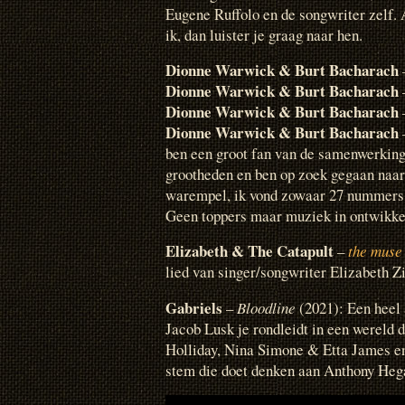
Eugene Ruffolo en de songwriter zelf. 
ik, dan luister je graag naar hen.
Dionne Warwick & Burt Bacharach
Dionne Warwick & Burt Bacharach
Dionne Warwick & Burt Bacharach
Dionne Warwick & Burt Bacharach
ben een groot fan van de samenwerkin
grootheden en ben op zoek gegaan naa
warempel, ik vond zowaar 27 nummers v
Geen toppers maar muziek in ontwikkeli
Elizabeth & The Catapult
–
the muse
lied van singer/songwriter Elizabeth Z
Gabriels
–
Bloodline
(2021): Een heel
Jacob Lusk je rondleidt in een wereld 
Holliday, Nina Simone & Etta James en
stem die doet denken aan Anthony Hega