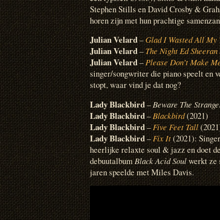
Stephen Stills en David Crosby & Grah
horen zijn met hun prachtige samenzan
Julian Velard
–
Glad I Wasted All My
Julian Velard
–
The Night Ed Sheeran
Julian Velard
–
Please Don’t Make M
singer/songwriter die piano speelt en v
stopt, waar vind je dat nog?
Lady Blackbird
–
Beware The Strange
Lady Blackbird
–
Blackbird
(2021)
Lady Blackbird
–
Five Feet Tall
(2021
Lady Blackbird
–
Fix It
(2021): Singe
heerlijke relaxte soul & jazz en doet d
debuutalbum
Black Acid Soul
werkt ze 
jaren speelde met Miles Davis.