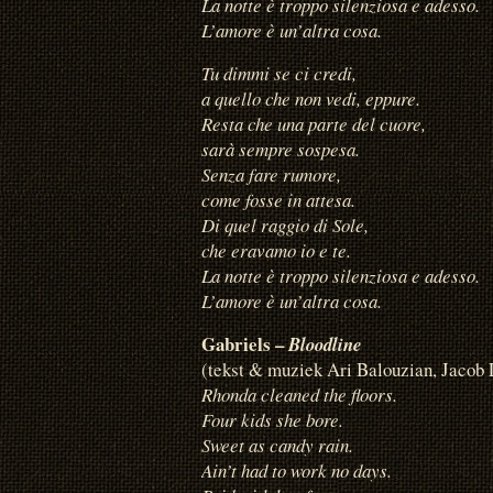
La notte è troppo silenziosa e adesso.
L’amore è un’altra cosa.
Tu dimmi se ci credi,
a quello che non vedi, eppure.
Resta che una parte del cuore,
sarà sempre sospesa.
Senza fare rumore,
come fosse in attesa.
Di quel raggio di Sole,
che eravamo io e te.
La notte è troppo silenziosa e adesso.
L’amore è un’altra cosa.
Gabriels –
Bloodline
(tekst & muziek Ari Balouzian, Jacob
Rhonda cleaned the floors.
Four kids she bore.
Sweet as candy rain.
Ain’t had to work no days.