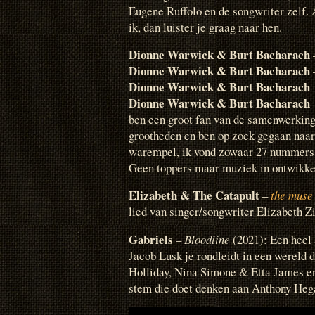
Eugene Ruffolo en de songwriter zelf. 
ik, dan luister je graag naar hen.
Dionne Warwick & Burt Bacharach
Dionne Warwick & Burt Bacharach
Dionne Warwick & Burt Bacharach
Dionne Warwick & Burt Bacharach
ben een groot fan van de samenwerkin
grootheden en ben op zoek gegaan naa
warempel, ik vond zowaar 27 nummers v
Geen toppers maar muziek in ontwikkeli
Elizabeth & The Catapult
–
the muse
lied van singer/songwriter Elizabeth Z
Gabriels
–
Bloodline
(2021): Een heel
Jacob Lusk je rondleidt in een wereld 
Holliday, Nina Simone & Etta James en
stem die doet denken aan Anthony Hega