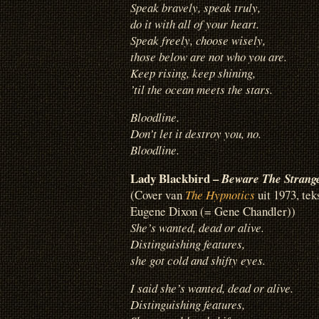
Speak bravely, speak truly,
do it with all of your heart.
Speak freely, choose wisely,
those below are not who you are.
Keep rising, keep shining,
’til the ocean meets the stars.
Bloodline.
Don’t let it destroy you, no.
Bloodline.
Lady Blackbird –
Beware The Strang
(Cover van
The Hypnotics
uit 1973, t
Eugene Dixon (= Gene Chandler))
She’s wanted, dead or alive.
Distinguishing features,
she got cold and shifty eyes.
I said she’s wanted, dead or alive.
Distinguishing features,