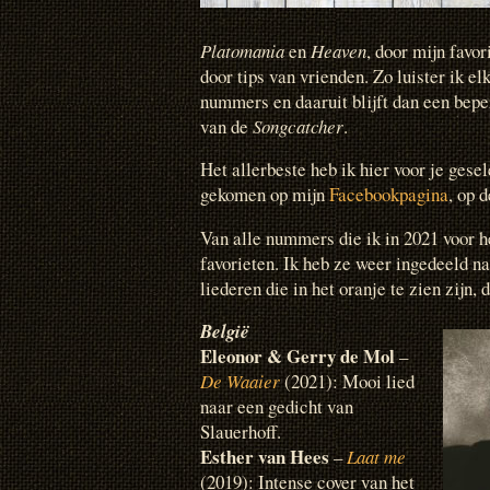
Platomania
en
Heaven
, door mijn favor
door tips van vrienden. Zo luister ik 
nummers en daaruit blijft dan een beper
van de
Songcatcher
.
Het allerbeste heb ik hier voor je gesel
gekomen op mijn
Facebookpagina
, op 
Van alle nummers die ik in 2021 voor he
favorieten. Ik heb ze weer ingedeeld na
liederen die in het oranje te zien zijn,
België
Eleonor & Gerry de Mol
–
De Waaier
(2021): Mooi lied
naar een gedicht van
Slauerhoff.
Esther van Hees
–
Laat me
(2019): Intense cover van het