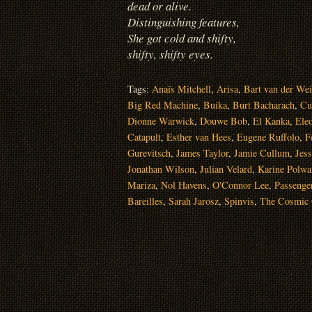
dead or alive.
Distinguishing features,
She got cold and shifty,
shifty, shifty eyes.
Tags:
Anaïs Mitchell
,
Arisa
,
Bart van der We
Big Red Machine
,
Buika
,
Burt Bacharach
,
Cu
Dionne Warwick
,
Douwe Bob
,
El Kanka
,
Ele
Catapult
,
Esther van Hees
,
Eugene Ruffolo
,
F
Gurevitsch
,
James Taylor
,
Jamie Cullum
,
Jes
Jonathan Wilson
,
Julian Velard
,
Karine Polwa
Mariza
,
Nol Havens
,
O'Connor Lee
,
Passenge
Bareilles
,
Sarah Jarosz
,
Spinvis
,
The Cosmic 