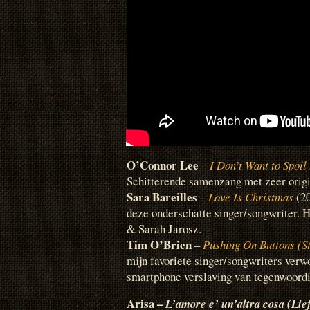
O’Connor Lee
–
I Don’t Want to Spoil
Schitterende samenzang met zeer origi
Sara Bareilles
–
Love Is Christmas
(20
deze onderschatte singer/songwriter. Hi
& Sarah Jarosz.
Tim O’Brien
–
Pushing On Buttons (St
mijn favoriete singer/songwriters verw
smartphone verslaving van tegenwoordi
Arisa –
L’amore e’ un’altra cosa (Lief