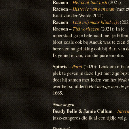
Racoon
–
Het is al laat toch
(2021)
Racoon
–
Historie van een man
(met z
Kaat van der Weide 2021)
Racoon
–
Laat mij maar blind zijn
(202
Racoon
–
Tijd verliezen
(2021): In je
moerstaal ga je helemaal met je billen
bloot zoals ook bij Anouk was te zien 
horen en nu gelukkig ook bij Bart van 
Ik geniet ervan, van die pure emotie.
Spinvis
–
Parel
(2020): Leuk om mijn o
plek te geven in deze lijst met zijn bi
doet hij samen met leden van het
Nede
over het schilderij
Het meisje met de p
1665.
Noorwegen
Beady Belle & Jamie Cullum
–
Inter
jazz-zangeres die ik al een tijdje volg.
Portugal