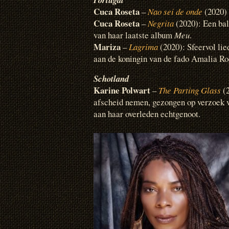
Cuca Roseta
–
Nao sei de onde
(2020)
Cuca Roseta
–
Negrita
(2020): Een ba
van haar laatste album
Meu
.
Mariza
–
Lagrima
(2020): Sfeervol li
aan de koningin van de fado Amalia Ro
Schotland
Karine Polwart
–
The Parting Glass
(2
afscheid nemen, gezongen op verzoek 
aan haar overleden echtgenoot.