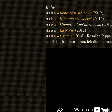
Italië
Arisa
–
Bene se ti sta bene
(2012)
Arisa
–
Il tempo che verra’
(2012)
Arisa
–
L’amore e’ un’altra cosa
(2012
Arisa
–
La Notte
(2012)
Arisa
–
Vasame
(2018): Rosalba Pippa
heerlijke Italiaanse muziek die me me