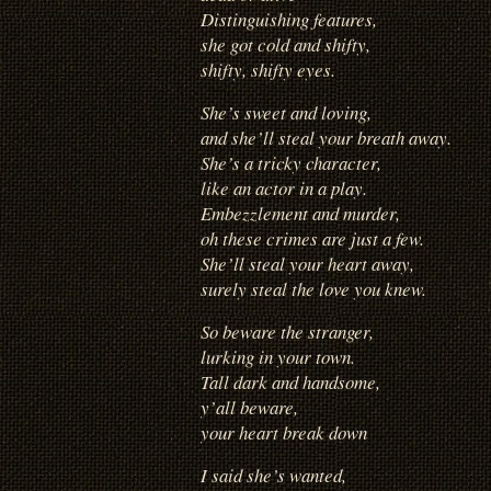
Distinguishing features,
she got cold and shifty,
shifty, shifty eyes.
She’s sweet and loving,
and she’ll steal your breath away.
She’s a tricky character,
like an actor in a play.
Embezzlement and murder,
oh these crimes are just a few.
She’ll steal your heart away,
surely steal the love you knew.
So beware the stranger,
lurking in your town.
Tall dark and handsome,
y’all beware,
your heart break down
I said she’s wanted,