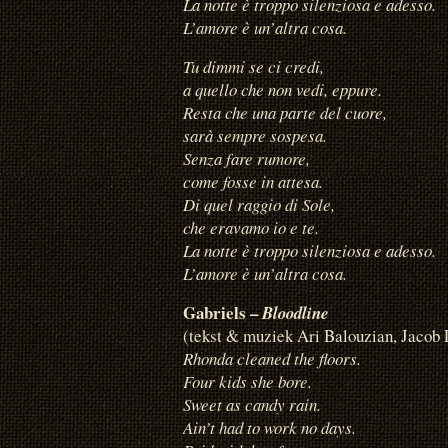
La notte è troppo silenziosa e adesso.
L’amore è un’altra cosa.
Tu dimmi se ci credi,
a quello che non vedi, eppure.
Resta che una parte del cuore,
sarà sempre sospesa.
Senza fare rumore,
come fosse in attesa.
Di quel raggio di Sole,
che eravamo io e te.
La notte è troppo silenziosa e adesso.
L’amore è un’altra cosa.
Gabriels –
Bloodline
(tekst & muziek Ari Balouzian, Jacob
Rhonda cleaned the floors.
Four kids she bore.
Sweet as candy rain.
Ain’t had to work no days.