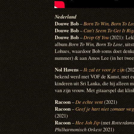
Nederland
Douwe Bob
–
Born To Win, Born To Lo
Douwe Bob
–
Can’t Seem To Get It Rig
Douwe Bob
–
Drop Of You
(2021): Lek
album
Born To Win, Born To Lose
, uit
Lohues, waardoor Bob soms doet denk
nummer) & aan Amos Lee (in het twee
Nol Havens
–
Ik zal er voor je zijn
(202
bekend werd met VOF de Kunst, met een
kinderen uit Sri Lanka, die hij alleen 
van zijn vrouw. Met gitaarspel dat klin
Racoon
–
De echte vent
(2021)
Racoon
–
Geef je hart niet zomaar weg
(2021)
Racoon
–
Hee Joh Jip
(met
Rotterdam
Philharmonisch Orkest
2021)