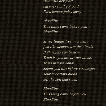
Paid with her fears,
but every bill got paid.
Even beauty fades away.
Bloodline.
This thing came before you.
Bloodline.
Silver linings live in clouds,
just like demons use the clouds.
Both rights can bestow.
Truth is, you are always alone.
Tears in your hands.
Seems you lost before you began.
Your ancestors blood
felt the soil and sand.
Bloodline.
This thing came before you.
Bloodline.