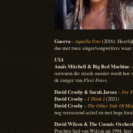
Guerra
–
Aquella Foto
(2016): Heerli
duo met twee singer/songwriters waar i
USA
Anaïs Mitchell & Big Red Machine
oorwurm die steeds mooier wordt hoe v
de zanger van
Fleet Foxes
.
David Crosby & Sarah Jarosz
–
For F
David Crosby
–
I Think I
(2021)
David Crosby
–
The Other Side Of Mid
nog verrassend actief en met hoge kwal
David Wilcox & The Cosmic Orches
Prachtig lied van Wilcox uit 1994, hier