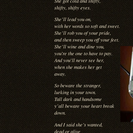
She got cold and shifty,
shifty, shifty eyes.
She’ll lead you on,
with her words so soft and sweet.
She’ll rob you of your pride,
and then sweep you off your feet.
She’ll wine and dine you,
you’re the one to have to pay.
And you’ll never see her,
when she makes her get
away.
So beware the stranger,
lurking in your town.
Tall dark and handsome
y’all beware your heart break
down.
And I said she’s wanted,
dead or alive