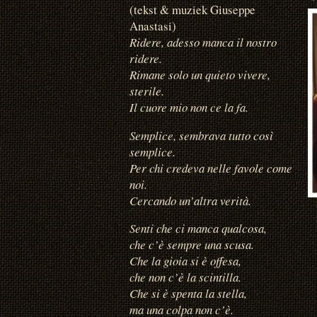
(tekst & muziek Giuseppe
Anastasi)
Ridere, adesso manca il nostro
ridere.
Rimane solo un quieto vivere,
sterile.
Il cuore mio non ce la fa.
Semplice, sembrava tutto così
semplice.
Per chi credeva nelle favole come
noi.
Cercando un’altra verità.
Senti che ci manca qualcosa,
che c’è sempre una scusa.
Che la gioia si è offesa,
che non c’è la scintilla.
Che si è spenta la stella,
ma una colpa non c’è.