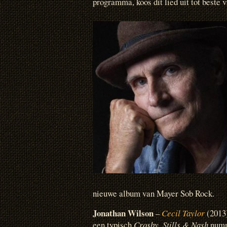
programma, koos dit lied uit tot beste 
nieuwe album van Mayer Sob Rock.
Jonathan Wilson
–
Cecil Taylor
(2013)
een typisch
Crosby, Stills & Nash
numme