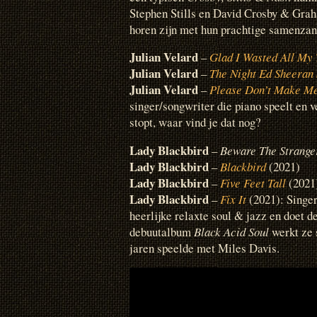
Stephen Stills en David Crosby & Grah
horen zijn met hun prachtige samenzan
Julian Velard
–
Glad I Wasted All My
Julian Velard
–
The Night Ed Sheeran
Julian Velard
–
Please Don’t Make M
singer/songwriter die piano speelt en v
stopt, waar vind je dat nog?
Lady Blackbird
–
Beware The Strange
Lady Blackbird
–
Blackbird
(2021)
Lady Blackbird
–
Five Feet Tall
(2021
Lady Blackbird
–
Fix It
(2021): Singe
heerlijke relaxte soul & jazz en doet d
debuutalbum
Black Acid Soul
werkt ze 
jaren speelde met Miles Davis.