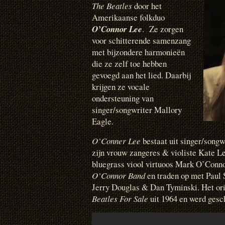
The Beatles
door het
Amerikaanse folkduo
O’Connor Lee
. Ze zorgen
voor schitterende samenzang
met bijzondere harmonieën
die ze zelf toe hebben
gevoegd aan het lied. Daarbij
krijgen ze vocale
ondersteuning van
singer/songwriter Mallory
Eagle.
O’Conner Lee
bestaat uit singer/songw
zijn vrouw zangeres & violiste Kate Le
bluegrass viool virtuoos Mark O’Conno
O’Connor Band
en traden op met Paul
Jerry Douglas & Dan Tyminski. Het ori
Beatles For Sale
uit 1964 en werd gesc