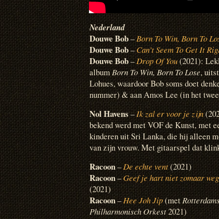
Nederland
Douwe Bob
–
Born To Win, Born To Lo
Douwe Bob
–
Can’t Seem To Get It Rig
Douwe Bob
–
Drop Of You
(2021): Lek
album
Born To Win, Born To Lose
, uit
Lohues, waardoor Bob soms doet denk
nummer) & aan Amos Lee (in het twee
Nol Havens
–
Ik zal er voor je zijn
(202
bekend werd met VOF de Kunst, met een
kinderen uit Sri Lanka, die hij alleen 
van zijn vrouw. Met gitaarspel dat klin
Racoon
–
De echte vent
(2021)
Racoon
–
Geef je hart niet zomaar weg
(2021)
Racoon
–
Hee Joh Jip
(met
Rotterdam
Philharmonisch Orkest
2021)