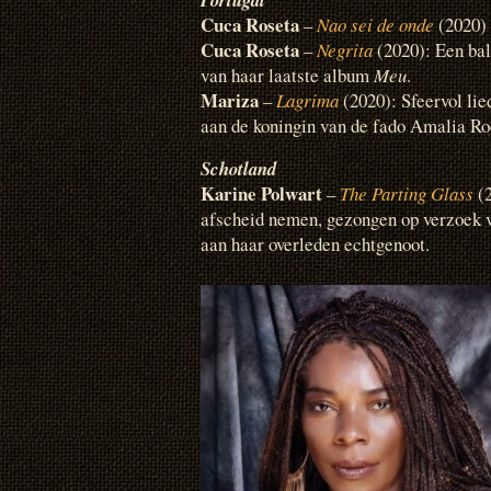
Cuca Roseta
–
Nao sei de onde
(2020)
Cuca Roseta
–
Negrita
(2020): Een ba
van haar laatste album
Meu
.
Mariza
–
Lagrima
(2020): Sfeervol li
aan de koningin van de fado Amalia Ro
Schotland
Karine Polwart
–
The Parting Glass
(2
afscheid nemen, gezongen op verzoek 
aan haar overleden echtgenoot.