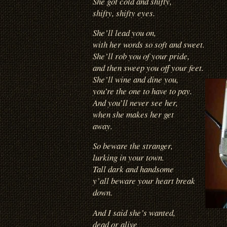
She got cold and shifty,
shifty, shifty eyes.
She’ll lead you on,
with her words so soft and sweet.
She’ll rob you of your pride,
and then sweep you off your feet.
She’ll wine and dine you,
you’re the one to have to pay.
And you’ll never see her,
when she makes her get
away.
So beware the stranger,
lurking in your town.
Tall dark and handsome
y’all beware your heart break
down.
And I said she’s wanted,
dead or alive