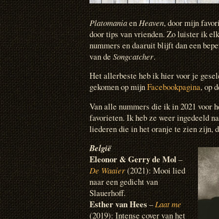
Platomania
en
Heaven
, door mijn favor
door tips van vrienden. Zo luister ik 
nummers en daaruit blijft dan een beper
van de
Songcatcher
.
Het allerbeste heb ik hier voor je gesel
gekomen op mijn
Facebookpagina
, op 
Van alle nummers die ik in 2021 voor he
favorieten. Ik heb ze weer ingedeeld na
liederen die in het oranje te zien zijn,
België
Eleonor & Gerry de Mol
–
De Waaier
(2021): Mooi lied
naar een gedicht van
Slauerhoff.
Esther van Hees
–
Laat me
(2019): Intense cover van het