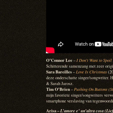
O’Connor Lee
–
I Don’t Want to Spoil
Schitterende samenzang met zeer origi
Sara Bareilles
–
Love Is Christmas
(20
deze onderschatte singer/songwriter. Hi
& Sarah Jarosz.
Tim O’Brien
–
Pushing On Buttons (St
mijn favoriete singer/songwriters verw
smartphone verslaving van tegenwoordi
Arisa –
L’amore e’ un’altra cosa (Lief