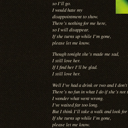
so I’ll go.
I would hate my
disappointment to show.
There’s nothing for me here,
so I will disappear.
If she turns up while I’m gone,
please let me know.
Though tonight she’s made me sad,
I still love her.
If I find her I’ll be glad.
I still love her.
Well I’ve had a drink or two and I don’t
There’s no fun in what I do if she’s not 
I wonder what went wrong.
I’ve waited far too long.
But I think I’ll take a walk and look for
If she turns up while I’m gone,
please let me know.