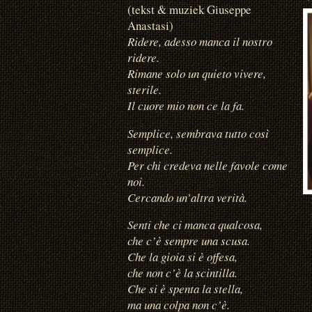
(tekst & muziek Giuseppe
Anastasi)
Ridere, adesso manca il nostro
ridere.
Rimane solo un quieto vivere,
sterile.
Il cuore mio non ce la fa.
Semplice, sembrava tutto così
semplice.
Per chi credeva nelle favole come
noi.
Cercando un’altra verità.
Senti che ci manca qualcosa,
che c’è sempre una scusa.
Che la gioia si è offesa,
che non c’è la scintilla.
Che si è spenta la stella,
ma una colpa non c’è.