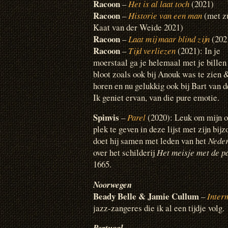
Racoon
–
Het is al laat toch
(2021)
Racoon
–
Historie van een man
(met z
Kaat van der Weide 2021)
Racoon
–
Laat mij maar blind zijn
(202
Racoon
–
Tijd verliezen
(2021): In je
moerstaal ga je helemaal met je billen
bloot zoals ook bij Anouk was te zien 
horen en nu gelukkig ook bij Bart van 
Ik geniet ervan, van die pure emotie.
Spinvis
–
Parel
(2020): Leuk om mijn o
plek te geven in deze lijst met zijn bi
doet hij samen met leden van het
Nede
over het schilderij
Het meisje met de p
1665.
Noorwegen
Beady Belle & Jamie Cullum
–
Inter
jazz-zangeres die ik al een tijdje volg.
Portugal