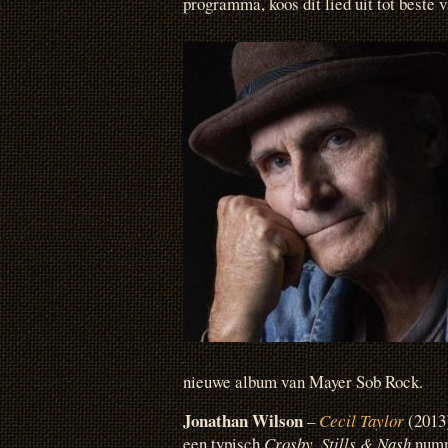
programma, koos dit lied uit tot beste 
nieuwe album van Mayer Sob Rock.
Jonathan Wilson
–
Cecil Taylor
(2013)
een typisch
Crosby, Stills & Nash
numme