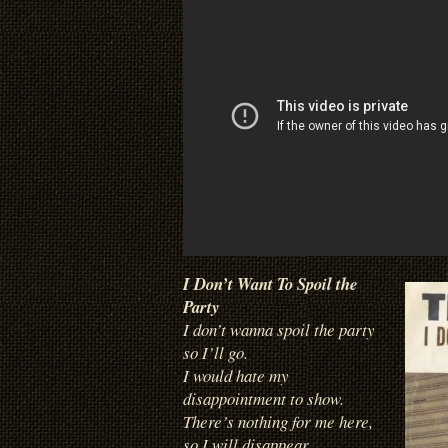
I Don’t Want To Spoil the
Party
I don’t wanna spoil the party
so I’ll go.
I would hate my
disappointment to show.
There’s nothing for me here,
so I will disappear.