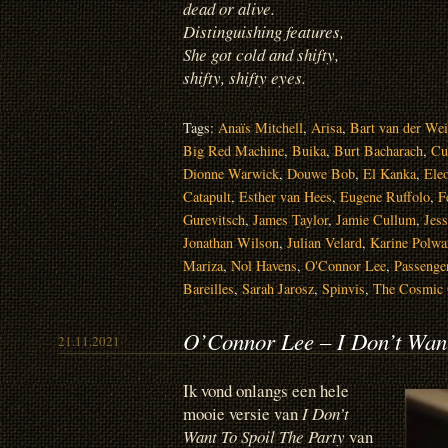
dead or alive.
Distinguishing features,
She got cold and shifty,
shifty, shifty eyes.
Tags:
Anaïs Mitchell
,
Arisa
,
Bart van der We
Big Red Machine
,
Buika
,
Burt Bacharach
,
Cu
Dionne Warwick
,
Douwe Bob
,
El Kanka
,
Ele
Catapult
,
Esther van Hees
,
Eugene Ruffolo
,
F
Gurevitsch
,
James Taylor
,
Jamie Cullum
,
Jes
Jonathan Wilson
,
Julian Velard
,
Karine Polwa
Mariza
,
Nol Havens
,
O'Connor Lee
,
Passenge
Bareilles
,
Sarah Jarosz
,
Spinvis
,
The Cosmic 
O’Connor Lee – I Don’t Want
21.11.2021
Ik vond onlangs een hele
mooie versie van
I Don’t
Want To Spoil The Party
van