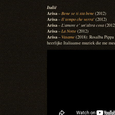
Italië
Arisa
–
Bene se ti sta bene
(2012)
Arisa
–
Il tempo che verra’
(2012)
Arisa
–
L’amore e’ un’altra cosa
(2012
Arisa
–
La Notte
(2012)
Arisa
–
Vasame
(2018): Rosalba Pippa
heerlijke Italiaanse muziek die me me