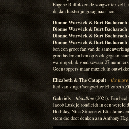
Eugene Ruffolo en de songwriter zelf. 
ik, dan luister je graag naar hen.
Dionne Warwick & Burt Bacharach
Dionne Warwick & Burt Bacharach
Dionne Warwick & Burt Bacharach
Dionne Warwick & Burt Bacharach
ben een groot fan van de samenwerkin
grootheden en ben op zoek gegaan naa
warempel, ik vond zowaar 27 nummers v
Geen toppers maar muziek in ontwikkeli
Elizabeth & The Catapult
–
the muse
lied van singer/songwriter Elizabeth Z
Gabriels
–
Bloodline
(2021): Een heel
Jacob Lusk je rondleidt in een wereld 
Holliday, Nina Simone & Etta James en
stem die doet denken aan Anthony Hega