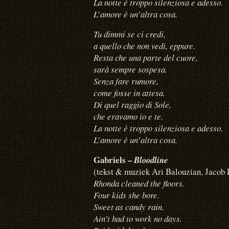
La notte è troppo silenziosa e adesso.
L’amore è un’altra cosa.
Tu dimmi se ci credi,
a quello che non vedi, eppure.
Resta che una parte del cuore,
sarà sempre sospesa.
Senza fare rumore,
come fosse in attesa.
Di quel raggio di Sole,
che eravamo io e te.
La notte è troppo silenziosa e adesso.
L’amore è un’altra cosa.
Gabriels –
Bloodline
(tekst & muziek Ari Balouzian, Jacob
Rhonda cleaned the floors.
Four kids she bore.
Sweet as candy rain.
Ain’t had to work no days.