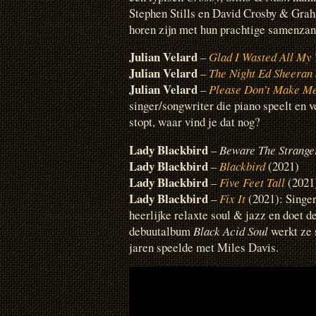
Stephen Stills en David Crosby & Grah
horen zijn met hun prachtige samenzan
Julian Velard
–
Glad I Wasted All My
Julian Velard
–
The Night Ed Sheeran
Julian Velard
–
Please Don’t Make M
singer/songwriter die piano speelt en v
stopt, waar vind je dat nog?
Lady Blackbird
–
Beware The Strange
Lady Blackbird
–
Blackbird
(2021)
Lady Blackbird
–
Five Feet Tall
(2021
Lady Blackbird
–
Fix It
(2021): Singe
heerlijke relaxte soul & jazz en doet d
debuutalbum
Black Acid Soul
werkt ze 
jaren speelde met Miles Davis.