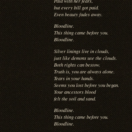
Paid with her fears,
but every bill got paid.
Even beauty fades away.
Bloodline.
This thing came before you.
Bloodline.
Silver linings live in clouds,
just like demons use the clouds.
Both rights can bestow.
Truth is, you are always alone.
Tears in your hands.
Seems you lost before you began.
Your ancestors blood
felt the soil and sand.
Bloodline.
This thing came before you.
Bloodline.