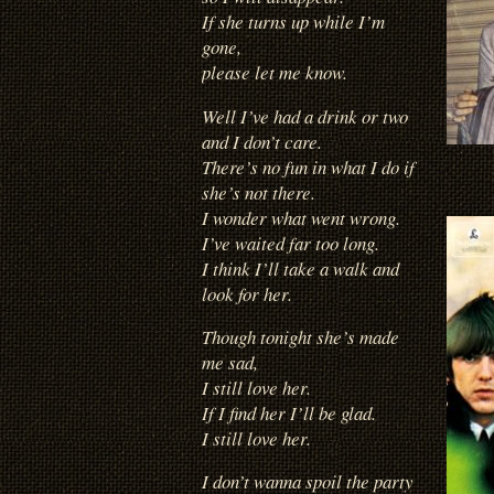
If she turns up while I’m
gone,
please let me know.
Well I’ve had a drink or two
and I don’t care.
There’s no fun in what I do if
she’s not there.
I wonder what went wrong.
I’ve waited far too long.
I think I’ll take a walk and
look for her.
Though tonight she’s made
me sad,
I still love her.
If I find her I’ll be glad.
I still love her.
I don’t wanna spoil the party