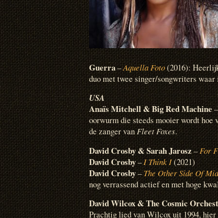
Guerra
–
Aquella Foto
(2016): Heerli
duo met twee singer/songwriters waar i
USA
Anaïs Mitchell & Big Red Machine
oorwurm die steeds mooier wordt hoe v
de zanger van
Fleet Foxes
.
David Crosby & Sarah Jarosz
–
For F
David Crosby
–
I Think I
(2021)
David Crosby
–
The Other Side Of Mid
nog verrassend actief en met hoge kwal
David Wilcox & The Cosmic Orches
Prachtig lied van Wilcox uit 1994, hier