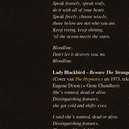
Speak bravely, speak truly,
do it with all of your heart.
Speak freely, choose wisely,
those below are not who you are.
Keep rising, keep shining,
’til the ocean meets the stars.
Bloodline.
Don’t let it destroy you, no.
Bloodline.
Lady Blackbird –
Beware The Strang
(Cover van
The Hypnotics
uit 1973, t
Eugene Dixon (= Gene Chandler))
She’s wanted, dead or alive.
Distinguishing features,
she got cold and shifty eyes.
I said she’s wanted, dead or alive.
Distinguishing features,