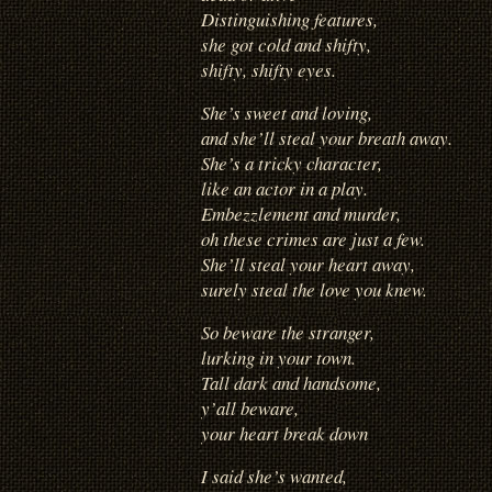
Distinguishing features,
she got cold and shifty,
shifty, shifty eyes.
She’s sweet and loving,
and she’ll steal your breath away.
She’s a tricky character,
like an actor in a play.
Embezzlement and murder,
oh these crimes are just a few.
She’ll steal your heart away,
surely steal the love you knew.
So beware the stranger,
lurking in your town.
Tall dark and handsome,
y’all beware,
your heart break down
I said she’s wanted,