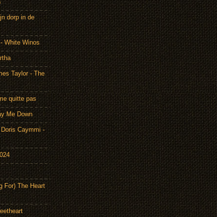
s
n dorp in de
 - White Winos
rtha
es Taylor - The
me quitte pas
Lay Me Down
Doris Caymmi -
2024
g For) The Heart
eetheart