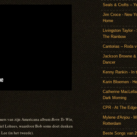
Seals & Crofts – Y
Jim Croce - New Y
Home
Livingston Taylor 
The Rainbow
Cantorias – Roda v
Jackson Browne & 
Dancer
Kenny Rankin - In
Karin Bloemen - He
Catherine MacLella
Dark Morning
CPR - At The Edge
Mylene d'Anjou - Me
ers van zijn Americana album
Born To Win,
Rotterdam
niel Lohues, waardoor Bob soms doet denken
Lee (in het tweede).
Beste Songs van 