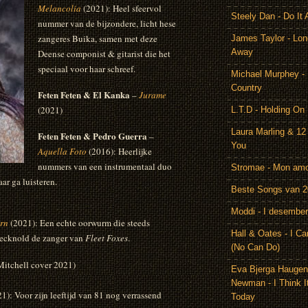
Melancolia
(2021): Heel sfeervol
Steely Dan - Do It 
nummer van de bijzondere, licht hese
zangeres Buika, samen met deze
James Taylor - Lon
Away
Deense componist & gitarist die het
speciaal voor haar schreef.
Michael Murphey -
Country
Feten Feten & El Kanka
–
Jurame
(2021)
L.T.D - Holding On
Laura Marling & 12
Feten Feten & Pedro Guerra
–
You
Aquella Foto
(2016): Heerlijke
nummers van een instrumentaal duo
Stromae - Mon am
ar ga luisteren.
Beste Songs van 
Moddi - I desember
rn
(2021): Een echte oorwurm die steeds
Hall & Oates - I Ca
Pecknold de zanger van
Fleet Foxes
.
(No Can Do)
Mitchell cover 2021)
Eva Bjerga Hauge
Newman - I Think I
1): Voor zijn leeftijd van 81 nog verrassend
Today