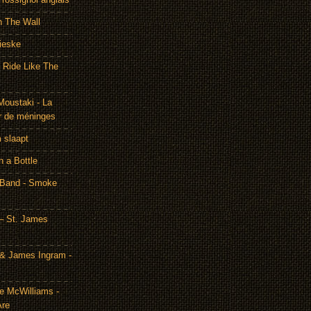
h The Wall
ieske
- Ride Like The
Moustaki - La
r de méninges
m slaapt
n a Bottle
 Band - Smoke
– St. James
& James Ingram -
te McWilliams -
Are