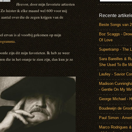
Heaven
, door mijn favoriete artiesten
 Zo luister ik elke maand wel 600 voor mij
Recente artikel
 aantal over die de zegen krijgen van de
Beste Songs van 
Boz Scaggs - Drow
Veel ervan is al voorbij gekomen op mijn
Of Love
rogramma
.
Supertramp - The L
orde zijn dit mijn favorieten. Ik heb ze weer
en die in het oranje te zien zijn, dan kun je ze
Sara Bareilles & R
She Used To Be M
Laufey - Savior Co
Madison Cunningh
- Gentle On My Mi
George Michael - 
Boudewijn de Groot
Paul Simon - Amer
Marco Rodrigues &