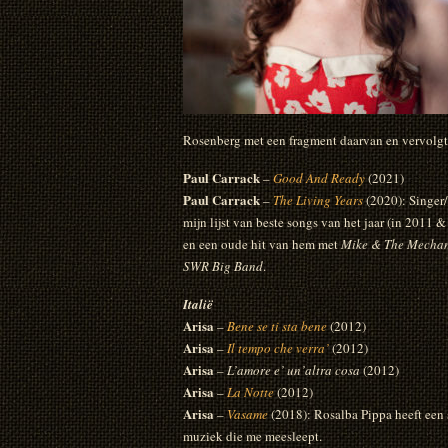
Rosenberg met een fragment daarvan en vervolgt
Paul Carrack
–
Good And Ready
(2021)
Paul Carrack
–
The Living Years
(2020): Singer/
mijn lijst van beste songs van het jaar (in 201
en een oude hit van hem met
Mike & The Mechan
SWR Big Band
.
Italië
Arisa
–
Bene se ti sta bene
(2012)
Arisa
–
Il tempo che verra’
(2012)
Arisa
–
L’amore e’ un’altra cosa
(2012)
Arisa
–
La Notte
(2012)
Arisa
–
Vasame
(2018): Rosalba Pippa heeft een 
muziek die me meesleept.