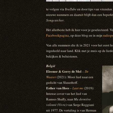
te volgen via
YouTube
en door tips van vrienden.
nieuwe nummers en daaruit blijft dan een beperkt
Songcatcher
.
Het allerbeste heb ik hier voor je geselecteerd. 
Facebookpagina
, op deze blog en in mijn
radiop
Van alle nummers die ik in 2021 voor het eerst ho
ingedeeld naar land. Klik met je muis op de lieder
bekijken & beluisteren.
België
Eleonor & Gerry de Mol
–
De
Waaier
(2021): Mooi lied naar een
gedicht van Slauerhoff.
Esther van Hees
–
Laat me
(2019):
Intense cover van het lied van
Ramses Shaffy, naar
Ma dernière
volonté (Vivre)
van Serge Reggiani
uit 1977. De vertaling is van Herman