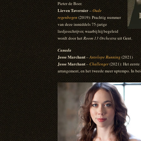
Pieter de Boer.
Lieven Tavernier
–
Oude
regenbogen
(2019): Prachtig nummer
van deze inmiddels 75-jarige
liedjesschrijver, waarbij hij begeleid
wordt door het
Room 13 Orchestra
uit Gent.
Canada
Jesse Marchant
–
Antelope Running
(2021)
Jesse Marchant
–
Challenger
(2021): Het eerste
arrangement, en het tweede meer uptempo. In beid