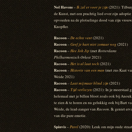
Nol Havens
–
Ik zal er voor je zijn
(2021): Tilbur
de Kunst, met een prachtig lied over zijn adoptie 
opvoeden na de plotselinge dood van zijn vrouw. 
Knopfler.
Racoon
–
De echte vent
(2021)
Racoon
–
Geef je hart niet zomaar weg
(2021)
Racoon
–
Hee Joh Jip
(met
Rotterdams
Philharmonisch Orkest
2021)
Racoon
–
Het is al laat toch
(2021)
Racoon
–
Historie van een man
(met zus Kaat va
Weide 2021)
Racoon
–
Laat mij maar blind zijn
(2021)
Racoon
–
Tijd verliezen
(2021): In je moerstaal g
helemaal met je billen bloot zoals ook bij Anouk
te zien & te horen en nu gelukkig ook bij Bart va
Weide, de lead-zanger van
Racoon
. Ik geniet erv
van die pure emotie.
Spinvis
–
Parel
(2020): Leuk om mijn oude straat