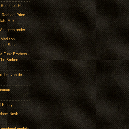
It Becomes Her
 Rachael Price -
late Milk
Als geen ander
& Madison
hbor Song
e Funk Brothers -
The Broken
lderij van de
oracao
f Plenty
aham Nash -
rossignol anglais