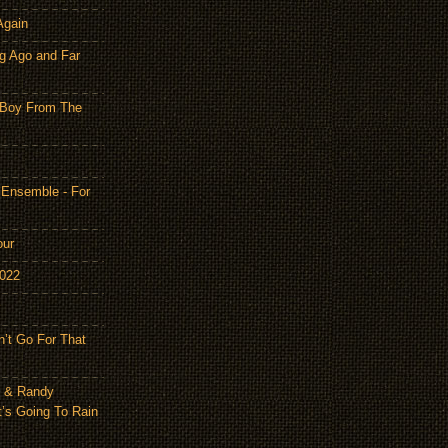
Again
g Ago and Far
 Boy From The
 Ensemble - For
our
2022
n’t Go For That
n & Randy
t’s Going To Rain