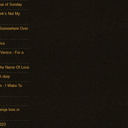
ear of Sunday
ork’s Not My
- Somewhere Over
iva
Venice - For a
 the Name Of Love
t dorp
n - I Wake To
isje loos in
2023