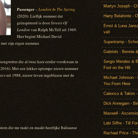
Martyn Joseph - C
Passenger
–
London In The Spring
(2020): Lieflijk nummer dat
Harry Belafonte - O
geïnspireerd is door
Streets Of
Ernst & Luna Jansz
London
van Ralph McTell uit 1969.
valt
Hier begint Michael David
Supertramp - Scho
 met zijn eigen nummer.
Gabriels - Bennie 
songwriter die al twee keer eerder voorkwam in
Sergio Mendes & Br
Fool on the Hill
1 & 2016). Met een lekker uptempo nieuw nummer
ics
uit 1988, nieuw leven ingeblazen met de
Michael Johnson - 
You From Here
Calexico & Takim -
Dick Annegarn - Bé
Maxwell - Ascensi
Labi Siffre - Till Fo
stem die me raakt en maakt heerlijke Italiaanse
Rachael Price - T