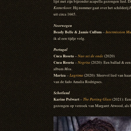
lijst met zijn bijzonder acapella gezongen lied. 
Kamerkoor
. Hij nummer gaat over het schilderij
H
uit circa 1665.
Noorwegen
Beady Belle & Jamie Cullum
–
Intermission Mu
ik al een tijdje volg.
Portugal
Cuca Roseta
–
Nao sei de onde
(2020)
Cuca Roseta
–
Negrita
(2020): Een ballad & ee
album
Meu
.
Mariza
–
Lagrima
(2020): Sfeervol lied van haa
van de fado Amalia Rodrigues.
Schotland
Karine Polwart
–
The Parting Glass
(2021): Een 
gezongen op verzoek van Margaret Atwood, als h