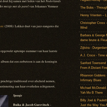
Dat doet hij samen met leden van het
Nederlands
et meisje met de parel
van Johannes Vermeer
The Bobs - Throug
Henny Vrienten – L
Christopher Cross 
sic
(2008): Lekker duet van jazz-zangeres die
Wind
Barbara & George 
dame brune & Fleu
Zijlstra - Durgerda
n opgewekt uptempo nummer van haar laatste
A.J. Croce - Time i
r album dat een eerbetoon is aan de koningin
Sanford Townsend
From A Distant Fire
Rhiannon Giddens 
Infirmary Blues
prachtige traditional over afscheid nemen,
erinnering aan haar overleden echtgenoot.
Michael McDonald 
Yah Mo B There
Spanje
Billy Joel & Paulet
Buika & Jacob Gurevitsch
–
Just the Way You 