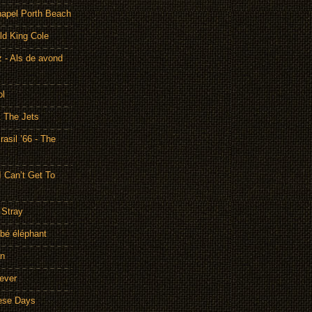
hapel Porth Beach
ld King Cole
 - Als de avond
ol
& The Jets
asil ’66 - The
I Can’t Get To
 Stray
bé éléphant
on
rever
hese Days