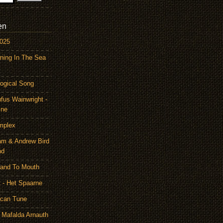
en
2025
ning In The Sea
ogical Song
ufus Wainwright -
ine
mplex
am & Andrew Bird
nd
Hand To Mouth
 - Het Spaarne
ican Tune
 Mafalda Arnauth