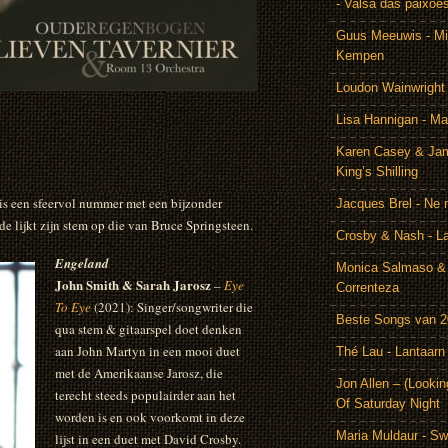
- Valsa das paixoe
Guus Meeuwis - Mij
Kempen
Loudon Wainwright
Lisa Hannigan - Ma
Karen Casey & Jam
King’s Shilling
 is een sfeervol nummer met een bijzonder
Jacques Brel - Ne 
e lijkt zijn stem op die van Bruce Springsteen.
Crosby & Nash - 
Engeland
Monica Salmaso & 
John Smith & Sarah Jarosz
–
Eye
Correnteza
To Eye
(2021): Singer/songwriter die
Beste Songs van 
qua stem & gitaarspel doet denken
aan John Martyn in een mooi duet
Thé Lau - Lantaarn
met de Amerikaanse Jarosz, die
Jon Allen – (Lookin
terecht steeds populairder aan het
Of Saturday Night
worden is en ook voorkomt in deze
Maria Muldaur - Sw
lijst in een duet met David Crosby.