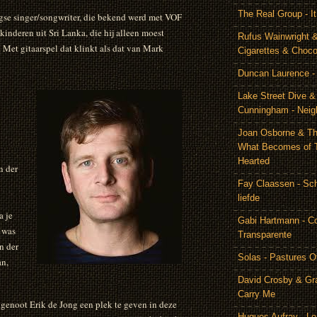
The Real Group - 
gse singer/songwriter, die bekend werd met VOF
kinderen uit Sri Lanka, die hij alleen moest
Rufus Wainwright &
Met gitaarspel dat klinkt als dat van Mark
Cigarettes & Choco
Duncan Laurence - 
Lake Street Dive 
Cunningham - Neig
Joan Osborne & Th
What Becomes of 
Hearted
n der
Fay Claassen - Schi
liefde
a je
Gabi Hartmann - C
 was
Transparente
n der
Solas - Pastures O
an,
David Crosby & Gr
Carry Me
genoot Erik de Jong een plek te geven in deze
Hugues Aufray - Le 