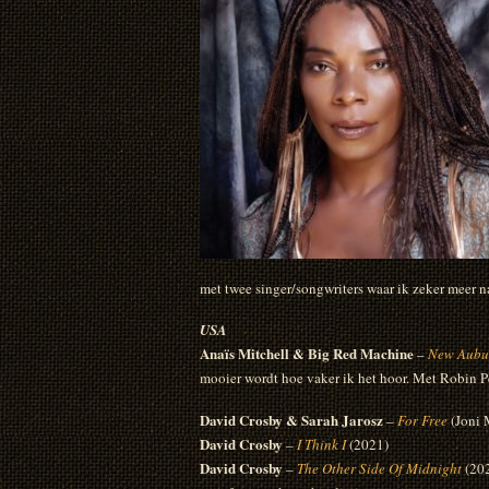
met twee singer/songwriters waar ik zeker meer na
USA
Anaïs Mitchell & Big Red Machine
–
New Aubu
mooier wordt hoe vaker ik het hoor. Met Robin 
David Crosby & Sarah Jarosz
–
For Free
(Joni 
David Crosby
–
I Think I
(2021)
David Crosby
–
The Other Side Of Midnight
(202