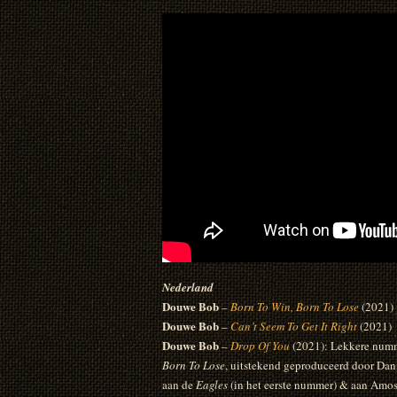
Nederland
Douwe Bob
–
Born To Win, Born To Lose
(2021)
Douwe Bob
–
Can’t Seem To Get It Right
(2021)
Douwe Bob
–
Drop Of You
(2021): Lekkere numm
Born To Lose
, uitstekend geproduceerd door Da
aan de
Eagles
(in het eerste nummer) & aan Amos 