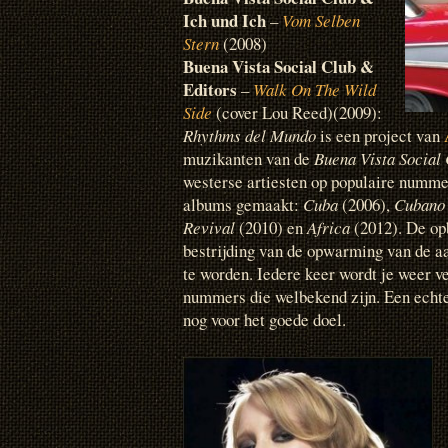
Ich und Ich
–
Vom Selben
Stern
(2008)
Buena Vista Social Club &
Editors
–
Walk On The Wild
Side
(cover Lou Reed)(2009):
Rhythms del Mundo
is een project van
muzikanten van de
Buena Vista Social
westerse artiesten op populaire nummer
albums gemaakt:
Cuba
(2006),
Cubano
Revival
(2010) en
Africa
(2012). De opb
bestrijding van de opwarming van de a
te worden. Iedere keer wordt je weer ve
nummers die welbekend zijn. Een echte
nog voor het goede doel.