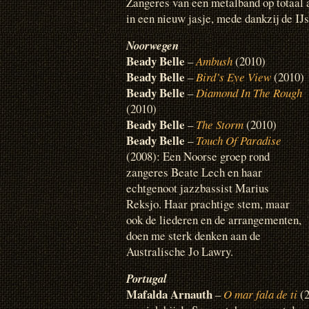
Zangeres van een metalband op totaal a
in een nieuw jasje, mede dankzij de IJ
Noorwegen
Beady Belle
–
Ambush
(2010)
Beady Belle
–
Bird’s Eye View
(2010)
Beady Belle
–
Diamond In The Rough
(2010)
Beady Belle
–
The Storm
(2010)
Beady Belle
–
Touch Of Paradise
(2008): Een Noorse groep rond
zangeres Beate Lech en haar
echtgenoot jazzbassist Marius
Reksjo. Haar prachtige stem, maar
ook de liederen en de arrangementen,
doen me sterk denken aan de
Australische Jo Lawry.
Portugal
Mafalda Arnauth
–
O mar fala de ti
(2