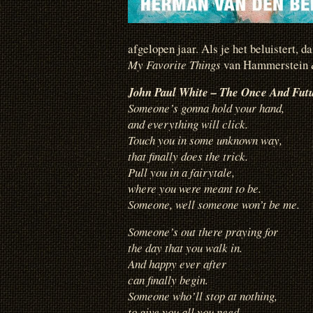
afgelopen jaar. Als je het beluistert, d
My Favorite Things
van Hammerstein &
John Paul White – The Once And Fut
Someone’s gonna hold your hand,
and everything will click.
Touch you in some unknown way,
that finally does the trick.
Pull you in a fairytale,
where you were meant to be.
Someone, well someone won’t be me.
Someone’s out there praying for
the day that you walk in.
And happy ever after
can finally begin.
Someone who’ll stop at nothing,
to give you all you need.