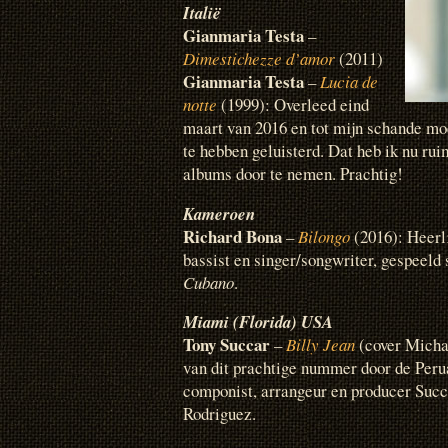
Italië
Gianmaria Testa
–
Dimestichezze d’amor
(2011)
Gianmaria Testa
–
Lucia de
notte
(1999): Overleed eind
maart van 2016 en tot mijn schande mo
te hebben geluisterd. Dat heb ik nu ru
albums door te nemen. Prachtig!
Kameroen
Richard Bona
–
Bilongo
(2016): Heerl
bassist en singer/songwriter, gespeel
Cubano
.
Miami (Florida) USA
Tony Succar
–
Billy Jean
(cover Michae
van dit prachtige nummer door de Per
componist, arrangeur en producer Succ
Rodriguez.