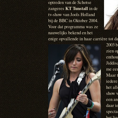
optreden van de Schotse
KT Tunstall
zangeres
in de
tv-show van Jools Holland
bij de BBC in Oktober 2004.
Voor dat programma was ze
nauwelijks bekend en het
enige opvallende in haar carrière tot da
2003 b
zien o
enthou
Jiddis
me eer
Maar 
iedere
het al
show v
een an
daar i
specta
het li