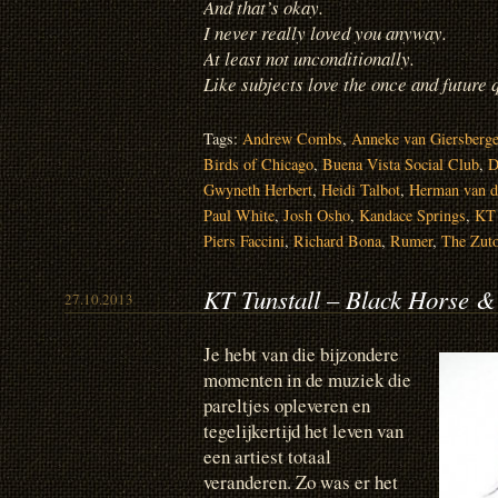
And that’s okay.
I never really loved you anyway.
At least not unconditionally.
Like subjects love the once and future 
Tags:
Andrew Combs
,
Anneke van Giersberg
Birds of Chicago
,
Buena Vista Social Club
,
D
Gwyneth Herbert
,
Heidi Talbot
,
Herman van d
Paul White
,
Josh Osho
,
Kandace Springs
,
KT 
Piers Faccini
,
Richard Bona
,
Rumer
,
The Zut
KT Tunstall – Black Horse &
27.10.2013
Je hebt van die bijzondere
momenten in de muziek die
pareltjes opleveren en
tegelijkertijd het leven van
een artiest totaal
veranderen. Zo was er het