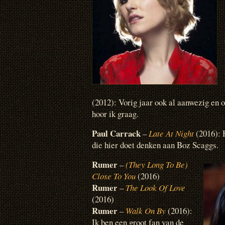
(2012): Vorig jaar ook al aanwezig en
hoor ik graag.
Paul Carrack
–
Late At Night
(2016): 
die hier doet denken aan Boz Scaggs.
Rumer
–
(They Long To Be)
Close To You
(2016)
Rumer
–
The Look Of Love
(2016)
Rumer
–
Walk On By
(2016):
Ik ben een groot fan van de