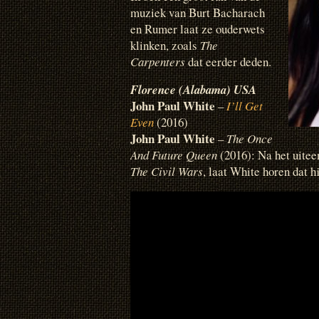
muziek van Burt Bacharach
en Rumer laat ze ouderwets
klinken, zoals
The
Carpenters
dat eerder deden.
Florence (Alabama) USA
John Paul White
–
I’ll Get
Even
(2016)
John Paul White
–
The Once
And Future Queen
(2016): Na het uitee
The Civil Wars
, laat White horen dat h