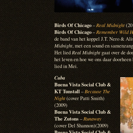
Birds Of Chicago
–
Real Midnight
(20
Birds Of Chicago
–
Remember Wild H
de band van het koppel J.T. Nero & Al
Midnight
, met een sound en samenzang
Het lied
Real Midnight
gaat over de don
het leven en hoe we ons daar doorheen 
lied in Mei.
Cuba
Buena Vista Social Club &
KT Tunstall
–
Because The
Night
(cover Patti Smith)
(2009)
Buena Vista Social Club &
The Zutons
–
Runaway
(cover Del Shannon)(2009)
Buena Vista Social Club &