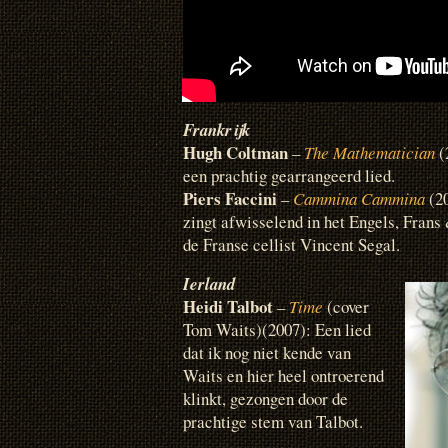
Frankrijk
Hugh Coltman
–
The Mathematician
(
een prachtig gearrangeerd lied.
Piers Faccini
–
Cammina Cammina
(20
zingt afwisselend in het Engels, Frans 
de Franse cellist Vincent Segal.
Ierland
Heidi Talbot
–
Time
(cover
Tom Waits)(2007): Een lied
dat ik nog niet kende van
Waits en hier heel ontroerend
klinkt, gezongen door de
prachtige stem van Talbot.