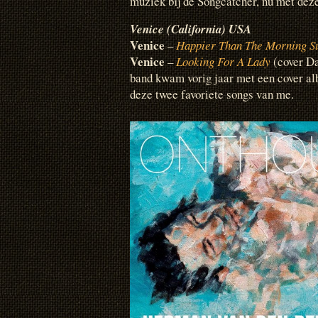
muziek bij de Songcatcher, nu met deze
Venice (California) USA
Venice
–
Happier Than The Morning S
Venice
–
Looking For A Lady
(cover Da
band kwam vorig jaar met een cover al
deze twee favoriete songs van me.