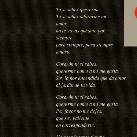
Tú sí sabes quererme.
Tú sí sabes adorarme mi
amor,
no te vayas quédate por
siempre,
para siempre, para siempre
amarte.
Corazón tú sí sabes,
quererme como a mí me gusta.
Soy la flor encendida que da color,
al jardín de tu vida.
Corazón tú sí sabes,
quererme como a mí me gusta.
Por favor no me dejes,
que soy valiente
en corresponderte.
Ha pasado tanto tiempo,