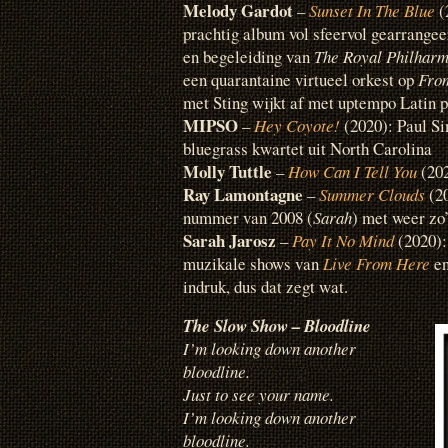
Melody Gardot
–
Sunset In The Blue
(
prachtig album vol sfeervol gearrang
en begeleiding van
The Royal Philharm
een quarantaine virtueel orkest op
From
met Sting wijkt af met uptempo Latin p
MIPSO
–
Hey Coyote!
(2020): Paul S
bluegrass kwartet uit North Carolina
Molly Tuttle
–
How Can I Tell You
(202
Ray Lamontagne
–
Summer Clouds
(20
nummer van 2008 (
Sarah
) met weer zo
Sarah Jarosz
–
Pay It No Mind
(2020):
muzikale shows van
Live From Here
en
indruk, dus dat zegt wat.
The Slow Show – Bloodline
I’m looking down another
bloodline.
Just to see your name.
I’m looking down another
bloodline.