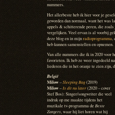
nummers.
Het allerbeste heb ik hier voor je gese
geworden dan normaal, want het was la
appels & schitterende peren, die zoals 
vergelijken. Veel ervan is al voorbij 
deze blog en in mijn
radioprogramma
,
heb kunnen samenstellen en opnemen.
Van alle nummers die ik in 2020 voor he
favorieten. Ik heb ze weer ingedeeld na
liederen die in het oranje te zien zijn,
België
Milow
–
Sleeping Bag
(2019)
Milow
–
Is dit nu later
(2020 – cover
Stef Bos): Singer/songwriter die veel
indruk op me maakte tijdens het
muzikale tv-programma de
Beste
Zangers
, waar hij liet horen wat hij