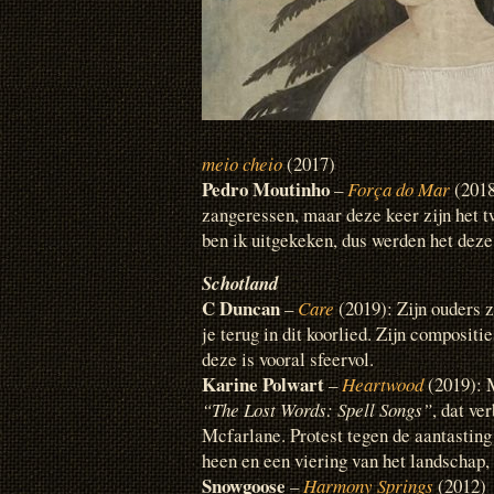
meio cheio
(2017)
Pedro Moutinho
–
Força do Mar
(2018
zangeressen, maar deze keer zijn het 
ben ik uitgekeken, dus werden het deze 
Schotland
C Duncan
–
Care
(2019): Zijn ouders z
je terug in dit koorlied. Zijn compositi
deze is vooral sfeervol.
Karine Polwart
–
Heartwood
(2019): 
“The Lost Words: Spell Songs”
, dat ve
Mcfarlane. Protest tegen de aantasting
heen en een viering van het landschap, 
Snowgoose
–
Harmony Springs
(2012)