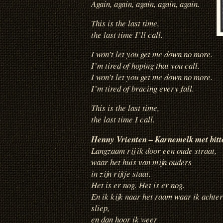
Again, again, again, again, again.
This is the last time,
the last time I’ll call.
I won’t let you get me down no more.
I’m tired of hoping that you call.
I won’t let you get me down no more.
I’m tired of bracing every fall.
This is the last time,
the last time I call.
Henny Vrienten – Karnemelk met bitt
Langzaam rij ik door een oude straat,
waar het huis van mijn ouders
in zijn rijtje staat.
Het is er nog. Het is er nog.
En ik kijk naar het raam waar ik achter
sliep,
en dan hoor ik weer