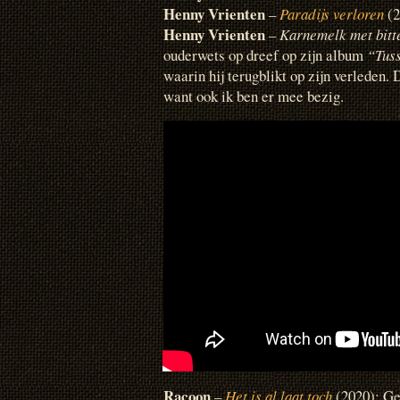
Henny Vrienten
–
Paradijs verloren
(2
Henny Vrienten
–
Karnemelk met bitt
ouderwets op dreef op zijn album
“Tuss
waarin hij terugblikt op zijn verleden. D
want ook ik ben er mee bezig.
Racoon
–
Het is al laat toch
(2020): Ge