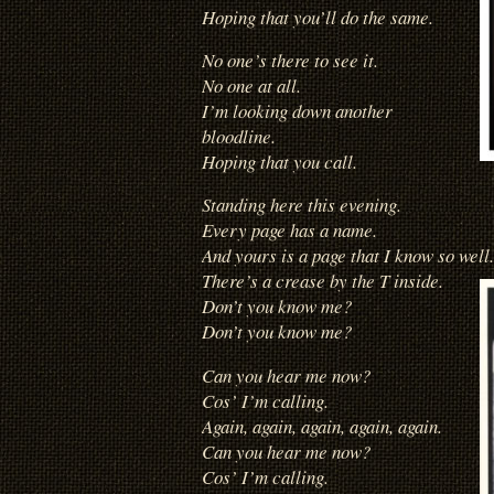
Hoping that you’ll do the same.
No one’s there to see it.
No one at all.
I’m looking down another
bloodline.
Hoping that you call.
Standing here this evening.
Every page has a name.
And yours is a page that I know so well.
There’s a crease by the T inside.
Don’t you know me?
Don’t you know me?
Can you hear me now?
Cos’ I’m calling.
Again, again, again, again, again.
Can you hear me now?
Cos’ I’m calling.