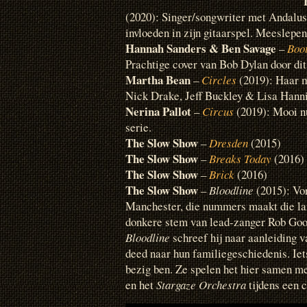
(2020): Singer/songwriter met Andalu
invloeden in zijn gitaarspel. Meeslepen
Hannah Sanders & Ben Savage
–
Boot
Prachtige cover van Bob Dylan door dit 
Martha Bean
–
Circles
(2019): Haar 
Nick Drake, Jeff Buckley & Lisa Hann
Nerina Pallot
–
Circus
(2019): Mooi n
serie.
The Slow Show
–
Dresden
(2015)
The Slow Show
–
Breaks Today
(2016)
The Slow Show
–
Brick
(2016)
The Slow Show
–
Bloodline
(2015): Vor
Manchester, die nummers maakt die la
donkere stem van lead-zanger Rob Good
Bloodline
schreef hij naar aanleiding v
deed naar hun familiegeschiedenis. Iet
bezig ben. Ze spelen het hier samen m
en het
Stargaze Orchestra
tijdens een c