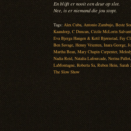
En blijft er nooit een deur op slot.
Nee, is er niemand die jou stopt.
Tags:
Alex Cuba
,
Antonio Zambujo
,
Beste So
Kaandorp
,
C Duncan
,
Cécile McLorin Salvant
Eva Bjerga Haugen & Ketil Bjørnstad
,
Fay Cl
Ben Savage
,
Henny Vrienten
,
Inara George
,
J
Martha Bean
,
Mary Chapin Carpenter
,
Melod
Nadia Reid
,
Natalia Lafourcade
,
Nerina Pallot
LaMontagne
,
Roberta Sa
,
Ruben Hein
,
Sarah 
The Slow Show