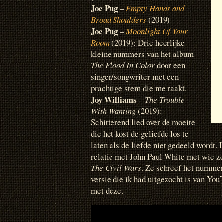
Joe Pug
–
Empty Hands and
Broad Shoulders
(2019)
Joe Pug
–
Moonlight Of Your
Room
(2019): Drie heerlijke
kleine nummers van het album
The Flood In Color
door een
singer/songwriter met een
prachtige stem die me raakt.
Joy Williams
–
The Trouble
With Wanting
(2019):
Schitterend lied over de moeite
die het kost de geliefde los te
laten als de liefde niet gedeeld wordt.
relatie met John Paul White met wie 
The Civil Wars
. Ze schreef het numme
versie die ik had uitgezocht is van Yo
met deze.