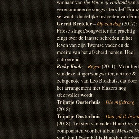
winnaar van
the Voice of Holland
van a
gerenommeerde songwriters Jeff Franz
verwacht duidelijke invloeden van Fra
Gerrit Breteler
–
Op een dag
(2017):
Friese singer/songwriter die prachtig
zingt over de laatste schreden in het
leven van zijn Twentse vader en de
moeite van het afscheid nemen. Heel
ontroerend.
Ricky Koole
–
Regen
(2011): Mooi lied
van deze singer/songwriter, actrice &
echtgenote van Leo Blokhuis, dat door
het arrangement met blazers nog
sfeervoller wordt.
Trijntje Oosterhuis
–
Die mij droeg
(2018)
Trijntje Oosterhuis
–
Dan zal ik leve
(2018): Teksten van vader Huub Ooste
componisten voor het album
Mensen Ve
van Tom Löwenthal is Huub het dierbaa