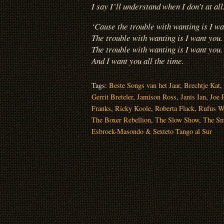
I say I’ll understand when I don’t at all
‘Cause the trouble with wanting is I wa
The trouble with wanting is I want you.
The trouble with wanting is I want you.
And I want you all the time.
Tags:
Beste Songs van het Jaar
,
Brechtje Kat
,
Gerrit Breteler
,
Jamison Ross
,
Janis Ian
,
Joe 
Franks
,
Ricky Koole
,
Roberta Flack
,
Rufus W
The Boxer Rebellion
,
The Slow Show
,
The Sm
Esbroek-Masondo & Sexteto Tango al Sur