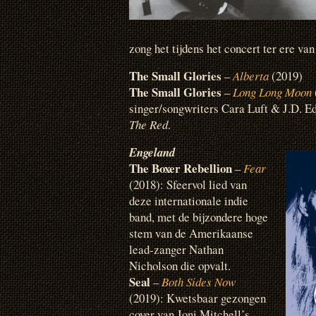
zong het tijdens het concert ter ere va
The Small Glories
–
Alberta
(2019)
The Small Glories
–
Long Long Moon
singer/songwriters Cara Luft & J.D. 
The Red
.
Engeland
The Boxer Rebellion
–
Fear
(2018): Sfeervol lied van
deze internationale indie
band, met de bijzondere hoge
stem van de Amerikaanse
lead-zanger Nathan
Nicholson die opvalt.
Seal
–
Both Sides Now
(2019): Kwetsbaar gezongen
cover van Joni Mitchell’s