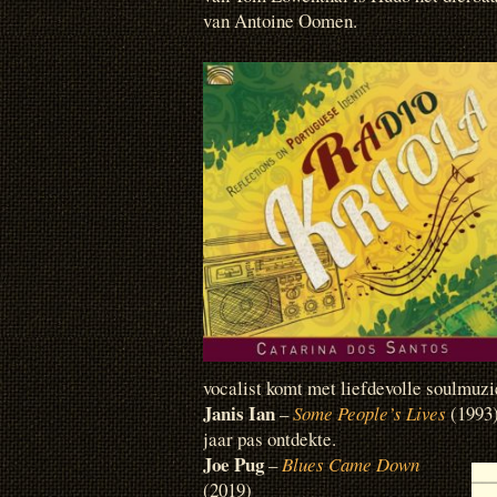
van Antoine Oomen.
vocalist komt met liefdevolle soulmuzi
Janis Ian
–
Some People’s Lives
(1993)
jaar pas ontdekte.
Joe Pug
–
Blues Came Down
(2019)