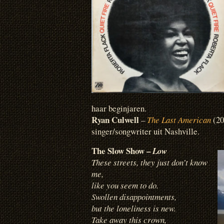
haar beginjaren.
Ryan Culwell
–
The Last American
(20
singer/songwriter uit Nashville.
The Slow Show –
Low
These streets, they just don’t know
me,
like you seem to do.
Swollen disappointments,
but the loneliness is new.
Take away this crown,