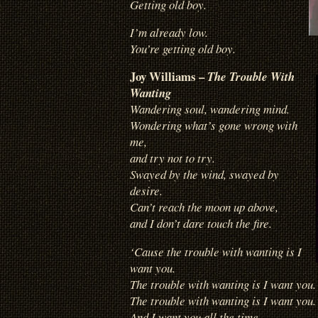
Getting old boy.
I’m already low.
You’re getting old boy.
Joy Williams –
The Trouble With
Wanting
Wandering soul, wandering mind.
Wondering what’s gone wrong with
me,
and try not to try.
Swayed by the wind, swayed by
desire.
Can’t reach the moon up above,
and I don’t dare touch the fire.
‘Cause the trouble with wanting is I
want you.
The trouble with wanting is I want you.
The trouble with wanting is I want you.
And I want you all the time.