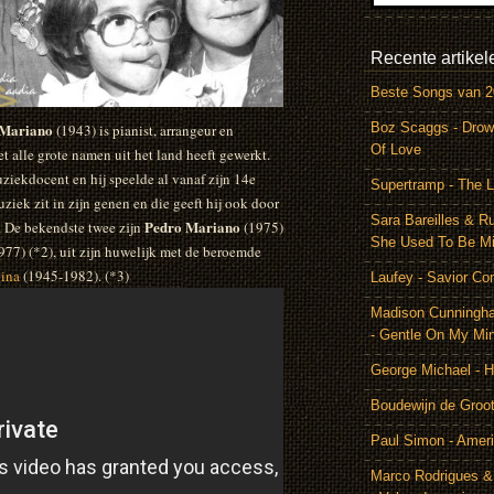
Recente artikel
Beste Songs van 
 Mariano
Boz Scaggs - Drow
(1943) is pianist, arrangeur en
Of Love
t alle grote namen uit het land heeft gewerkt.
ziekdocent en hij speelde al vanaf zijn 14e
Supertramp - The L
ziek zit in zijn genen en die geeft hij ook door
Sara Bareilles & R
Pedro Mariano
. De bekendste twee zijn
(1975)
She Used To Be M
977) (*2), uit zijn huwelijk met de beroemde
gina
(1945-1982). (*3)
Laufey - Savior Co
Madison Cunningh
- Gentle On My Mi
George Michael - 
Boudewijn de Groot
Paul Simon - Amer
Marco Rodrigues &