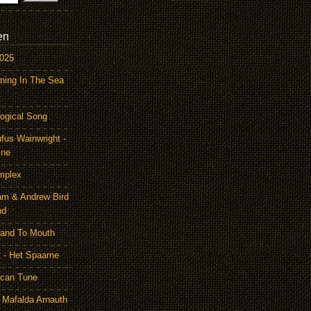
en
2025
ning In The Sea
ogical Song
ufus Wainwright -
ine
mplex
am & Andrew Bird
nd
Hand To Mouth
 - Het Spaarne
ican Tune
 Mafalda Arnauth