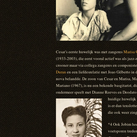
Cesar’s eerste huwelijk was met zangeres
Marisa 
(1933-2003), die eerst vooral actief was als jazz-
crooner maar via collega zangeres en componist
Duran
en een liefdesrelatie met Joao Gilberto in 
nova belandde. De zoon van Cesar en Marisa, M
Mariano (1967), is nu een bekende basgitarist, di
ondermeer speelt met Dianne Reeves en Deodato
huidige huwelijk
is er dan tenslot
die ook weer zing
*4 Ook Jobim heef
voetsporen treden.