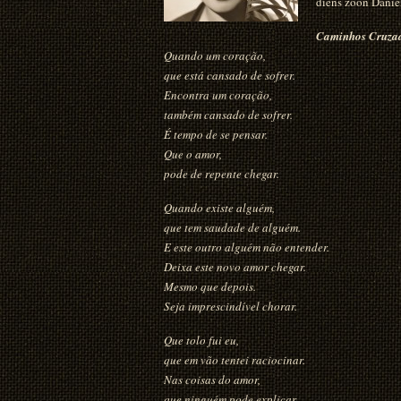
diens zoon Danie
Caminhos Cruza
Quando um coração,
que está cansado de sofrer.
Encontra um coração,
também cansado de sofrer.
É tempo de se pensar.
Que o amor,
pode de repente chegar.
Quando existe alguém,
que tem saudade de alguém.
E este outro alguém não entender.
Deixa este novo amor chegar.
Mesmo que depois.
Seja imprescindível chorar.
Que tolo fui eu,
que em vão tentei raciocinar.
Nas coisas do amor,
que ninguém pode explicar.