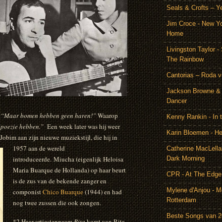
Seals & Crofts – Y
Jim Croce - New Y
Home
Livingston Taylor 
The Rainbow
Cantorias – Roda v
Jackson Browne & 
Dancer
:
“Maar bomen hebben geen haren!”
Waarop
Kenny Rankin - In
 poezie hebben.”
Een week later was hij weer
Karin Bloemen - He
 Jobim aan zijn nieuwe muziekstijl,
die hij in
1957 aan de wereld
Catherine MacLella
introduceerde. Miucha (eigenlijk Heloisa
Dark Morning
Maria Buarque de Hollanda) op haar beurt
CPR - At The Edge
is de zus van de bekende zanger en
Mylene d'Anjou - Me
componist
Chico Buarque
(1944) en had
Rotterdam
nog twee zussen die ook zongen.
Beste Songs van 
*2 Haar artiestennaam
Rita
komt van Rita