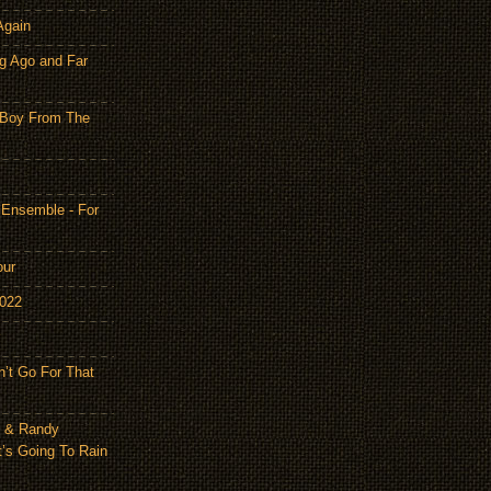
Again
g Ago and Far
 Boy From The
 Ensemble - For
our
2022
n’t Go For That
n & Randy
t’s Going To Rain