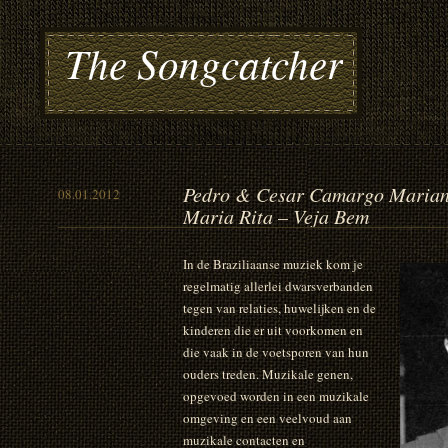
The Songcatcher
Pedro & Cesar Camargo Marian
08.01.2012
Maria Rita – Veja Bem
In de Braziliaanse muziek kom je
regelmatig allerlei dwarsverbanden
tegen van relaties, huwelijken en de
kinderen die er uit voorkomen en
die vaak in de voetsporen van hun
ouders treden. Muzikale genen,
opgevoed worden in een muzikale
omgeving en een veelvoud aan
muzikale contacten en