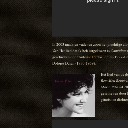
In 2003 maakten vader en zoon het prachtige a
Voz
. Het lied dat ik heb uitgekozen is
Caminhos 
geschreven door
Antonio Carlos Jobim
(1927-199
Dolores Duran (1930-1959).
Het lied van de d
Bem
Meu Beum
v
Maria Rita
uit 20
geschreven door 
gitarist en dichte