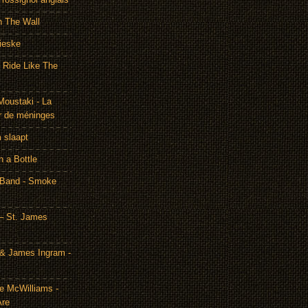
h The Wall
ieske
- Ride Like The
Moustaki - La
r de méninges
m slaapt
n a Bottle
 Band - Smoke
– St. James
& James Ingram -
te McWilliams -
Are