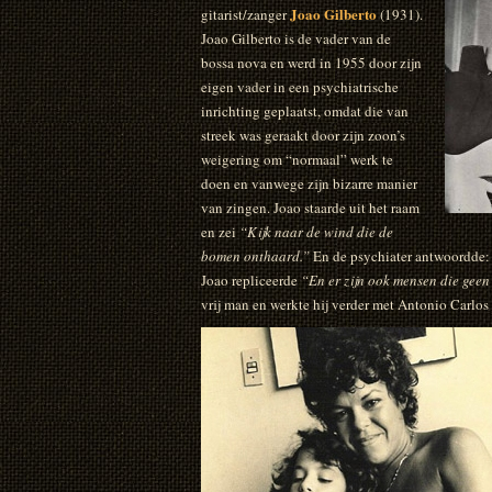
Joao Gilberto
gitarist/zanger
(1931).
Joao Gilberto is de vader van de
bossa nova en werd in 1955 door zijn
eigen vader in een psychiatrische
inrichting geplaatst, omdat die van
streek was geraakt door zijn zoon’s
weigering om “normaal” werk te
doen en vanwege zijn bizarre manier
van zingen. Joao staarde uit het raam
en zei
“Kijk naar de wind die de
bomen onthaard.”
En de psychiater antwoordde
Joao repliceerde
“En er zijn ook mensen die geen
vrij man en werkte hij verder met Antonio Carlos