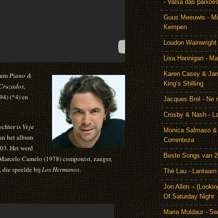
- Valsa das paixoe
Guus Meeuwis - Mij
Kempen
Loudon Wainwright
Lisa Hannigan - Ma
Karen Casey & Jam
lbum
Piano &
King’s Shilling
Cruzados
,
4) (*4) en
Jacques Brel - Ne 
Crosby & Nash - 
ochter is
Veja
Monica Salmaso & 
an het album
Correnteza
03. Het werd
Beste Songs van 
Marcelo Camelo (1978) componist, zanger,
r, die speelde bij
Los Hermanos
.
Thé Lau - Lantaarn
Jon Allen – (Lookin
Of Saturday Night
Maria Muldaur - Sw