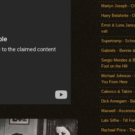
Martyn Joseph - C
Harry Belafonte - O
Ernst & Luna Jansz
valt
Supertramp - Scho
Gabriels - Bennie 
Sergio Mendes & Br
Fool on the Hill
Michael Johnson - 
You From Here
Calexico & Takim -
Dick Annegarn - Bé
Maxwell - Ascensi
Labi Siffre - Till Fo
Rachael Price - T