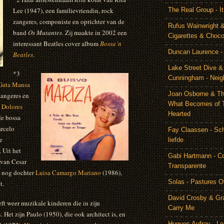
Lee (1947), een familievriendin, rock
The Real Group - 
zangeres, componiste en oprichter van de
Rufus Wainwright &
band
Os Mutantes
. Zij maakte in 2002 een
Cigarettes & Choco
interessant Beatles cover album
Bossa’n
Duncan Laurence - 
Beatles
.
Lake Street Dive 
*3
Cunningham - Neig
Gata Mansa
Joan Osborne & Th
zangeres en
What Becomes of 
e
Dolores
Hearted
de bossa
arcelo
Fay Claassen - Schi
e
liefde
.
Uit het
Gabi Hartmann - C
 van Cesar
Transparente
te nog dochter
Luisa Camargo Mariano
(1986),
Solas - Pastures O
t.
David Crosby & Gr
t weer muzikale kinderen die in zijn
Carry Me
 Het zijn Paulo (1950), die ook architect is, en
Hugues Aufray - Le 