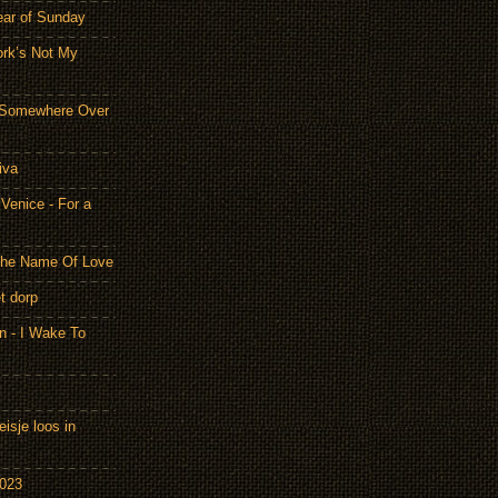
ear of Sunday
ork’s Not My
- Somewhere Over
iva
Venice - For a
 the Name Of Love
t dorp
n - I Wake To
isje loos in
2023