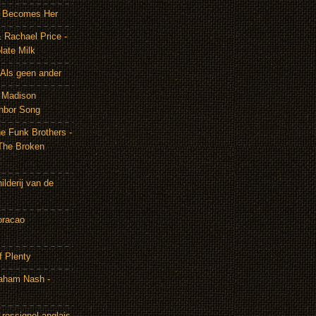
It Becomes Her
 Rachael Price -
late Milk
Als geen ander
& Madison
hbor Song
e Funk Brothers -
The Broken
lderij van de
oracao
f Plenty
aham Nash -
rossignol anglais