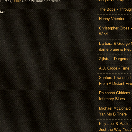
l (1973).
Hier
zie je ze samen optreden.
The Bobs - Throug
dos
Henny Vrienten – L
Christopher Cross 
Wind
Barbara & George 
dame brune & Fleu
Zijlstra - Durgerda
A.J. Croce - Time i
Sanford Townsend
From A Distant Fire
Rhiannon Giddens 
Infirmary Blues
Michael McDonald 
Yah Mo B There
Billy Joel & Paulet
Just the Way You 