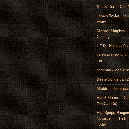
Steely Dan - Do It 
James Taylor - Lon
Away
Michael Murphey -
Country
L.T.D - Holding On
Laura Marling & 12
You
Stromae - Mon am
Beste Songs van 
Moddi - I desember
Hall & Oates - I Ca
(No Can Do)
Eva Bjerga Hauge
Newman - I Think I
Today