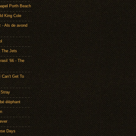
hapel Porth Beach
ld King Cole
 - Als de avond
ol
& The Jets
asil ’66 - The
I Can’t Get To
 Stray
bé éléphant
on
rever
hese Days