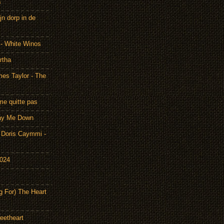
s
n dorp in de
 - White Winos
rtha
es Taylor - The
me quitte pas
Lay Me Down
Doris Caymmi -
2024
g For) The Heart
eetheart