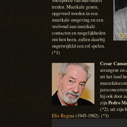
voetsporen van hun ouders
treden. Muzikale genen,
opgevoed worden in een
muzikale omgeving en een
veelvoud aan muzikale
contacten en mogelijkheden
om hen heen, zullen daarbij
ongetwijfeld een rol spelen.
(*1)
Cesar Camar
arrangeur en 
uit het land h
muziekdocent 
jazzconcerten.
hij ook door 
Pedro M
zijn
(*2), uit zij
Elis Regina
(1945-1982). (*3)