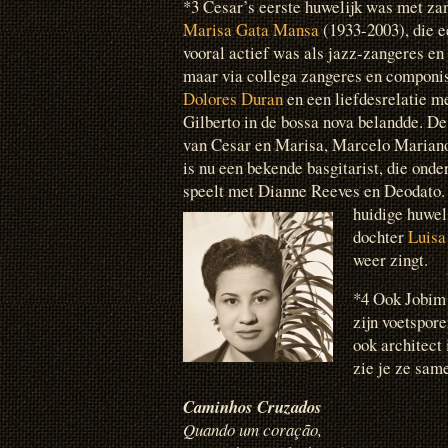
*3 Cesar’s eerste huwelijk was met za
Marisa Gata Mansa
(1933-2003), die e
vooral actief was als jazz-zangeres en
maar via collega zangeres en componi
Dolores Duran
en een liefdesrelatie m
Gilberto in de bossa nova belandde. D
van Cesar en Marisa, Marcelo Mariano
is nu een bekende basgitarist, die ond
speelt met Dianne Reeves en Deodato
huidige huweli
dochter
Luis
weer zingt.
*4 Ook Jobim 
zijn voetspore
ook architect 
zie je ze sam
Caminhos Cruzados
Quando um coração,