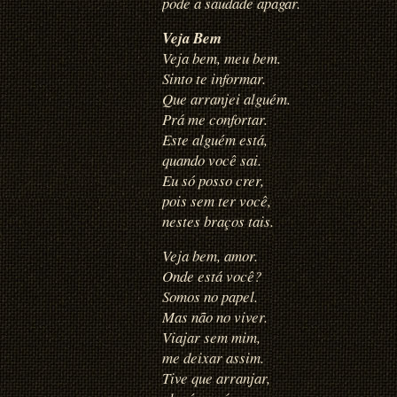
pode a saudade apagar.
Veja Bem
Veja bem, meu bem.
Sinto te informar.
Que arranjei alguém.
Prá me confortar.
Este alguém está,
quando você sai.
Eu só posso crer,
pois sem ter você,
nestes braços tais.
Veja bem, amor.
Onde está você?
Somos no papel.
Mas não no viver.
Viajar sem mim,
me deixar assim.
Tive que arranjar,