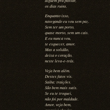
alguém prá passar,
os dias ruins.
Enquanto isso,
navegando eu vou sem paz.
Sem ter um porto,
quase morto, sem um cais.
E eu nunca vou,
te esquecer, amor.
Mas a solidão,
deixa o coração,
neste leva-e-trás.
Veja bem além.
Destes fatos vis.
Saiba: traições.
São bem mais sutis.
Se eu te troquei,
não foi por maldade.
Amor, veja bem,