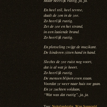
Maar heerlijk rustig, ja, ja.
En heel stil, heel tevree,
daalt de zon in de zee.
Zo heerlijk rustig.
Zet de zee en het strand,
in een laaiende brand.
Zo heerlijk rustig.
En plotseling zwijgt de muzikant.
De kinderen zitten hand in hand.
Slechts de zee ruist nog voort,
dat is al wat je hoort.
Zo heerlijk rustig.
De mensen blijven even staan.
Voordat ze weer naar huis toe gaan.
En ze zuchten voldaan,
“Wat was dat rustig”, ja, ja.
Tags:
Nederlandstalig
,
Wim Sonneveld