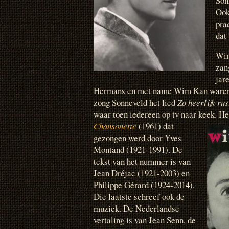
Son
Ook
pra
dat 
Wim
zan
jar
Hermans en met name Wim Kan waren 
zong Sonneveld het lied
Zo heerlijk rus
waar toen iedereen op tv naar keek. He
Chansonette
(1961)
dat
gezongen werd door Yves
Montand (1921-1991). De
tekst van het nummer is van
Jean Dréjac (1921-2003) en
Philippe Gérard (1924-2014).
Die laatste schreef ook de
muziek. De Nederlandse
vertaling is van Jean Senn, de