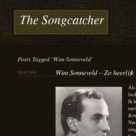
The Songcatcher
Posts Tagged ‘Wim Sonneveld’
Wim Sonneveld – Zo heerlijk 
26.08.2018
Als
lie
Ik 
met
Kon
Num
zin