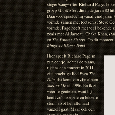
Richard Page
singer/songwriter
. Je k
groep
Mr. Mister
, die in de jaren 80 h
Daarvoor speelde hij vanaf eind jaren 
vormde samen met toetsenist Steve Ge
vormde. Page heeft met veel bekende 
zoals met Al Jarreau, Chaka Khan,
Hal
en
The Pointer Sisters
. Op dit moment 
Ringo’s AllStarr Band
.
Hier speelt Richard Page in
zijn eentje, achter de piano,
tijdens een concert in 2011,
zijn prachtige lied
Even The
Pain
, dat komt van zijn album
Shelter Me
uit 1996. En ik zit
weer te genieten, want hij
heeft zo’n soepele en lekkere
stem, alsof het allemaal
vanzelf gaat. Maar ook een
stem die me raakt.