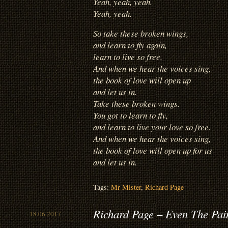
Yeah, yeah, yeah.
Yeah, yeah.
So take these broken wings,
and learn to fly again,
learn to live so free.
And when we hear the voices sing,
the book of love will open up
and let us in.
Take these broken wings.
You got to learn to fly,
and learn to live your love so free.
And when we hear the voices sing,
the book of love will open up for us
and let us in.
Tags:
Mr Mister
,
Richard Page
Richard Page – Even The Pai
18.06.2017