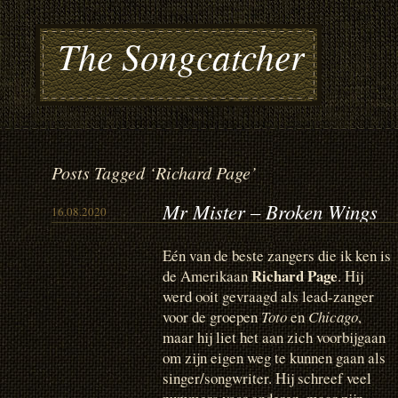
The Songcatcher
Posts Tagged ‘Richard Page’
Mr Mister – Broken Wings
16.08.2020
Eén van de beste zangers die ik ken is
Richard Page
de Amerikaan
. Hij
werd ooit gevraagd als lead-zanger
voor de groepen
Toto
en
Chicago
,
maar hij liet het aan zich voorbijgaan
om zijn eigen weg te kunnen gaan als
singer/songwriter. Hij schreef veel