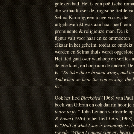
gelezen had. Het is een poëtische rom
die verhaalt over de tragische liefde va
Selma Karamy, een jonge vrouw, die
uitgehuwelijkt was aan haar neef, een
prominente & religieuze man. De ik-
figuur valt voor haar en ze ontmoeten
elkaar in het geheim, totdat ze ontdekt
worden en Selma thuis wordt opgeslote
Het lied gaat over wanhoop en verlies 
de ene kant, en hoop aan de andere. De
is,
“So take these broken wings, and lear
And when we hear the voices sing, the b
in.”
Ook het lied
Blackbird
(1968) van Paul
boek van Gibran en ook daarin hoor je 
learn to fly.”
John Lennon varieerde op 
& Foam
(1926) in het lied
Julia
(1968) 
is
“Half of what I say is meaningless, bu
tweede “When I cannot sing my heart, 