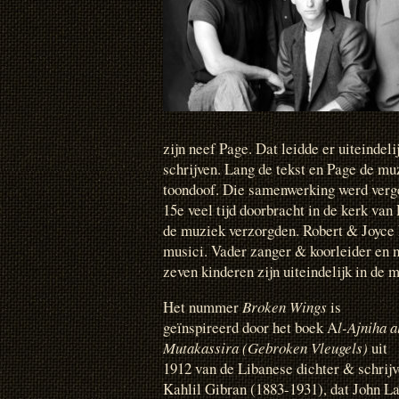
zijn neef Page. Dat leidde er uiteinde
schrijven. Lang de tekst en Page de mu
toondoof. Die samenwerking werd verge
15e veel tijd doorbracht in de kerk va
de muziek verzorgden. Robert & Joyce 
musici. Vader zanger & koorleider en 
zeven kinderen zijn uiteindelijk in de
Het nummer
Broken Wings
is
geïnspireerd door het boek A
l-Ajniha a
Mutakassira (Gebroken Vleugels)
uit
1912 van de Libanese dichter & schrijv
Kahlil Gibran (1883-1931), dat John L