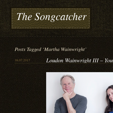
The Songcatcher
Posts Tagged ‘Martha Wainwright’
Loudon Wainwright III – You
16.07.2017