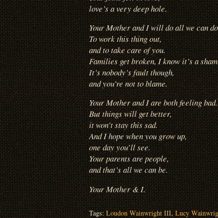
love’s a very deep hole.
Your Mother and I will do all we can do
To work this thing out,
and to take care of you.
Families get broken, I know it’s a sham
It’s nobody’s fault though,
and you’re not to blame.
Your Mother and I are both feeling bad.
But things will get better,
it won’t stay this sad.
And I hope when you grow up,
one day you’ll see.
Your parents are people,
and that’s all we can be.
Your Mother & I.
Tags:
Loudon Wainwright III
,
Lucy Wainwrig