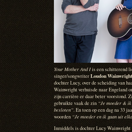
Your Mother And I
is een schitterend 
Loudon Wainwright
singer/songwriter
dochter Lucy, over de scheiding van h
Wainwright verhuisde naar Engeland om
zijn carrière er daar beter voorstond. 
gebruikte vaak de zin
“Je moeder & ik
besloten”
. En toen op een dag na 33 jaa
woorden
“Je moeder en ik gaan uit elk
Inmiddels is dochter Lucy Wainwright