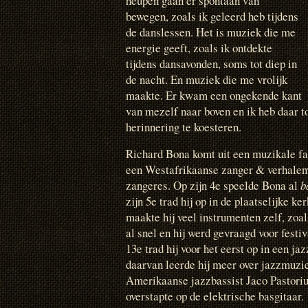
heupen gaan er spontaan van
bewegen, zoals ik geleerd heb tijdens
de danslessen. Het is muziek die me
energie geeft, zoals ik ontdekte
tijdens dansavonden, soms tot diep in
de nacht. En muziek die me vrolijk
maakte. Er kwam een ongekende kant
van mezelf naar boven en ik heb daar t
herinnering te koesteren.
Richard Bona komt uit een muzikale fa
een Westafrikaanse zanger & verhalenv
zangeres. Op zijn 4e speelde Bona al
b
zijn 5e trad hij op in de plaatselijke k
maakte hij veel instrumenten zelf, zoals
al snel en hij werd gevraagd voor festi
13e trad hij voor het eerst op in een j
daarvan leerde hij meer over jazzmuzi
Amerikaanse jazzbassist Jaco Pastoriu
overstapte op de elektrische basgitaar.