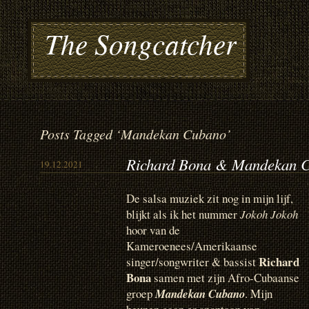
The Songcatcher
Posts Tagged ‘Mandekan Cubano’
Richard Bona & Mandekan C
19.12.2021
De salsa muziek zit nog in mijn lijf,
blijkt als ik het nummer
Jokoh Jokoh
hoor van de
Kameroenees/Amerikaanse
Richard
singer/songwriter & bassist
Bona
samen met zijn Afro-Cubaanse
groep
Mandekan Cubano
. Mijn