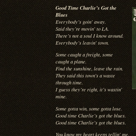
Good Time Charlie’s Got the
Blues
Everybody’s goin’ away.
Said they’re movin’ to LA.
There’s not a soul I know around.
Everybody’s leavin’ town.
Some caught a freight, some
caught a plane.
Find the sunshine, leave the rain.
They said this town’s a waste
through time.
I guess they’re right, it’s wastin’
mine.
Some gotta win, some gotta lose.
Good time Charlie’s got the blues.
Good time Charlie’s got the blues.
You know my heart keeps tellin’ me,