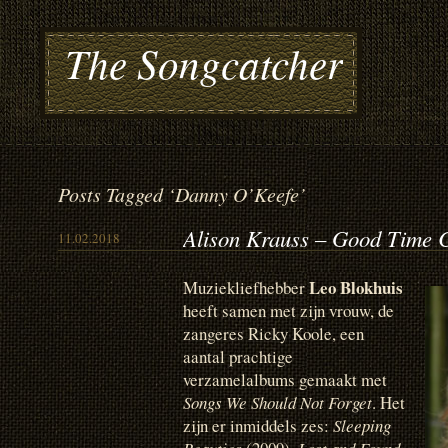
The Songcatcher
Posts Tagged ‘Danny O’Keefe’
Alison Krauss – Good Time C
11.02.2018
Leo Blokhuis
Muziekliefhebber
heeft samen met zijn vrouw, de
zangeres Ricky Koole, een
aantal prachtige
verzamelalbums gemaakt met
Songs We Should Not Forget
. Het
zijn er inmiddels zes:
Sleeping