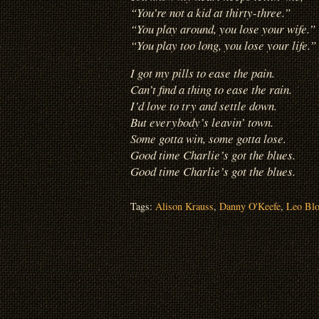
“You’re not a kid at thirty-three.”
“You play around, you lose your wife.”
“You play too long, you lose your life.”
I got my pills to ease the pain.
Can’t find a thing to ease the rain.
I’d love to try and settle down.
But everybody’s leavin’ town.
Some gotta win, some gotta lose.
Good time Charlie’s got the blues.
Good time Charlie’s got the blues.
Tags:
Alison Krauss
,
Danny O'Keefe
,
Leo Blo