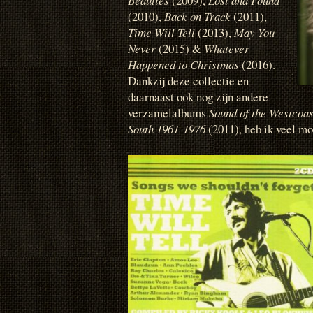
Beauties
(2009),
Lost and Found
(2010),
Back on Track
(2011),
Time Will Tell
(2013),
May You
Never
(2015) &
Whatever
Happened to Christmas
(2016).
Dankzij deze collectie en
daarnaast ook nog zijn andere
verzamelalbums
Sound of the Westcoa
South 1961-1976
(2011), heb ik veel mo