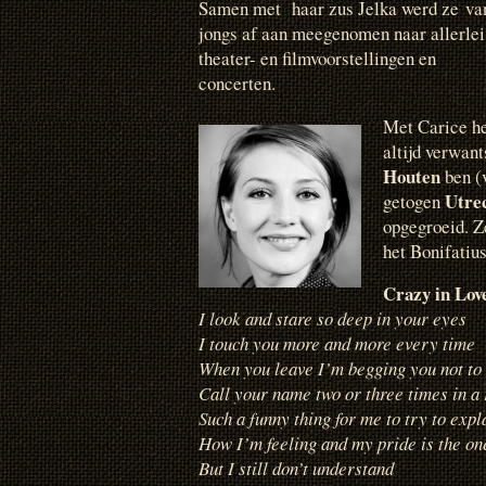
Samen met haar zus Jelka werd ze va
jongs af aan meegenomen naar allerlei
theater- en filmvoorstellingen en
concerten.
Met
Carice he
altijd verwan
Houten
ben (
Utre
getogen
opgegroeid. Z
het Bonifatiu
Crazy in Lov
I look and stare so deep in your eyes
I touch you more and more every time
When you leave I’m begging you not to
Call your name two or three times in a
Such a funny thing for me to try to expl
How I’m feeling and my pride is the on
But I still don’t understand