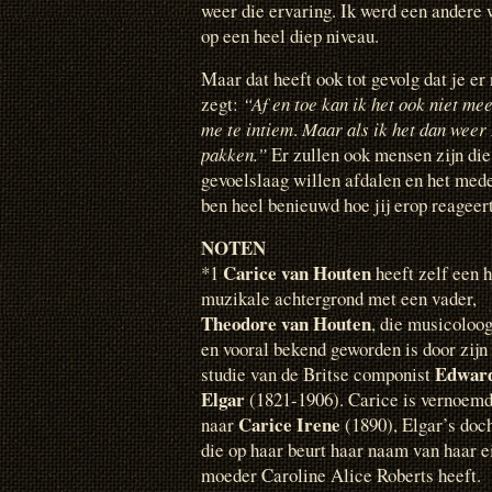
weer die ervaring. Ik werd een andere
op een heel diep niveau.
Maar dat heeft ook tot gevolg dat je er 
zegt:
“Af en toe kan ik het ook niet mee
me te intiem
.
Maar als ik het dan weer 
pakken.”
Er zullen ook mensen zijn die
gevoelslaag willen afdalen en het med
ben heel benieuwd hoe jij erop reageert
NOTEN
Carice van Houten
*1
heeft zelf een 
muzikale achtergrond met een vader,
Theodore van Houten
, die musicoloog
en vooral bekend geworden is door zijn
Edwar
studie van de Britse componist
Elgar
(1821-1906). Carice is vernoem
Carice Irene
naar
(1890), Elgar’s doch
die op haar beurt haar naam van haar e
moeder Caroline Alice Roberts heeft.