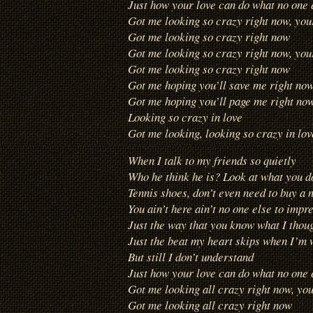
Just how your love can do what no one 
Got me looking so crazy right now, you
Got me looking so crazy right now
Got me looking so crazy right now, you
Got me looking so crazy right now
Got me hoping you’ll save me right now
Got me hoping you’ll page me right no
Looking so crazy in love
Got me looking, looking so crazy in lo
When I talk to my friends so quietly
Who he think he is? Look at what you d
Tennis shoes, don’t even need to buy a 
You ain’t here ain’t no one else to impr
Just the way that you know what I thou
Just the beat my heart skips when I’m 
But still I don’t understand
Just how your love can do what no one 
Got me looking all crazy right now, you
Got me looking all crazy right now